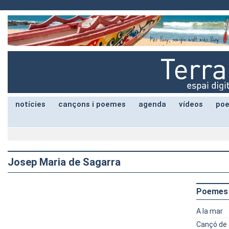
notícies
cançons i poemes
agenda
vídeos
poe
Josep Maria de Sagarra
Poemes
A la mar
Cançó de