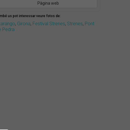
Pàgina web
mbé us pot interessar veure fotos de:
xarango
,
Girona
,
Festival Strenes
,
Strenes
,
Pont
e Pedra