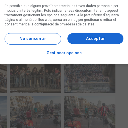
És possible que alguns proveïdors tractin les teves dades personals per
motius d'interès legítim. Pots indicar la teva disconformitat amb aquest
tractament gestionant les opcions següents. A la part inferior d'aquesta
pàgina o al menú del lloc web, cerca un enllaç per gestionar o retirar el
consentiment a la configuració de privadesa i de galetes.
No consentir
Acceptar
Gestionar opcions