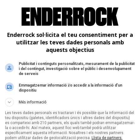
Enderrock sol·licita el teu consentiment per a
utilitzar les teves dades personals amb
aquests objectius
Publicitat i continguts personalitzats, mesurament de la publicitat
i del contingut, investigació sobre el públic i desenvolupament
de serveis
Emmagatzemar informació i/o accedir a la informació d’un
dispositiu
Més informació
Les teves dades personals es tractaran i és possible que la informació del
teu dispositiu (galetes, identificadors únics i altres dades del dispositiu)
es comparteixi amb 210 partners, els quals també podran emmagatzemar-
la o accedir-hi. Així mateix, aquest lloc web també podrà utilitzar
específicament aquesta informació. Nosaltres i els nostres partners
podem utilitzar dades de geolocalització precisa.
Llista de partners.