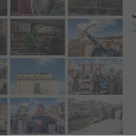
Ta
T
d