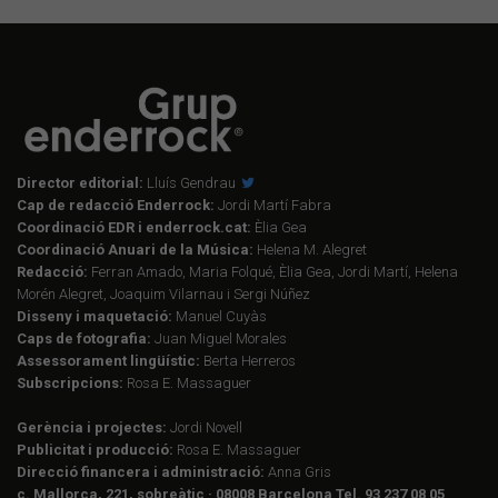
Director editorial:
Lluís Gendrau
Cap de redacció Enderrock:
Jordi Martí Fabra
Coordinació EDR i enderrock.cat:
Èlia Gea
Coordinació Anuari de la Música:
Helena M. Alegret
Redacció:
Ferran Amado, Maria Folqué, Èlia Gea, Jordi Martí, Helena
Morén Alegret, Joaquim Vilarnau i Sergi Núñez
Disseny i maquetació:
Manuel Cuyàs
Caps de fotografia:
Juan Miguel Morales
Assessorament lingüístic:
Berta Herreros
Subscripcions:
Rosa E. Massaguer
Gerència i projectes:
Jordi Novell
Publicitat i producció:
Rosa E. Massaguer
Direcció financera i administració:
Anna Gris
c. Mallorca, 221, sobreàtic · 08008 Barcelona Tel. 93 237 08 05