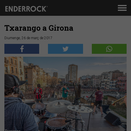
Men
de
nav
Txarango a Girona
Diumenge, 26 de març de 2017
Anterior
Segü