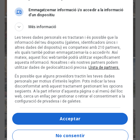
Emmagatzemar informació i/o accedir a la informació
d’un dispositiu
Més informació
Les teves dades personals es tractaran i és possible que la
informació del teu dispositiu (galetes, identificadors únics i
altres dades del dispositiu) es comparteixi amb 210 partners,
els quals també podran emmagatzemar-la o accedir-hi. Així
mateix, aquest lloc web també podrà utilitzar específicament
aquesta informació. Nosaltres i els nostres partners podem
utilitzar dades de geolocalització precisa.
Llista de partners.
És possible que alguns proveïdors tractin les teves dades
personals per motius d'interès legítim. Pots indicar la teva
disconformitat amb aquest tractament gestionant les opcions
següents. A la part inferior d'aquesta pàgina o al menú del lloc
web, cerca un enllaç per gestionar o retirar el consentiment a la
configuració de privadesa i de galetes.
Acceptar
No consentir