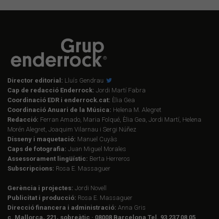
Director editorial:
Lluís Gendrau
Cap de redacció Enderrock:
Jordi Martí Fabra
Coordinació EDR i enderrock.cat:
Èlia Gea
Coordinació Anuari de la Música:
Helena M. Alegret
Redacció:
Ferran Amado, Maria Folqué, Èlia Gea, Jordi Martí, Helena
Morén Alegret, Joaquim Vilarnau i Sergi Núñez
Disseny i maquetació:
Manuel Cuyàs
Caps de fotografia:
Juan Miguel Morales
Assessorament lingüístic:
Berta Herreros
Subscripcions:
Rosa E. Massaguer
Gerència i projectes:
Jordi Novell
Publicitat i producció:
Rosa E. Massaguer
Direcció financera i administració:
Anna Gris
c. Mallorca, 221, sobreàtic · 08008 Barcelona Tel. 93 237 08 05