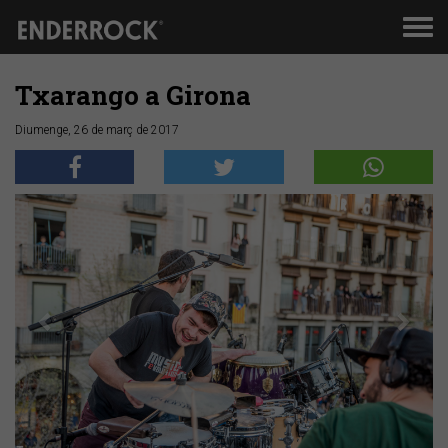
Men
de
nav
Txarango a Girona
Diumenge, 26 de març de 2017
Anterior
Segü