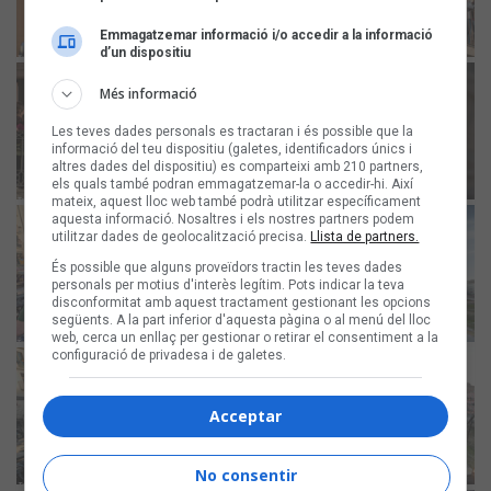
Emmagatzemar informació i/o accedir a la informació
d’un dispositiu
Més informació
Les teves dades personals es tractaran i és possible que la
informació del teu dispositiu (galetes, identificadors únics i
altres dades del dispositiu) es comparteixi amb 210 partners,
els quals també podran emmagatzemar-la o accedir-hi. Així
mateix, aquest lloc web també podrà utilitzar específicament
aquesta informació. Nosaltres i els nostres partners podem
utilitzar dades de geolocalització precisa.
Llista de partners.
És possible que alguns proveïdors tractin les teves dades
personals per motius d'interès legítim. Pots indicar la teva
disconformitat amb aquest tractament gestionant les opcions
següents. A la part inferior d'aquesta pàgina o al menú del lloc
web, cerca un enllaç per gestionar o retirar el consentiment a la
configuració de privadesa i de galetes.
Acceptar
No consentir