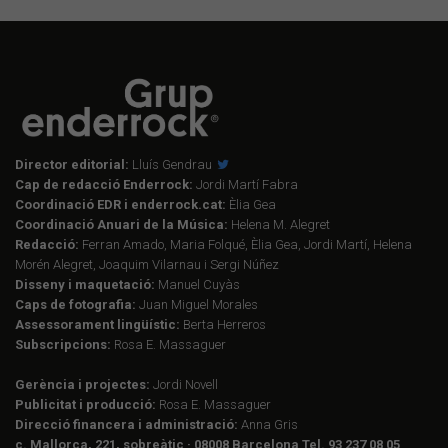
Director editorial:
Lluís Gendrau
Cap de redacció Enderrock:
Jordi Martí Fabra
Coordinació EDR i enderrock.cat:
Èlia Gea
Coordinació Anuari de la Música:
Helena M. Alegret
Redacció:
Ferran Amado, Maria Folqué, Èlia Gea, Jordi Martí, Helena
Morén Alegret, Joaquim Vilarnau i Sergi Núñez
Disseny i maquetació:
Manuel Cuyàs
Caps de fotografia:
Juan Miguel Morales
Assessorament lingüístic:
Berta Herreros
Subscripcions:
Rosa E. Massaguer
Gerència i projectes:
Jordi Novell
Publicitat i producció:
Rosa E. Massaguer
Direcció financera i administració:
Anna Gris
c. Mallorca, 221, sobreàtic · 08008 Barcelona Tel. 93 237 08 05