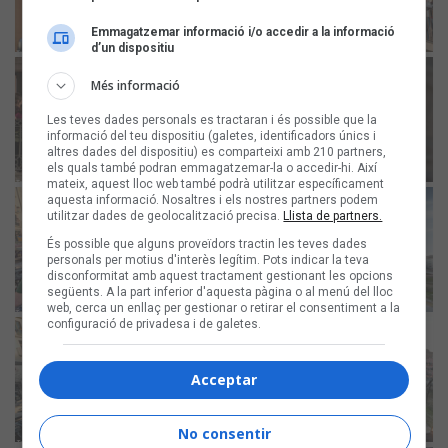
Emmagatzemar informació i/o accedir a la informació
d’un dispositiu
Més informació
Les teves dades personals es tractaran i és possible que la
informació del teu dispositiu (galetes, identificadors únics i
altres dades del dispositiu) es comparteixi amb 210 partners,
els quals també podran emmagatzemar-la o accedir-hi. Així
mateix, aquest lloc web també podrà utilitzar específicament
aquesta informació. Nosaltres i els nostres partners podem
utilitzar dades de geolocalització precisa.
Llista de partners.
És possible que alguns proveïdors tractin les teves dades
personals per motius d'interès legítim. Pots indicar la teva
disconformitat amb aquest tractament gestionant les opcions
següents. A la part inferior d'aquesta pàgina o al menú del lloc
web, cerca un enllaç per gestionar o retirar el consentiment a la
configuració de privadesa i de galetes.
Acceptar
No consentir