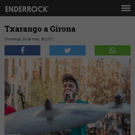
Men
de
nav
Txarango a Girona
Diumenge, 26 de març de 2017
Anterior
Segü