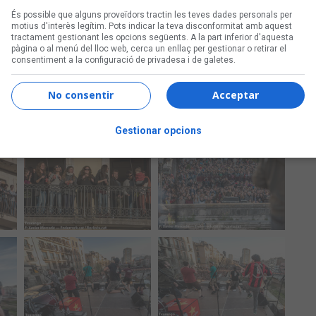
És possible que alguns proveïdors tractin les teves dades personals per
motius d'interès legítim. Pots indicar la teva disconformitat amb aquest
tractament gestionant les opcions següents. A la part inferior d'aquesta
pàgina o al menú del lloc web, cerca un enllaç per gestionar o retirar el
consentiment a la configuració de privadesa i de galetes.
No consentir
Acceptar
Gestionar opcions