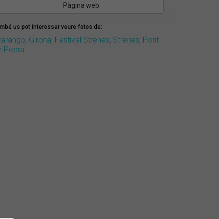
Pàgina web
mbé us pot interessar veure fotos de:
xarango
,
Girona
,
Festival Strenes
,
Strenes
,
Pont
e Pedra