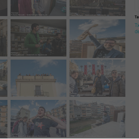
Ta
T
d