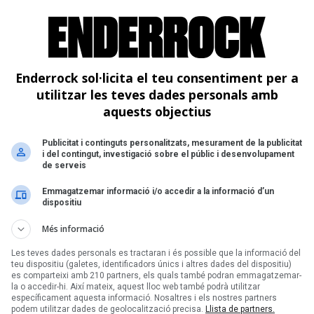
Enderrock sol·licita el teu consentiment per a
utilitzar les teves dades personals amb
aquests objectius
Publicitat i continguts personalitzats, mesurament de la publicitat
i del contingut, investigació sobre el públic i desenvolupament
de serveis
Emmagatzemar informació i/o accedir a la informació d’un
dispositiu
Més informació
Les teves dades personals es tractaran i és possible que la informació del
teu dispositiu (galetes, identificadors únics i altres dades del dispositiu)
es comparteixi amb 210 partners, els quals també podran emmagatzemar-
la o accedir-hi. Així mateix, aquest lloc web també podrà utilitzar
específicament aquesta informació. Nosaltres i els nostres partners
podem utilitzar dades de geolocalització precisa.
Llista de partners.