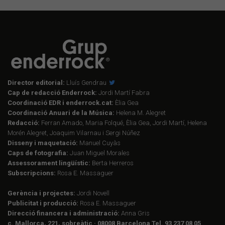
Director editorial:
Lluís Gendrau
Cap de redacció Enderrock:
Jordi Martí Fabra
Coordinació EDR i enderrock.cat:
Èlia Gea
Coordinació Anuari de la Música:
Helena M. Alegret
Redacció:
Ferran Amado, Maria Folqué, Èlia Gea, Jordi Martí, Helena
Morén Alegret, Joaquim Vilarnau i Sergi Núñez
Disseny i maquetació:
Manuel Cuyàs
Caps de fotografia:
Juan Miguel Morales
Assessorament lingüístic:
Berta Herreros
Subscripcions:
Rosa E. Massaguer
Gerència i projectes:
Jordi Novell
Publicitat i producció:
Rosa E. Massaguer
Direcció financera i administració:
Anna Gris
c. Mallorca, 221, sobreàtic · 08008 Barcelona Tel. 93 237 08 05