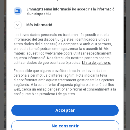
Emmagatzemar informació i/o accedir a la informació
d’un dispositiu
Més informació
Les teves dades personals es tractaran i és possible que la
informació del teu dispositiu (galetes, identificadors únics i
altres dades del dispositiu) es comparteixi amb 210 partners,
els quals també podran emmagatzemar-la o accedir-hi. Així
mateix, aquest lloc web també podrà utilitzar específicament
aquesta informació. Nosaltres i els nostres partners podem
utilitzar dades de geolocalització precisa.
Llista de partners.
És possible que alguns proveïdors tractin les teves dades
personals per motius d'interès legítim. Pots indicar la teva
disconformitat amb aquest tractament gestionant les opcions
següents. A la part inferior d'aquesta pàgina o al menú del lloc
web, cerca un enllaç per gestionar o retirar el consentiment a la
configuració de privadesa i de galetes.
Acceptar
No consentir