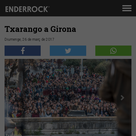
Men
de
nav
Txarango a Girona
Diumenge, 26 de març de 2017
Anterior
Segü