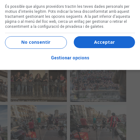
És possible que alguns proveïdors tractin les teves dades personals per
motius d'interès legítim. Pots indicar la teva disconformitat amb aquest
tractament gestionant les opcions següents. A la part inferior d'aquesta
pàgina o al menú del lloc web, cerca un enllaç per gestionar o retirar el
consentiment a la configuració de privadesa i de galetes.
No consentir
Acceptar
Gestionar opcions