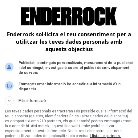
Enderrock sol·licita el teu consentiment per a
utilitzar les teves dades personals amb
aquests objectius
Publicitat i continguts personalitzats, mesurament de la publicitat
i del contingut, investigació sobre el públic i desenvolupament
de serveis
Emmagatzemar informació i/o accedir a la informació d’un
dispositiu
Més informació
Les teves dades personals es tractaran i és possible que la informació del
teu dispositiu (galetes, identificadors únics i altres dades del dispositiu)
es comparteixi amb 210 partners, els quals també podran emmagatzemar-
la o accedir-hi. Així mateix, aquest lloc web també podrà utilitzar
específicament aquesta informació. Nosaltres i els nostres partners
podem utilitzar dades de geolocalització precisa.
Llista de partners.