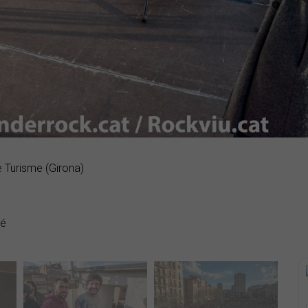
e Turisme (Girona)
dé