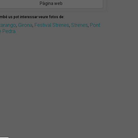
Pàgina web
mbé us pot interessar veure fotos de:
xarango
,
Girona
,
Festival Strenes
,
Strenes
,
Pont
e Pedra