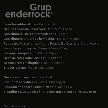
Director editorial:
Lluís Gendrau
Cap de redacció Enderrock:
Jordi Martí Fabra
Coordinació EDR i enderrock.cat:
Èlia Gea
Coordinació Anuari de la Música:
Helena M. Alegret
Redacció:
Ferran Amado, Maria Folqué, Èlia Gea, Jordi Martí, Helena
Morén Alegret, Joaquim Vilarnau i Sergi Núñez
Disseny i maquetació:
Manuel Cuyàs
Caps de fotografia:
Juan Miguel Morales
Assessorament lingüístic:
Berta Herreros
Subscripcions:
Rosa E. Massaguer
Gerència i projectes:
Jordi Novell
Publicitat i producció:
Rosa E. Massaguer
Direcció financera i administració:
Anna Gris
c. Mallorca, 221, sobreàtic · 08008 Barcelona Tel. 93 237 08 05
Segueix-nos a: