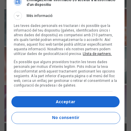
Emmagatzemar informació i/o accedir a la informació
d’un dispositiu
Més informació
Les teves dades personals es tractaran i és possible que la
informació del teu dispositiu (galetes, identificadors únics i
altres dades del dispositiu) es comparteixi amb 210 partners,
els quals també podran emmagatzemar-la o accedir-hi. Així
mateix, aquest lloc web també podrà utilitzar específicament
aquesta informació. Nosaltres i els nostres partners podem
utilitzar dades de geolocalització precisa.
Llista de partners.
És possible que alguns proveïdors tractin les teves dades
personals per motius d'interès legítim. Pots indicar la teva
disconformitat amb aquest tractament gestionant les opcions
següents. A la part inferior d'aquesta pàgina o al menú del lloc
web, cerca un enllaç per gestionar o retirar el consentiment a la
configuració de privadesa i de galetes.
Acceptar
No consentir