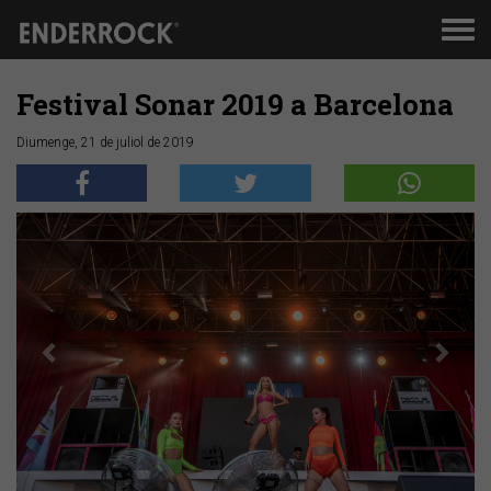
Men
de
nav
Festival Sonar 2019 a Barcelona
Diumenge, 21 de juliol de 2019
Anterior
Segü