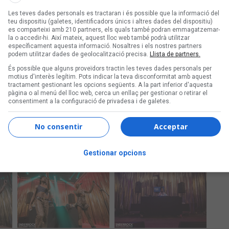
Les teves dades personals es tractaran i és possible que la informació del
teu dispositiu (galetes, identificadors únics i altres dades del dispositiu)
es comparteixi amb 210 partners, els quals també podran emmagatzemar-
la o accedir-hi. Així mateix, aquest lloc web també podrà utilitzar
específicament aquesta informació. Nosaltres i els nostres partners
podem utilitzar dades de geolocalització precisa.
Llista de partners.
És possible que alguns proveïdors tractin les teves dades personals per
motius d'interès legítim. Pots indicar la teva disconformitat amb aquest
tractament gestionant les opcions següents. A la part inferior d'aquesta
pàgina o al menú del lloc web, cerca un enllaç per gestionar o retirar el
consentiment a la configuració de privadesa i de galetes.
No consentir
Acceptar
Gestionar opcions