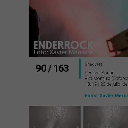
Shek Wes
90 / 163
Festival Sònar
Fira Montjuïc (Barcelo
18, 19 i 20 de juliol d
Fotos: Xavier Merc