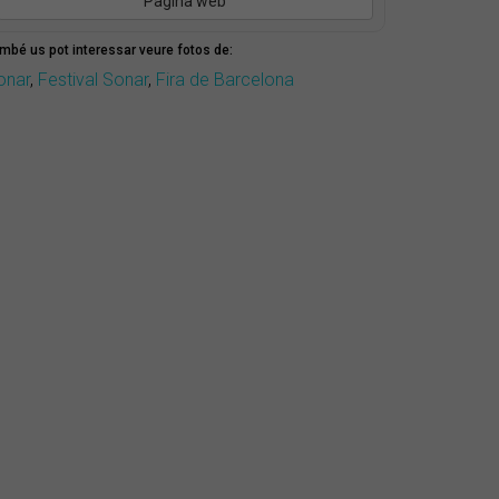
Pàgina web
mbé us pot interessar veure fotos de:
onar
,
Festival Sonar
,
Fira de Barcelona