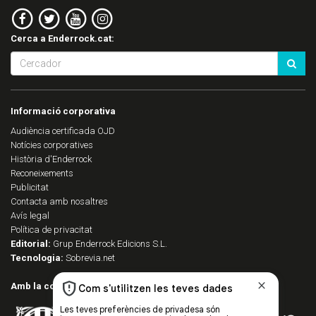
Cerca a Enderrock.cat:
Informació corporativa
Audiència certificada OJD
Notícies corporatives
Història d'Enderrock
Reconeixements
Publicitat
Contacta amb nosaltres
Avís legal
Política de privacitat
Editorial:
Grup Enderrock Edicions S.L.
Tecnologia:
Sobrevia.net
Amb la col·laboració de: