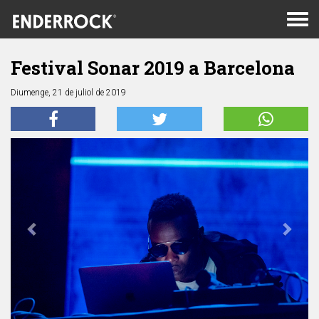
Men
de
nav
Festival Sonar 2019 a Barcelona
Diumenge, 21 de juliol de 2019
Anterior
Segü