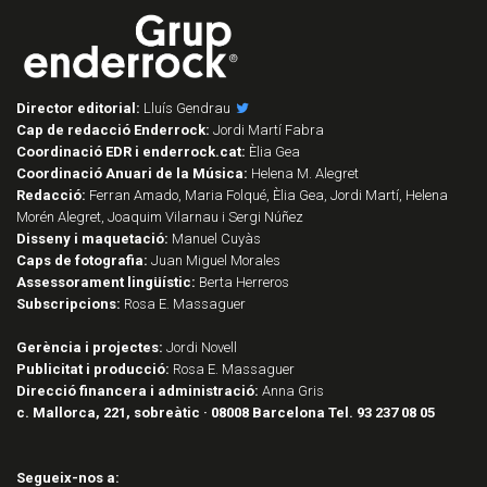
Director editorial:
Lluís Gendrau
Cap de redacció Enderrock:
Jordi Martí Fabra
Coordinació EDR i enderrock.cat:
Èlia Gea
Coordinació Anuari de la Música:
Helena M. Alegret
Redacció:
Ferran Amado, Maria Folqué, Èlia Gea, Jordi Martí, Helena
Morén Alegret, Joaquim Vilarnau i Sergi Núñez
Disseny i maquetació:
Manuel Cuyàs
Caps de fotografia:
Juan Miguel Morales
Assessorament lingüístic:
Berta Herreros
Subscripcions:
Rosa E. Massaguer
Gerència i projectes:
Jordi Novell
Publicitat i producció:
Rosa E. Massaguer
Direcció financera i administració:
Anna Gris
c. Mallorca, 221, sobreàtic · 08008 Barcelona Tel. 93 237 08 05
Segueix-nos a: