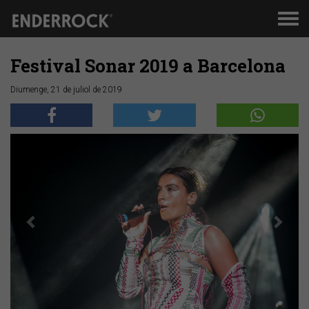
Men
de
nav
Festival Sonar 2019 a Barcelona
Diumenge, 21 de juliol de 2019
Anterior
Segü