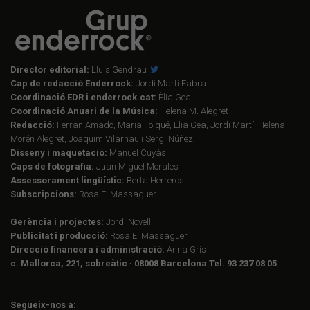
Director editorial:
Lluís Gendrau
Cap de redacció Enderrock:
Jordi Martí Fabra
Coordinació EDR i enderrock.cat:
Èlia Gea
Coordinació Anuari de la Música:
Helena M. Alegret
Redacció:
Ferran Amado, Maria Folqué, Èlia Gea, Jordi Martí, Helena
Morén Alegret, Joaquim Vilarnau i Sergi Núñez
Disseny i maquetació:
Manuel Cuyàs
Caps de fotografia:
Juan Miguel Morales
Assessorament lingüístic:
Berta Herreros
Subscripcions:
Rosa E. Massaguer
Gerència i projectes:
Jordi Novell
Publicitat i producció:
Rosa E. Massaguer
Direcció financera i administració:
Anna Gris
c. Mallorca, 221, sobreàtic · 08008 Barcelona Tel. 93 237 08 05
Segueix-nos a: