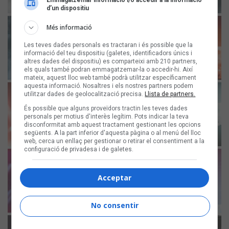
Emmagatzemar informació i/o accedir a la informació
d’un dispositiu
Més informació
Les teves dades personals es tractaran i és possible que la
informació del teu dispositiu (galetes, identificadors únics i
altres dades del dispositiu) es comparteixi amb 210 partners,
els quals també podran emmagatzemar-la o accedir-hi. Així
mateix, aquest lloc web també podrà utilitzar específicament
aquesta informació. Nosaltres i els nostres partners podem
utilitzar dades de geolocalització precisa.
Llista de partners.
És possible que alguns proveïdors tractin les teves dades
personals per motius d'interès legítim. Pots indicar la teva
disconformitat amb aquest tractament gestionant les opcions
següents. A la part inferior d'aquesta pàgina o al menú del lloc
web, cerca un enllaç per gestionar o retirar el consentiment a la
configuració de privadesa i de galetes.
Acceptar
No consentir