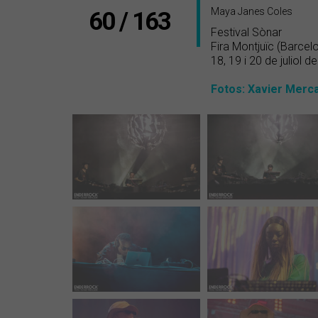
Maya Janes Coles
60 / 163
Festival Sònar
Fira Montjuïc (Barcelo
18, 19 i 20 de juliol d
Fotos: Xavier Merc