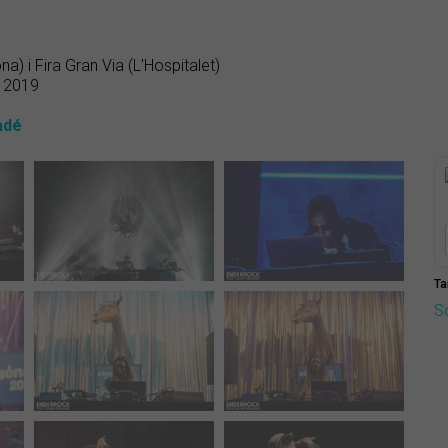
na) i Fira Gran Via (L'Hospitalet)
e 2019
adé
Ta
S