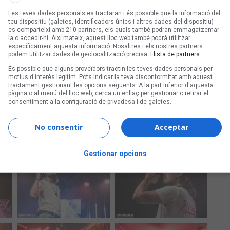
Les teves dades personals es tractaran i és possible que la informació del
teu dispositiu (galetes, identificadors únics i altres dades del dispositiu)
es comparteixi amb 210 partners, els quals també podran emmagatzemar-
la o accedir-hi. Així mateix, aquest lloc web també podrà utilitzar
específicament aquesta informació. Nosaltres i els nostres partners
podem utilitzar dades de geolocalització precisa.
Llista de partners.
És possible que alguns proveïdors tractin les teves dades personals per
motius d'interès legítim. Pots indicar la teva disconformitat amb aquest
tractament gestionant les opcions següents. A la part inferior d'aquesta
pàgina o al menú del lloc web, cerca un enllaç per gestionar o retirar el
consentiment a la configuració de privadesa i de galetes.
No consentir
Acceptar
Gestionar opcions