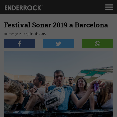
Men
de
nav
Festival Sonar 2019 a Barcelona
Diumenge, 21 de juliol de 2019
Anterior
Segü