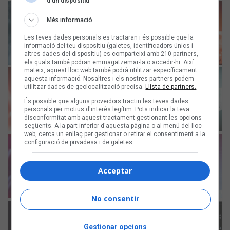
d’un dispositiu
Més informació
Les teves dades personals es tractaran i és possible que la
informació del teu dispositiu (galetes, identificadors únics i
altres dades del dispositiu) es comparteixi amb 210 partners,
els quals també podran emmagatzemar-la o accedir-hi. Així
mateix, aquest lloc web també podrà utilitzar específicament
aquesta informació. Nosaltres i els nostres partners podem
utilitzar dades de geolocalització precisa.
Llista de partners.
És possible que alguns proveïdors tractin les teves dades
personals per motius d'interès legítim. Pots indicar la teva
disconformitat amb aquest tractament gestionant les opcions
següents. A la part inferior d'aquesta pàgina o al menú del lloc
web, cerca un enllaç per gestionar o retirar el consentiment a la
configuració de privadesa i de galetes.
Acceptar
No consentir
Gestionar opcions