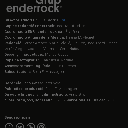
Director editorial:
Lluís Gendrau
Cap de redacció Enderrock:
Jordi Martí Fabra
Coordinació EDR i enderrock.cat:
Èlia Gea
Coordinació Anuari de la Música:
Helena M. Alegret
Redacció:
Ferran Amado, Maria Folqué, Èlia Gea, Jordi Martí, Helena
Morén Alegret, Joaquim Vilarnau i Sergi Núñez
Disseny i maquetació:
Manuel Cuyàs
Caps de fotografia:
Juan Miguel Morales
Assessorament lingüístic:
Berta Herreros
Subscripcions:
Rosa E. Massaguer
Gerència i projectes:
Jordi Novell
Publicitat i producció:
Rosa E. Massaguer
Direcció financera i administració:
Anna Gris
c. Mallorca, 221, sobreàtic · 08008 Barcelona Tel. 93 237 08 05
Segueix-nos a: