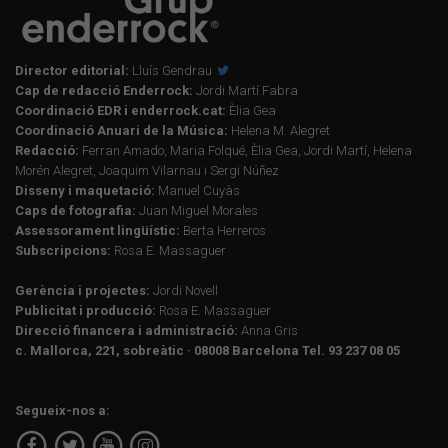
Director editorial:
Lluís Gendrau
Cap de redacció Enderrock:
Jordi Martí Fabra
Coordinació EDR i enderrock.cat:
Èlia Gea
Coordinació Anuari de la Música:
Helena M. Alegret
Redacció:
Ferran Amado, Maria Folqué, Èlia Gea, Jordi Martí, Helena
Morén Alegret, Joaquim Vilarnau i Sergi Núñez
Disseny i maquetació:
Manuel Cuyàs
Caps de fotografia:
Juan Miguel Morales
Assessorament lingüístic:
Berta Herreros
Subscripcions:
Rosa E. Massaguer
Gerència i projectes:
Jordi Novell
Publicitat i producció:
Rosa E. Massaguer
Direcció financera i administració:
Anna Gris
c. Mallorca, 221, sobreàtic · 08008 Barcelona Tel. 93 237 08 05
Segueix-nos a: