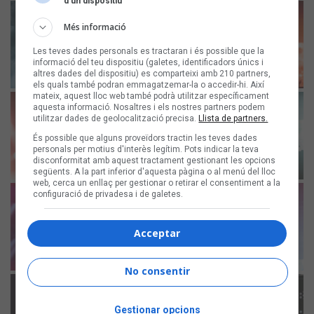
d’un dispositiu
Més informació
Les teves dades personals es tractaran i és possible que la
informació del teu dispositiu (galetes, identificadors únics i
altres dades del dispositiu) es comparteixi amb 210 partners,
els quals també podran emmagatzemar-la o accedir-hi. Així
mateix, aquest lloc web també podrà utilitzar específicament
aquesta informació. Nosaltres i els nostres partners podem
utilitzar dades de geolocalització precisa.
Llista de partners.
És possible que alguns proveïdors tractin les teves dades
personals per motius d'interès legítim. Pots indicar la teva
disconformitat amb aquest tractament gestionant les opcions
següents. A la part inferior d'aquesta pàgina o al menú del lloc
web, cerca un enllaç per gestionar o retirar el consentiment a la
configuració de privadesa i de galetes.
Acceptar
No consentir
Gestionar opcions