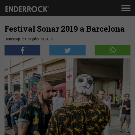
Men
de
nav
Festival Sonar 2019 a Barcelona
Diumenge, 21 de juliol de 2019
Anterior
Segü