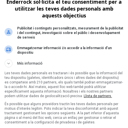
Enderrock sol·licita el teu consentiment per a
A
utilitzar les teves dades personals amb
aquests objectius
Publicitat i continguts personalitzats, mesurament de la publicitat
i del contingut, investigació sobre el públic i desenvolupament
de serveis
Emmagatzemar informació i/o accedir a la informació d’un
dispositiu
Més informació
Les teves dades personals es tractaran i és possible que la informació del
teu dispositiu (galetes, identificadors únics i altres dades del dispositiu)
es comparteixi amb 210 partners, els quals també podran emmagatzemar-
la o accedir-hi. Així mateix, aquest lloc web també podrà utilitzar
específicament aquesta informació. Nosaltres i els nostres partners
podem utilitzar dades de geolocalització precisa.
Llista de partners.
És possible que alguns proveïdors tractin les teves dades personals per
motius d'interès legítim. Pots indicar la teva disconformitat amb aquest
tractament gestionant les opcions següents. A la part inferior d'aquesta
pàgina o al menú del lloc web, cerca un enllaç per gestionar o retirar el
consentiment a la configuració de privadesa i de galetes.