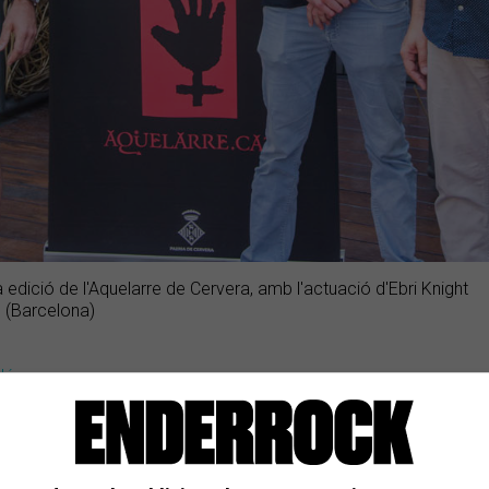
 edició de l'Aquelarre de Cervera, amb l'actuació d'Ebri Knight
 (Barcelona)
dé
Ta