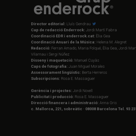
Director editorial:
Lluís Gendrau
Cap de redacció Enderrock:
Jordi Martí Fabra
Coordinació EDR i enderrock.cat:
Èlia Gea
Coordinació Anuari de la Música:
Helena M. Alegret
Redacció:
Ferran Amado, Maria Folqué, Èlia Gea, Jordi Mart
Vilarnau i Sergi Núñez
Disseny i maquetació:
Manuel Cuyàs
Caps de fotografia:
Juan Miguel Morales
Assessorament lingüístic:
Berta Herreros
Subscripcions:
Rosa E. Massaguer
Gerència i projectes:
Jordi Novell
Publicitat i producció:
Rosa E. Massaguer
Direcció financera i administració:
Anna Gris
c. Mallorca, 221, sobreàtic · 08008 Barcelona Tel. 93 23