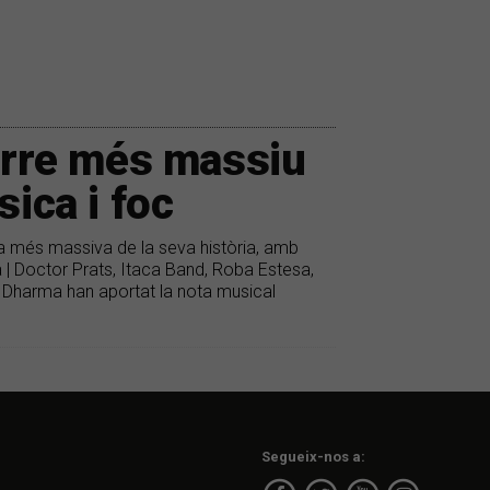
larre més massiu
sica i foc
la més massiva de la seva història, amb
ta | Doctor Prats, Itaca Band, Roba Estesa,
a Dharma han aportat la nota musical
Segueix-nos a: