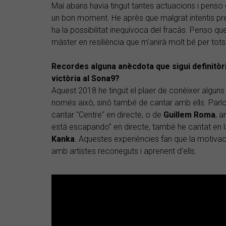
Mai abans havia tingut tantes actuacions i pens
un bon moment. He après que malgrat intentis pr
ha la possibilitat inequívoca del fracàs. Penso q
màster en resiliència que m'anirà molt bé per tots
Recordes alguna anècdota que sigui definitòri
victòria al Sona9?
Aquest 2018 he tingut el plaer de conèixer alguns
només això, sinó també de cantar amb ells. Parl
cantar "Centre" en directe, o de
Guillem Roma
, 
está escapando" en directe, també he cantat en la
Kanka
. Aquestes experiències fan que la motivac
amb artistes reconeguts i aprenent d'ells.