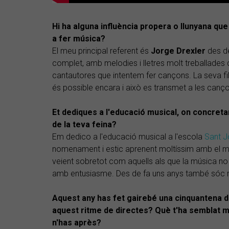
Hi ha alguna influència propera o llunyana qu
a fer música?
El meu principal referent és
Jorge Drexler
des de
complet, amb melodies i lletres molt treballades q
cantautores que intentem fer cançons. La seva fil
és possible encara i això es transmet a les canç
Et dediques a l'educació musical, on concret
de la teva feina?
Em dedico a l'educació musical a l'escola
Sant J
nomenament i estic aprenent moltíssim amb el me
veient sobretot com aquells als que la música no 
amb entusiasme. Des de fa uns anys també sóc me
Aquest any has fet gairebé una cinquantena d
aquest ritme de directes? Què t'ha semblat m
n'has après?