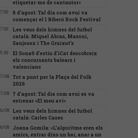
etiquetar-me de cantautor»
8 d'agost: Tal dia com avui va
7:00
començar el I Biberó Rock Festival
Les veus dels himnes del futbol
7:00
català: Miquel Abras, Mazoni,
Sanjosex i The Gruixut’s
El Sona9 d'estiu d'iCat descobreix
5:30
els concursants balears i
valencians
Tot a punt per la Plaça del Folk
7/08
2026
7 d'agost: Tal dia com avui es va
7/08
estrenar «El meu avi»
Les veus dels himnes del futbol
6/08
català: Carles Cases
Joana Gomila: «L’algoritme eren els
6/08
amics, entrar dins un bar, anar a un