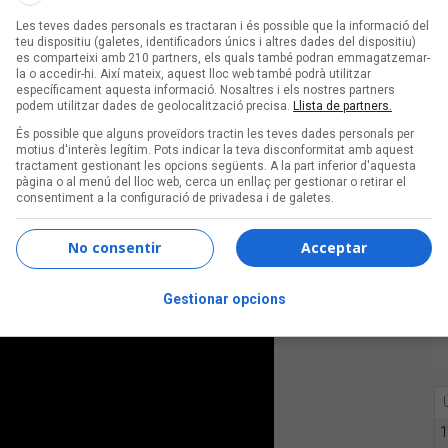
ona perquè hi hagués més
feeling
femení
Les teves dades personals es tractaran i és possible que la informació del
teu dispositiu (galetes, identificadors únics i altres dades del dispositiu)
es comparteixi amb 210 partners, els quals també podran emmagatzemar-
la o accedir-hi. Així mateix, aquest lloc web també podrà utilitzar
específicament aquesta informació. Nosaltres i els nostres partners
podem utilitzar dades de geolocalització precisa.
Llista de partners.
És possible que alguns proveïdors tractin les teves dades personals per
motius d'interès legítim. Pots indicar la teva disconformitat amb aquest
tractament gestionant les opcions següents. A la part inferior d'aquesta
pàgina o al menú del lloc web, cerca un enllaç per gestionar o retirar el
consentiment a la configuració de privadesa i de galetes.
No consentir
Acceptar
Gestionar opcions
1