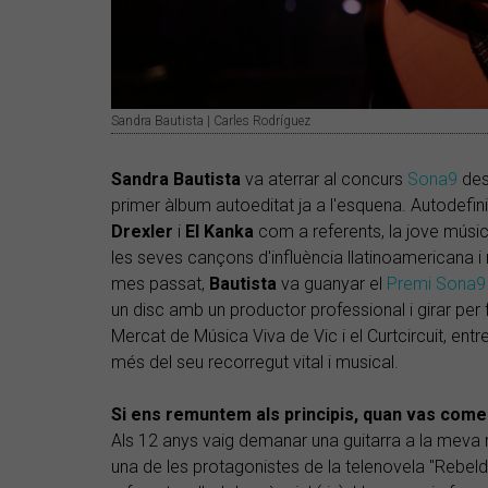
Sandra Bautista | Carles Rodríguez
Sandra Bautista
va aterrar al concurs
Sona9
des 
primer àlbum autoeditat ja a l'esquena. Autodefi
Drexler
i
El Kanka
com a referents, la jove músi
les seves cançons d'influència llatinoamericana i
mes passat,
Bautista
va guanyar el
Premi Sona9
un disc amb un productor professional i girar per 
Mercat de Música Viva de Vic i el Curtcircuit, entr
més del seu recorregut vital i musical.
Si ens remuntem als principis, quan vas come
Als 12 anys vaig demanar una guitarra a la meva
una de les protagonistes de la telenovela "Rebel