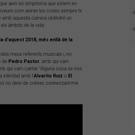
o que això és símptoma que estem en
eveure com aniran les coses sempre hi
0
ue amb aquesta carrera obtindré un
 els àmbits de la vida.
0
a d'aquest 2018, més enllà de la
 dels meus referents musicals i, no
o de
Pedro Pastor
, amb qui vam
amb qui vam cantar "Alguna cosa se nos
 intimitat amb l'
Alvarito Ruiz
o
El
ió no deixi de créixer, connectant-me