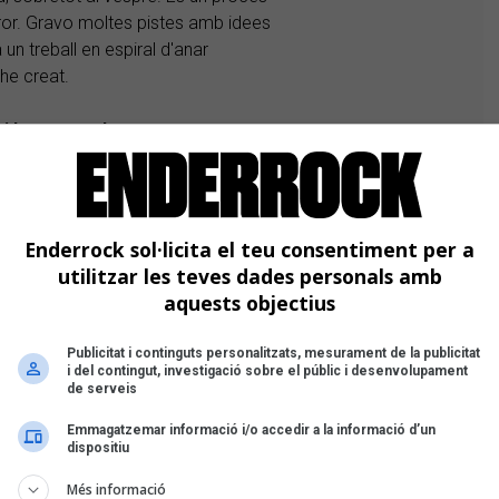
rror. Gravo moltes pistes amb idees
 un treball en espiral d'anar
 he creat.
i has tocat durant aquesta etapa
i el
Liceu
, la majoria residents a
i (bateria), Miquel Galceran
many (saxo). Tenim també alguns músics
Enderrock sol·licita el teu consentiment per a
 el projecte i la il·lusió que tenen per
utilitzar les teves dades personals amb
aquests objectius
siguin homes creus que és
Publicitat i continguts personalitzats, mesurament de la publicitat
t dels escenaris? Com es dona la
i del contingut, investigació sobre el públic i desenvolupament
de serveis
s femenins?
La meva banda es va formar amb en
Emmagatzemar informació i/o accedir a la informació d’un
ys de classe i músics amb qui ha
dispositiu
ue hagi sorgit així. Si ara hagués de
Més informació