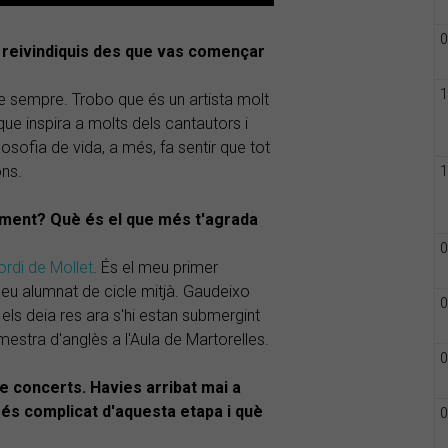
0
e reivindiquis des que vas començar
1
 sempre. Trobo que és un artista molt
ue inspira a molts dels cantautors i
osofia de vida, a més, fa sentir que tot
ons.
1
ament? Què és el que més t'agrada
0
ordi de Mollet
. És el meu primer
u alumnat de cicle mitjà. Gaudeixo
0
els deia res ara s'hi estan submergint
stra d'anglès a l'Aula de Martorelles.
0
e concerts. Havies arribat mai a
és complicat d'aquesta etapa i què
0