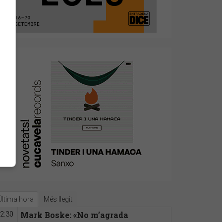
Última hora
Més llegit
Mark Boske: «No m’agrada
2:30