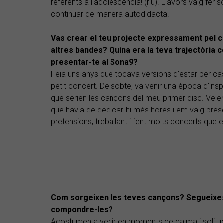
referents a l'adolescència! (riu). Llavors vaig fer so
continuar de manera autodidacta.
Vas crear el teu projecte expressament pel 
altres bandes? Quina era la teva trajectòria 
presentar-te al Sona9?
Feia uns anys que tocava versions d'estar per cas
petit concert. De sobte, va venir una època d'in
que serien les cançons del meu primer disc. Veient
que havia de dedicar-hi més hores i em vaig pres
pretensions, treballant i fent molts concerts que
Com sorgeixen les teves cançons? Segueixes a
compondre-les?
Acostumen a venir en moments de calma i solitud