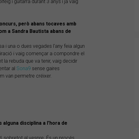
lfeig i guitarra durant 3 anys i ja vaig
concurs, però abans tocaves amb
com a Sandra Bautista abans de
a i una o dues vegades l'any feia algun
spiració i vaig començar a compondre el
 la rebuda que va tenir, vaig decidir
entar al
Sona9
sense gaires
 em van permetre créixer.
lguna disciplina a l'hora de
, sobretot al vespre. És un procés