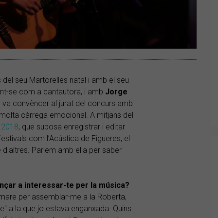
del seu Martorelles natal i amb el seu
nint-se com a cantautora, i amb
Jorge
c va convèncer al jurat del concurs amb
 molta càrrega emocional. A mitjans del
 2018
, que suposa enregistrar i editar
festivals com l’Acústica de Figueres, el
e d'altres. Parlem amb ella per saber
nçar a interessar-te per la música?
 mare per assemblar-me a la Roberta,
de" a la que jo estava enganxada. Quins