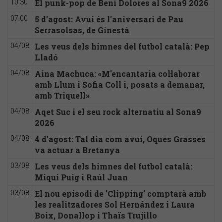
El punk-pop de Beni Dolores al Sona9 2026
10:30
5 d'agost: Avui és l'aniversari de Pau
07:00
Serrasolsas, de Ginestà
Les veus dels himnes del futbol català: Pep
04/08
Lladó
Aina Machuca: «M'encantaria col·laborar
04/08
amb Llum i Sofia Coll i, posats a demanar,
amb Triquell»
Aqet Suc i el seu rock alternatiu al Sona9
04/08
2026
4 d'agost: Tal dia com avui, Oques Grasses
04/08
va actuar a Bretanya
Les veus dels himnes del futbol català:
03/08
Miqui Puig i Raúl Juan
El nou episodi de 'Clipping' comptarà amb
03/08
les realitzadores Sol Hernández i Laura
Boix, Donallop i Thaïs Trujillo