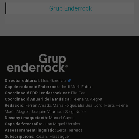
Grup Enderrock
Director editorial:
Lluís Gendrau
Cap de redacció Enderrock:
Jordi Martí Fabra
Coordinació EDR i enderrock.cat:
Èlia Gea
Coordinació Anuari de la Música:
Helena M. Alegret
Redacció:
Ferran Amado, Maria Folqué, Èlia Gea, Jordi Martí, Helena
Morén Alegret, Joaquim Vilarnau i Sergi Núñez
Disseny i maquetació:
Manuel Cuyàs
Caps de fotografia:
Juan Miguel Morales
Assessorament lingüístic:
Berta Herreros
Subscripcions:
Rosa E. Massaguer