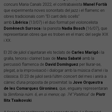
concurs Maria Canals 2022, el contrabaixista
Manel Fortià
que experimenta noves sonoritats del jazz i el flamenc en
obres tradicionals com "El cant dels ocells"
amb
Libérica
(13/07) i el duo format pel violoncelista
Domènech Surroca
i la pianista
Nadia Bosch
(16/07), que
representaran obres que es troben en el marc del segle XIX
i XX.
El 20 de juliol s'ajuntaran els teclats de
Carles Marigó
i la
gralla, tenora i clarinet baix de
Manu Sabaté
amb la
percussió flamenca de
David Domínguez
per lliurar-se,
plegat, a la improvisació i dialogar amb la música d'arrel i la
clàssica. El 23 de juliol serà l'últim concert del mes i anirà a
càrrec d'una proposta de proximitat: la
Jove Orquestra
de les Comarques Gironines
, que, enguany representaran
la
Simfonia núm. 6, en si menor, op. 74
"
Patètica
" de
Piotr
Ilitx Txaikovski
.