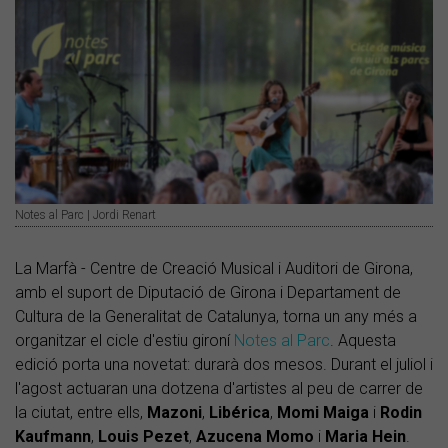
Notes al Parc | Jordi Renart
La Marfà - Centre de Creació Musical i Auditori de Girona,
amb el suport de Diputació de Girona i Departament de
Cultura de la Generalitat de Catalunya, torna un any més a
organitzar el cicle d'estiu gironí
Notes al Parc
. Aquesta
edició porta una novetat: durarà dos mesos. Durant el juliol i
l'agost actuaran una dotzena d'artistes al peu de carrer de
la ciutat, entre ells,
Mazoni
,
Libérica
,
Momi Maiga
i
Rodin
Kaufmann
,
Louis Pezet
,
Azucena Momo
i
Maria Hein
.