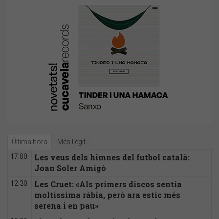
Última hora
Més llegit
Les veus dels himnes del futbol català:
17:00
Joan Soler Amigó
Les Cruet: «Als primers discos sentia
12:30
moltíssima ràbia, però ara estic més
serena i en pau»