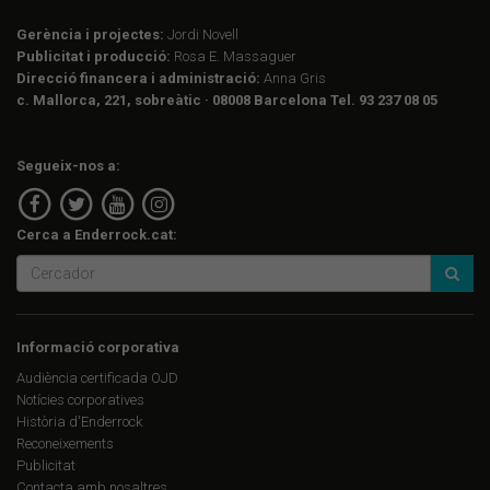
Gerència i projectes:
Jordi Novell
Publicitat i producció:
Rosa E. Massaguer
Direcció financera i administració:
Anna Gris
c. Mallorca, 221, sobreàtic · 08008 Barcelona Tel. 93 237 08 05
Segueix-nos a:
Cerca a Enderrock.cat:
Informació corporativa
Audiència certificada OJD
Notícies corporatives
Història d'Enderrock
Reconeixements
Publicitat
Contacta amb nosaltres