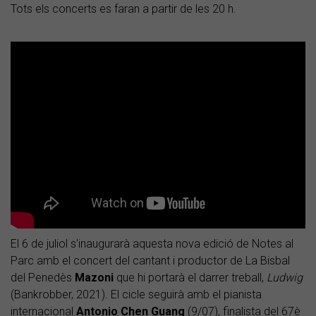
Tots els concerts es faran a partir de les 20 h.
El 6 de juliol s'inaugurarà aquesta nova edició de Notes al
Parc amb el concert del cantant i productor de La Bisbal
del Penedès
Mazoni
que hi portarà el darrer treball,
Ludwig
(Bankrobber, 2021). El cicle seguirà amb el pianista
internacional
Antonio Chen Guang
(9/07), finalista del 67è