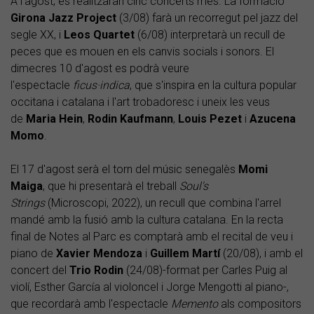
A l'agost, es realitzaran cinc concerts més. La formació
Girona Jazz Project
(3/08) farà un recorregut pel jazz del
segle XX, i
Leos Quartet
(6/08) interpretarà un recull de
peces que es mouen en els canvis socials i sonors. El
dimecres 10 d'agost es podrà veure
l'espectacle
ficus·indica
, que s'inspira en la cultura popular
occitana i catalana i l'art trobadoresc i uneix les veus
de
Maria Hein
,
Rodin Kaufmann
,
Louis Pezet
i
Azucena
Momo
.
El 17 d'agost serà el torn del músic senegalès
Momi
Maiga
, que hi presentarà el treball
Soul's
Strings
(Microscopi, 2022), un recull que combina l'arrel
mandé amb la fusió amb la cultura catalana. En la recta
final de Notes al Parc es comptarà amb el recital de veu i
piano de
Xavier Mendoza
i
Guillem Martí
(20/08), i amb el
concert del
Trio Rodin
(24/08)-format per Carles Puig al
violí, Esther García al violoncel i Jorge Mengotti al piano-,
que recordarà amb l'espectacle
Memento
als compositors