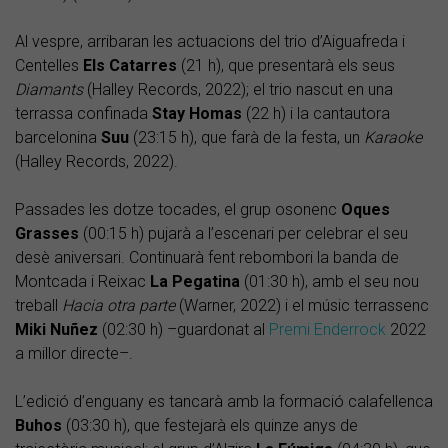
Al vespre, arribaran les actuacions del trio d’Aiguafreda i
Centelles
Els Catarres
(21 h), que presentarà els seus
Diamants
(Halley Records, 2022); el trio nascut en una
terrassa confinada
Stay Homas
(22 h) i la cantautora
barcelonina
Suu
(23:15 h), que farà de la festa, un
Karaoke
(Halley Records, 2022).
Passades les dotze tocades, el grup osonenc
Oques
Grasses
(00:15 h) pujarà a l’escenari per celebrar el seu
desè aniversari. Continuarà fent rebombori la banda de
Montcada i Reixac
La Pegatina
(01:30 h), amb el seu nou
treball
Hacia otra parte
(Warner, 2022) i el músic terrassenc
Miki Nuñez
(02:30 h) –guardonat al
Premi Enderrock
2022
a millor directe–.
L’edició d’enguany es tancarà amb la formació calafellenca
Buhos
(03:30 h), que festejarà els quinze anys de