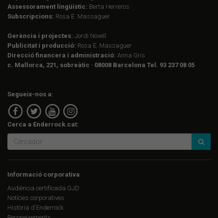
Assessorament lingüístic:
Berta Herreros
Subscripcions:
Rosa E. Massaguer
Gerència i projectes:
Jordi Novell
Publicitat i producció:
Rosa E. Massaguer
Direcció financera i administració:
Anna Gris
c. Mallorca, 221, sobreàtic · 08008 Barcelona Tel. 93 237 08 05
Segueix-nos a:
Cerca a Enderrock.cat:
Informació corporativa
Audiència certificada OJD
Notícies corporatives
Història d'Enderrock
Reconeixements