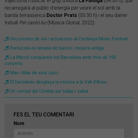
trajectòria musical; el grup d’Alzira
La Fúmiga
(04:30 h), que
recarregarà al públic d’energia per veure el sol amb la
banda terrassenca
Doctor Prats
(05:30 h) i el seu darrer
treball
Pel cantó bo
(Música Global, 2022).
Deu postes de sol i actuacions al Cerdanya Music Festival
Peníscola es tenyeix de barroc i música antiga
La Mercè conquereix tot Barcelona amb més de 100
concerts
Mas i Mas de soul i jazz
El Dansàneu desglaça la música a la Vall d'Àneu
Un comiat del Clotilde per ballar i saltar
FES EL TEU COMENTARI
Nom