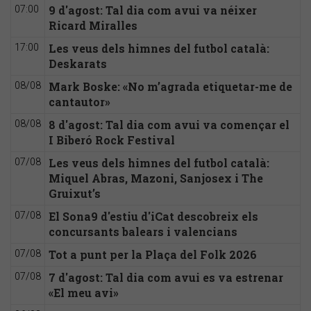
9 d'agost: Tal dia com avui va néixer
07:00
Ricard Miralles
Les veus dels himnes del futbol català:
17:00
Deskarats
Mark Boske: «No m’agrada etiquetar-me de
08/08
cantautor»
8 d'agost: Tal dia com avui va començar el
08/08
I Biberó Rock Festival
Les veus dels himnes del futbol català:
07/08
Miquel Abras, Mazoni, Sanjosex i The
Gruixut’s
El Sona9 d'estiu d'iCat descobreix els
07/08
concursants balears i valencians
Tot a punt per la Plaça del Folk 2026
07/08
7 d'agost: Tal dia com avui es va estrenar
07/08
«El meu avi»