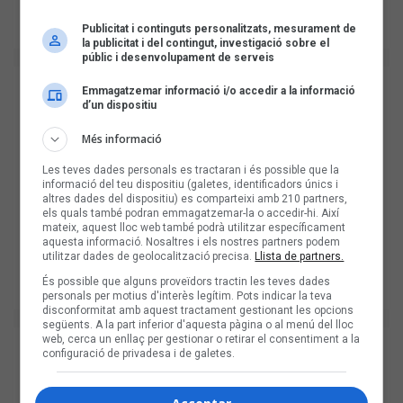
Publicitat i continguts personalitzats, mesurament de
la publicitat i del contingut, investigació sobre el
públic i desenvolupament de serveis
Emmagatzemar informació i/o accedir a la informació
d’un dispositiu
Més informació
Les teves dades personals es tractaran i és possible que la
informació del teu dispositiu (galetes, identificadors únics i
altres dades del dispositiu) es comparteixi amb 210 partners,
els quals també podran emmagatzemar-la o accedir-hi. Així
mateix, aquest lloc web també podrà utilitzar específicament
aquesta informació. Nosaltres i els nostres partners podem
utilitzar dades de geolocalització precisa.
Llista de partners.
És possible que alguns proveïdors tractin les teves dades
personals per motius d'interès legítim. Pots indicar la teva
disconformitat amb aquest tractament gestionant les opcions
següents. A la part inferior d'aquesta pàgina o al menú del lloc
web, cerca un enllaç per gestionar o retirar el consentiment a la
configuració de privadesa i de galetes.