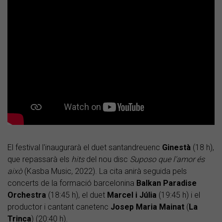
El festival l'inaugurarà el duet santandreuenc
Ginestà
(18 h),
que repassarà els
hits
del nou disc
Suposo que l'amor és
això
(Kasba Music, 2022). La cita anirà seguida pels
concerts de la formació barcelonina
Balkan Paradise
Orchestra
(18:45 h), el duet
Marcel i Júlia
(19:45 h) i el
productor i cantant canetenc
Josep Maria Mainat
(
La
Trinca
) (20:40 h).