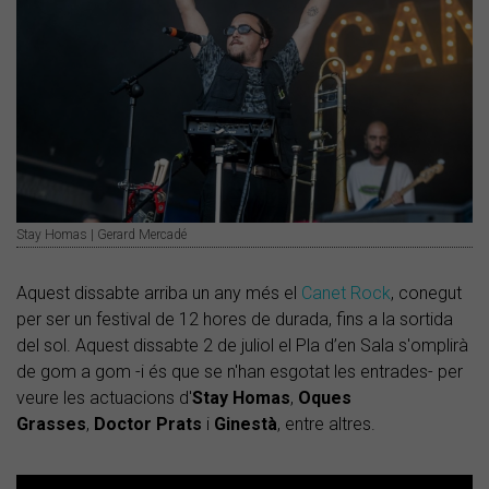
Stay Homas | Gerard Mercadé
Aquest dissabte arriba un any més el
Canet Rock
, conegut
per ser un festival de 12 hores de durada, fins a la sortida
del sol. Aquest dissabte 2 de juliol el Pla d’en Sala s'omplirà
de gom a gom -i és que se n'han esgotat les entrades- per
veure les actuacions d'
Stay Homas
,
Oques
Grasses
,
Doctor Prats
i
Ginestà
, entre altres.