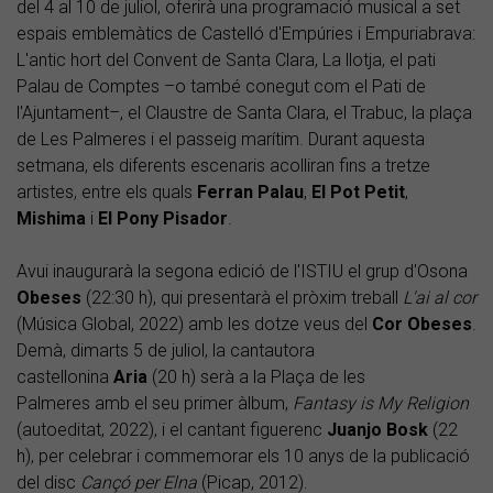
del 4 al 10 de juliol, oferirà una programació musical a set
espais emblemàtics de Castelló d'Empúries i Empuriabrava:
L'antic hort del Convent de Santa Clara, La llotja, el pati
Palau de Comptes –o també conegut com el Pati de
l'Ajuntament–, el Claustre de Santa Clara, el Trabuc, la plaça
de Les Palmeres i el passeig marítim. Durant aquesta
setmana, els diferents escenaris acolliran fins a tretze
artistes, entre els quals
Ferran Palau
,
El Pot Petit
,
Mishima
i
El Pony Pisador
.
Avui inaugurarà la segona edició de l'ISTIU el grup d'Osona
Obeses
(22:30 h), qui presentarà el pròxim treball
L'ai al cor
(Música Global, 2022) amb les dotze veus del
Cor Obeses
.
Demà, dimarts 5 de juliol, la cantautora
castellonina
Aria
(20 h) serà a la Plaça de les
Palmeres amb el seu primer àlbum,
Fantasy is My Religion
(autoeditat, 2022), i el cantant figuerenc
Juanjo Bosk
(22
h), per celebrar i commemorar els 10 anys de la publicació
del disc
Cançó per Elna
(Picap, 2012).