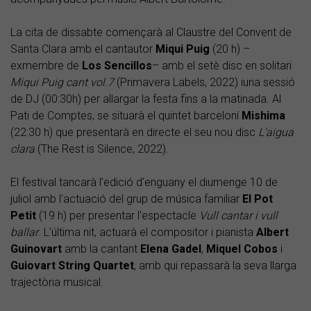
La cita de dissabte començarà al Claustre del Convent de
Santa Clara amb el cantautor
Miqui Puig
(20 h) –
exmembre de
Los Sencillos
– amb el setè disc en solitari
Miqui Puig cant vol.7
(Primavera Labels, 2022) iuna sessió
de DJ (00:30h) per allargar la festa fins a la matinada. Al
Pati de Comptes, se situarà el quintet barceloní
Mishima
(22:30 h) que presentarà en directe el seu nou disc
L'aigua
clara
(The Rest is Silence, 2022).
El festival tancarà l'edició d'enguany el diumenge 10 de
juliol amb l'actuació del grup de música familiar
El Pot
Petit
(19 h) per presentar l'espectacle
Vull cantar i vull
ballar
. L'última nit, actuarà el compositor i pianista
Albert
Guinovart
amb la cantant
Elena Gadel
,
Miquel Cobos
i
Guiovart String Quartet
, amb qui repassarà la seva llarga
trajectòria musical.