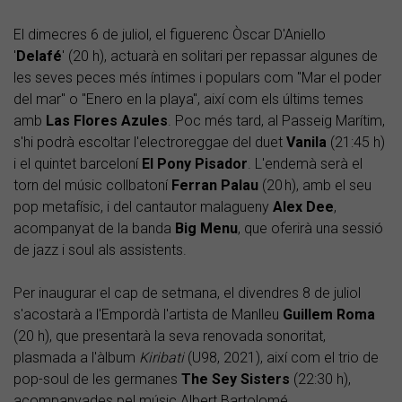
El dimecres 6 de juliol, el figuerenc Òscar D'Aniello
'
Delafé
' (20 h), actuarà en solitari per repassar algunes de
les seves peces més íntimes i populars com "Mar el poder
del mar" o "Enero en la playa", així com els últims temes
amb
Las Flores Azules
. Poc més tard, al Passeig Marítim,
s'hi podrà escoltar l'electroreggae del duet
Vanila
(21:45 h)
i el quintet barceloní
El Pony Pisador
. L'endemà serà el
torn del músic collbatoní
Ferran Palau
(20 h), amb el seu
pop metafísic, i del cantautor malagueny
Alex Dee
,
acompanyat de la banda
Big Menu
, que oferirà una sessió
de jazz i soul als assistents.
Per inaugurar el cap de setmana, el divendres 8 de juliol
s'acostarà a l'Empordà l'artista de Manlleu
Guillem Roma
(20 h), que presentarà la seva renovada sonoritat,
plasmada a l'àlbum
Kiribati
(U98, 2021), així com el trio de
pop-soul de les germanes
The Sey Sisters
(22:30 h),
acompanyades pel músic Albert Bartolomé.