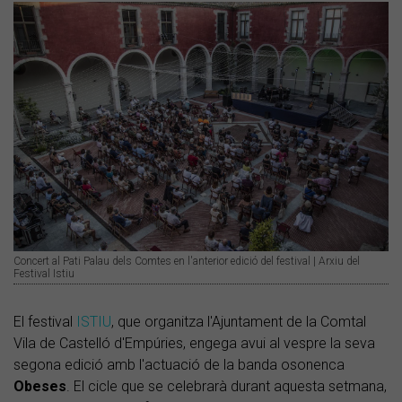
Concert al Pati Palau dels Comtes en l'anterior edició del festival | Arxiu del
Festival Istiu
El festival
ISTIU
, que organitza l'Ajuntament de la Comtal
Vila de Castelló d'Empúries, engega avui al vespre la seva
segona edició amb l'actuació de la banda osonenca
Obeses
. El cicle que se celebrarà durant aquesta setmana,