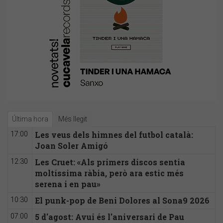
Última hora
Més llegit
Les veus dels himnes del futbol català:
17:00
Joan Soler Amigó
Les Cruet: «Als primers discos sentia
12:30
moltíssima ràbia, però ara estic més
serena i en pau»
El punk-pop de Beni Dolores al Sona9 2026
10:30
5 d'agost: Avui és l'aniversari de Pau
07:00