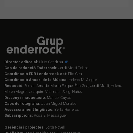
Director editorial:
Lluís Gendrau
Cap de redacció Enderrock:
Jordi Martí Fabra
Coordinació EDR i enderrock.cat:
Èlia Gea
Coordinació Anuari de la Música:
Helena M. Alegret
Redacció:
Ferran Amado, Maria Folqué, Èlia Gea, Jordi Martí, Helena
Morén Alegret, Joaquim Vilarnau i Sergi Núñez
Disseny i maquetació:
Manuel Cuyàs
Caps de fotografia:
Juan Miguel Morales
Assessorament lingüístic:
Berta Herreros
Subscripcions:
Rosa E. Massaguer
Gerència i projectes:
Jordi Novell