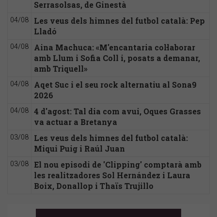
Serrasolsas, de Ginestà
Les veus dels himnes del futbol català: Pep
04/08
Lladó
Aina Machuca: «M'encantaria col·laborar
04/08
amb Llum i Sofia Coll i, posats a demanar,
amb Triquell»
Aqet Suc i el seu rock alternatiu al Sona9
04/08
2026
4 d'agost: Tal dia com avui, Oques Grasses
04/08
va actuar a Bretanya
Les veus dels himnes del futbol català:
03/08
Miqui Puig i Raúl Juan
El nou episodi de 'Clipping' comptarà amb
03/08
les realitzadores Sol Hernández i Laura
Boix, Donallop i Thaïs Trujillo