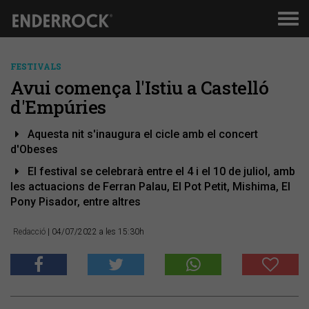
Men
de
nav
FESTIVALS
Avui comença l'Istiu a Castelló
d'Empúries
Aquesta nit s'inaugura el cicle amb el concert
d'Obeses
El festival se celebrarà entre el 4 i el 10 de juliol, amb
les actuacions de Ferran Palau, El Pot Petit, Mishima, El
Pony Pisador, entre altres
Redacció
| 04/07/2022 a les 15:30h