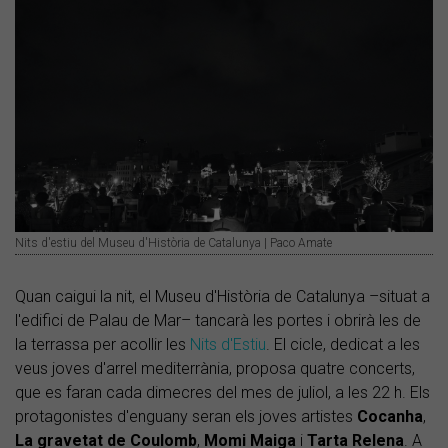
Nits d'estiu del Museu d'Història de Catalunya | Paco Amate
Quan caigui la nit, el Museu d'Història de Catalunya –situat a
l'edifici de Palau de Mar– tancarà les portes i obrirà les de
la terrassa per acollir les
Nits d'Estiu
. El cicle, dedicat a les
veus joves d'arrel mediterrània, proposa quatre concerts,
que es faran cada dimecres del mes de juliol, a les 22 h. Els
protagonistes d'enguany seran els joves artistes
Cocanha
,
La gravetat de
Coulomb
,
Momi Maiga
i
Tarta Relena
. A