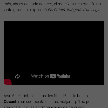
més, abans de cada concert, el mateix museu oferirà una
visita guiada a l'exposició
Els Català, fotògrafs d'un segle
.
Avui, 6 de juliol, inaugurarà les Nits d'Estiu la banda
Cocanha
, un duo occità que farà viatjar al públic per unes
sonoritats úniques acompanyades de percussió