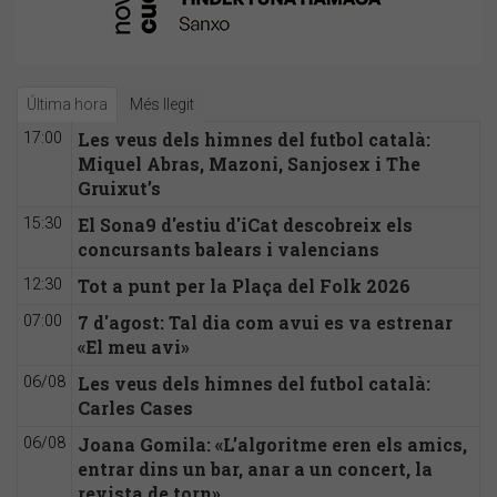
Última hora
Més llegit
Les veus dels himnes del futbol català:
17:00
Miquel Abras, Mazoni, Sanjosex i The
Gruixut’s
El Sona9 d'estiu d'iCat descobreix els
15:30
concursants balears i valencians
Tot a punt per la Plaça del Folk 2026
12:30
7 d'agost: Tal dia com avui es va estrenar
07:00
«El meu avi»
Les veus dels himnes del futbol català:
06/08
Carles Cases
Joana Gomila: «L’algoritme eren els amics,
06/08
entrar dins un bar, anar a un concert, la
revista de torn»