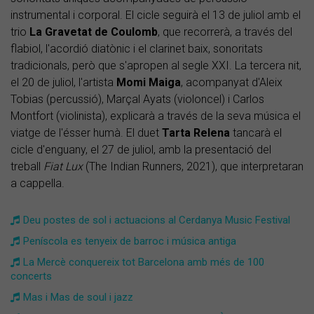
instrumental i corporal. El cicle seguirà el 13 de juliol amb el
trio
La Gravetat de Coulomb
, que recorrerà, a través del
flabiol, l'acordió diatònic i el clarinet baix, sonoritats
tradicionals, però que s'apropen al segle XXI. La tercera nit,
el 20 de juliol, l'artista
Momi Maiga
, acompanyat d'Aleix
Tobias (percussió), Marçal Ayats (violoncel) i Carlos
Montfort (violinista), explicarà a través de la seva música el
viatge de l'ésser humà. El duet
Tarta Relena
tancarà el
cicle d'enguany, el 27 de juliol, amb la presentació del
treball
Fiat Lux
(The Indian Runners, 2021), que interpretaran
a cappella.
Deu postes de sol i actuacions al Cerdanya Music Festival
Peníscola es tenyeix de barroc i música antiga
La Mercè conquereix tot Barcelona amb més de 100
concerts
Mas i Mas de soul i jazz