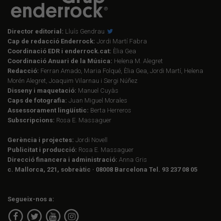
Director editorial:
Lluís Gendrau
Cap de redacció Enderrock:
Jordi Martí Fabra
Coordinació EDR i enderrock.cat:
Èlia Gea
Coordinació Anuari de la Música:
Helena M. Alegret
Redacció:
Ferran Amado, Maria Folqué, Èlia Gea, Jordi Martí, Helena
Morén Alegret, Joaquim Vilarnau i Sergi Núñez
Disseny i maquetació:
Manuel Cuyàs
Caps de fotografia:
Juan Miguel Morales
Assessorament lingüístic:
Berta Herreros
Subscripcions:
Rosa E. Massaguer
Gerència i projectes:
Jordi Novell
Publicitat i producció:
Rosa E. Massaguer
Direcció financera i administració:
Anna Gris
c. Mallorca, 221, sobreàtic · 08008 Barcelona Tel. 93 237 08 05
Segueix-nos a: