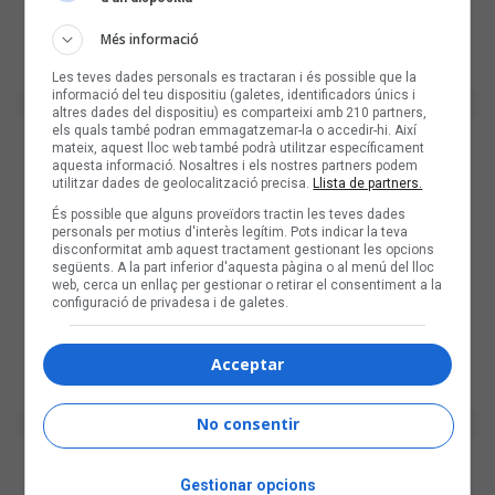
Més informació
Les teves dades personals es tractaran i és possible que la
informació del teu dispositiu (galetes, identificadors únics i
altres dades del dispositiu) es comparteixi amb 210 partners,
els quals també podran emmagatzemar-la o accedir-hi. Així
mateix, aquest lloc web també podrà utilitzar específicament
aquesta informació. Nosaltres i els nostres partners podem
utilitzar dades de geolocalització precisa.
Llista de partners.
És possible que alguns proveïdors tractin les teves dades
personals per motius d'interès legítim. Pots indicar la teva
disconformitat amb aquest tractament gestionant les opcions
següents. A la part inferior d'aquesta pàgina o al menú del lloc
web, cerca un enllaç per gestionar o retirar el consentiment a la
configuració de privadesa i de galetes.
Acceptar
No consentir
Gestionar opcions