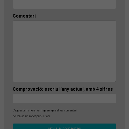
Comentari
Comprovació: escriu l'any actual, amb 4 xifres
D'aquesta manera, verifiquem que el teu comentari
no l'envia un robot publicitari.