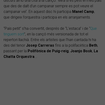
discurs amb una cita a la cançó: ‘Mira si és petit el meu país
que des de dalt d’un campanar sempre es pot veure el
campanar veí’. En aquest disc hi participa
Manel Camp
,
que dirigeix l’orquestra i participa en els arranjaments.
“País petit” s’ha convertit, després de “L’estaca” i de “
Que
tinguem sort
”, en la cançó més versionada de tot el
repertori llachià. Entre els artistes que l’han cantada hi ha
des del tenor
Josep Carreras
fins a la polifacètica
Beth
,
passant per la
Polifònica de Puig-reig
,
Joanjo Bosk
,
La
Chatta Orquestra
...