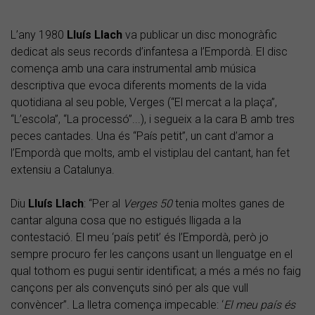
L’any 1980
Lluís Llach
va publicar un disc monogràfic
dedicat als seus records d’infantesa a l’Empordà. El disc
comença amb una cara instrumental amb música
descriptiva que evoca diferents moments de la vida
quotidiana al seu poble, Verges (“El mercat a la plaça”,
“L’escola”, “La processó”...), i segueix a la cara B amb tres
peces cantades. Una és “País petit”, un cant d’amor a
l’Empordà que molts, amb el vistiplau del cantant, han fet
extensiu a Catalunya.
Diu
Lluís Llach
: “Per al
Verges 50
tenia moltes ganes de
cantar alguna cosa que no estigués lligada a la
contestació. El meu ‘país petit’ és l’Empordà, però jo
sempre procuro fer les cançons usant un llenguatge en el
qual tothom es pugui sentir identificat; a més a més no faig
cançons per als convençuts sinó per als que vull
convèncer”. La lletra comença impecable: ‘
El meu país és