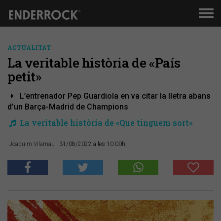
Men
de
nav
ACTUALITAT
La veritable història de «País
petit»
L’entrenador Pep Guardiola en va citar la lletra abans
d’un Barça-Madrid de Champions
La veritable història de «Que tinguem sort»
Joaquim Vilarnau
| 31/08/2022 a les 10:00h