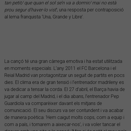
tan petit/ que quan el sol se’n va a dormir/ mai no està
prou segur d’haver-lo vist
’; una resposta per contraposició
al lema franquista ‘Una, Grande y Libre’.
La cançó té una gran càrrega emotiva i ha estat utilitzada
en moments especials. L’any 2011 el FC Barcelona i el
Reial Madrid van protagonitzar un seguit de partits en pocs
dies. El clima era de gran tensió i l’entrenador madrileny es
va dedicar a tensar la corda. El 27 d’abril, el Barça havia de
jugar al camp del Madrid, i el dia abans, l’entrenador Pep
Guardiola va comparèixer davant els mitjans de
comunicació. El seu discurs va ser contundent i va acabar
de manera poètica: ‘Hem caigut molts cops, com a equip i
com a país, i tornarem a aixecar-nos’, i va voler tancar el