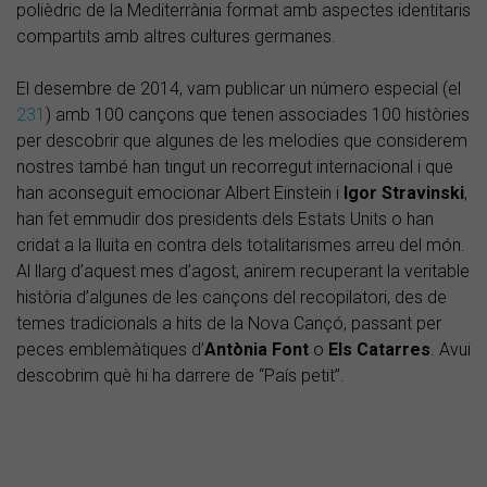
polièdric de la Mediterrània format amb aspectes identitaris
compartits amb altres cultures germanes.
El desembre de 2014, vam publicar un número especial (el
231
) amb 100 cançons que tenen associades 100 històries
per descobrir que algunes de les melodies que considerem
nostres també han tingut un recorregut internacional i que
han aconseguit emocionar Albert Einstein i
Igor Stravinski
,
han fet emmudir dos presidents dels Estats Units o han
cridat a la lluita en contra dels totalitarismes arreu del món.
Al llarg d’aquest mes d’agost, anirem recuperant la veritable
història d’algunes de les cançons del recopilatori, des de
temes tradicionals a hits de la Nova Cançó, passant per
peces emblemàtiques d’
Antònia
Font
o
Els Catarres
. Avui
descobrim què hi ha darrere de “País petit”.