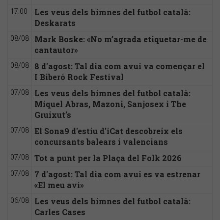
Les veus dels himnes del futbol català:
17:00
Deskarats
Mark Boske: «No m’agrada etiquetar-me de
08/08
cantautor»
8 d'agost: Tal dia com avui va començar el
08/08
I Biberó Rock Festival
Les veus dels himnes del futbol català:
07/08
Miquel Abras, Mazoni, Sanjosex i The
Gruixut’s
El Sona9 d'estiu d'iCat descobreix els
07/08
concursants balears i valencians
Tot a punt per la Plaça del Folk 2026
07/08
7 d'agost: Tal dia com avui es va estrenar
07/08
«El meu avi»
Les veus dels himnes del futbol català:
06/08
Carles Cases