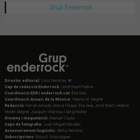
Grup Enderrock
Director editorial:
Lluís Gendrau
Cap de redacció Enderrock:
Jordi Martí Fabra
Coordinació EDR i enderrock.cat:
Èlia Gea
Coordinació Anuari de la Música:
Helena M. Alegret
Redacció:
Ferran Amado, Maria Folqué, Èlia Gea, Jordi Martí, Helena
Morén Alegret, Joaquim Vilarnau i Sergi Núñez
Disseny i maquetació:
Manuel Cuyàs
Caps de fotografia:
Juan Miguel Morales
Assessorament lingüístic:
Berta Herreros
Subscripcions:
Rosa E. Massaguer