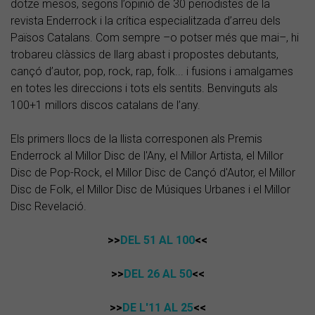
dotze mesos, segons l’opinió de 30 periodistes de la
revista Enderrock i la crítica especialitzada d’arreu dels
Països Catalans. Com sempre –o potser més que mai–, hi
trobareu clàssics de llarg abast i propostes debutants,
cançó d’autor, pop, rock, rap, folk... i fusions i amalgames
en totes les direccions i tots els sentits. Benvinguts als
100+1 millors discos catalans de l’any.
Els primers llocs de la llista corresponen als Premis
Enderrock al Millor Disc de l'Any, el Millor Artista, el Millor
Disc de Pop-Rock, el Millor Disc de Cançó d'Autor, el Millor
Disc de Folk, el Millor Disc de Músiques Urbanes i el Millor
Disc Revelació.
>>
DEL 51 AL 100
<<
>>
DEL 26 AL 50
<<
>>
DE L'11 AL 25
<<