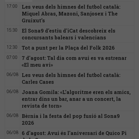
Les veus dels himnes del futbol català:
17:00
Miquel Abras, Mazoni, Sanjosex i The
Gruixut’s
El Sona9 d'estiu d'iCat descobreix els
15:30
concursants balears i valencians
Tot a punt per la Plaça del Folk 2026
12:30
7 d'agost: Tal dia com avui es va estrenar
07:00
«El meu avi»
Les veus dels himnes del futbol català:
06/08
Carles Cases
Joana Gomila: «L’algoritme eren els amics,
06/08
entrar dins un bar, anar a un concert, la
revista de torn»
Bèrnia i la festa del pop fusió al Sona9
06/08
2026
6 d'agost: Avui és l'aniversari de Quico Pi
06/08