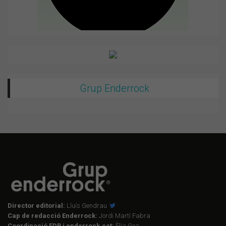
Grup Enderrock
Director editorial:
Lluís Gendrau
Cap de redacció Enderrock:
Jordi Martí Fabra
Coordinació EDR i enderrock.cat:
Èlia Gea