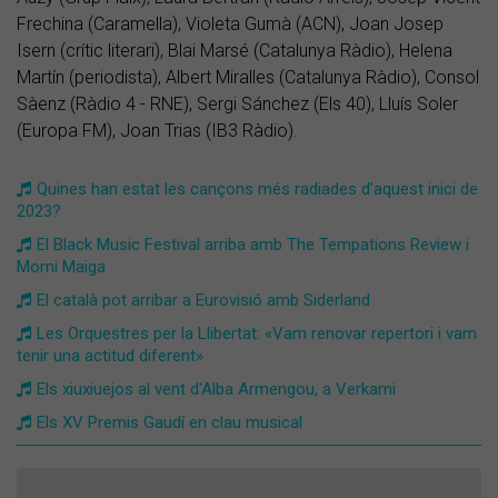
Frechina (Caramella), Violeta Gumà (ACN), Joan Josep
Isern (crític literari), Blai Marsé (Catalunya Ràdio), Helena
Martín (periodista), Albert Miralles (Catalunya Ràdio), Consol
Sàenz (Ràdio 4 - RNE), Sergi Sánchez (Els 40), Lluís Soler
(Europa FM), Joan Trias (IB3 Ràdio).
Quines han estat les cançons més radiades d'aquest inici de
2023?
El Black Music Festival arriba amb The Tempations Review i
Momi Maiga
El català pot arribar a Eurovisió amb Siderland
Les Orquestres per la Llibertat: «Vam renovar repertori i vam
tenir una actitud diferent»
Els xiuxiuejos al vent d'Alba Armengou, a Verkami
Els XV Premis Gaudí en clau musical