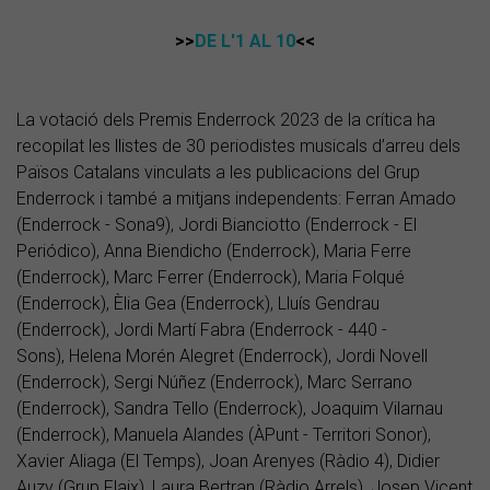
>>
DE L'1 AL 10
<<
La votació dels Premis Enderrock 2023 de la crítica ha
recopilat les llistes de 30 periodistes musicals d’arreu dels
Països Catalans vinculats a les publicacions del Grup
Enderrock i també a mitjans independents: Ferran Amado
(Enderrock - Sona9), Jordi Bianciotto (Enderrock - El
Periódico), Anna Biendicho (Enderrock), Maria Ferre
(Enderrock), Marc Ferrer (Enderrock), Maria Folqué
(Enderrock), Èlia Gea (Enderrock), Lluís Gendrau
(Enderrock), Jordi Martí Fabra (Enderrock - 440 -
Sons), Helena Morén Alegret (Enderrock), Jordi Novell
(Enderrock), Sergi Núñez (Enderrock), Marc Serrano
(Enderrock), Sandra Tello (Enderrock), Joaquim Vilarnau
(Enderrock), Manuela Alandes (ÀPunt - Territori Sonor),
Xavier Aliaga (El Temps), Joan Arenyes (Ràdio 4), Didier
Auzy (Grup Flaix), Laura Bertran (Ràdio Arrels), Josep Vicent