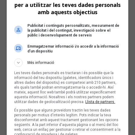
per a utilitzar les teves dades personals
amb aquests objectius
Publicitat i continguts personalitzats, mesurament de
la publicitat i del contingut, investigació sobre el
públic i desenvolupament de serveis
Emmagatzemar informació i/o accedir a la informació
d’un dispositiu
Més informació
Les teves dades personals es tractaran i és possible que la
informació del teu dispositiu (galetes, identificadors únics i
altres dades del dispositiu) es comparteixi amb 210 partners,
els quals també podran emmagatzemar-la o accedir-hi. Així
mateix, aquest lloc web també podrà utilitzar específicament
aquesta informació. Nosaltres i els nostres partners podem
utilitzar dades de geolocalització precisa.
Llista de partners.
És possible que alguns proveïdors tractin les teves dades
personals per motius d'interès legítim. Pots indicar la teva
disconformitat amb aquest tractament gestionant les opcions
següents. A la part inferior d'aquesta pàgina o al menú del lloc
web, cerca un enllaç per gestionar o retirar el consentiment a la
configuració de privadesa i de galetes.