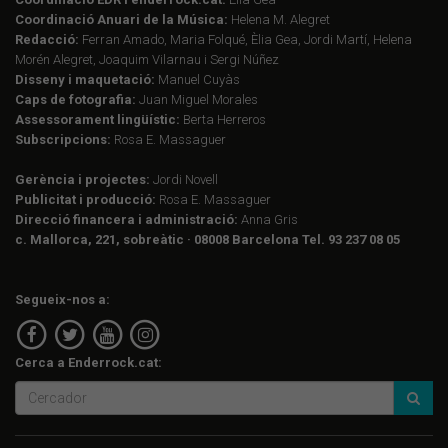
Coordinació Anuari de la Música:
Helena M. Alegret
Redacció:
Ferran Amado, Maria Folqué, Èlia Gea, Jordi Martí, Helena
Morén Alegret, Joaquim Vilarnau i Sergi Núñez
Disseny i maquetació:
Manuel Cuyàs
Caps de fotografia:
Juan Miguel Morales
Assessorament lingüístic:
Berta Herreros
Subscripcions:
Rosa E. Massaguer
Gerència i projectes:
Jordi Novell
Publicitat i producció:
Rosa E. Massaguer
Direcció financera i administració:
Anna Gris
c. Mallorca, 221, sobreàtic · 08008 Barcelona Tel. 93 237 08 05
Segueix-nos a:
Cerca a Enderrock.cat: