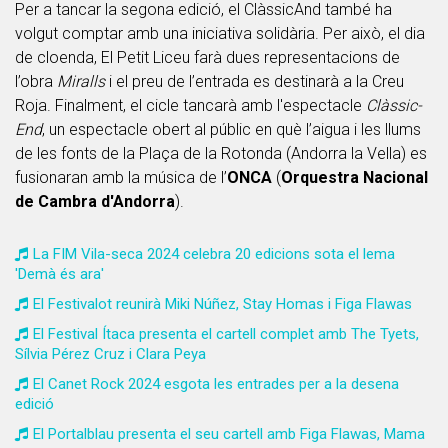
Per a tancar la segona edició, el ClàssicAnd també ha
volgut comptar amb una iniciativa solidària. Per això, el dia
de cloenda, El Petit Liceu farà dues representacions de
l’obra
Miralls
i el preu de l’entrada es destinarà a la Creu
Roja. Finalment, el cicle tancarà amb l'espectacle
Clàssic-
End
, un espectacle obert al públic en què l’aigua i les llums
de les fonts de la Plaça de la Rotonda (Andorra la Vella) es
fusionaran amb la música de l’
ONCA
(
Orquestra Nacional
de Cambra d'Andorra
).
La FIM Vila-seca 2024 celebra 20 edicions sota el lema
'Demà és ara'
El Festivalot reunirà Miki Núñez, Stay Homas i Figa Flawas
El Festival Ítaca presenta el cartell complet amb The Tyets,
Sílvia Pérez Cruz i Clara Peya
El Canet Rock 2024 esgota les entrades per a la desena
edició
El Portalblau presenta el seu cartell amb Figa Flawas, Mama