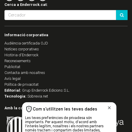
Cerca a Enderrock.cat:
Informació corporativa
Audiència certificada OJD
Notícies corporatives
Història d'Enderrock
Reconeixements
Publicitat
Contacta amb nosaltres
Avís legal
Política de privacitat
Editorial:
Grup Enderrock Edicions S.L.
Tecnologia:
Sobrevia.net
Amb la col·laboració de: