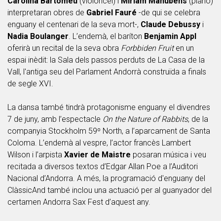
Carolina Bartomeu
(violoncel) i
Míriam Manubens
(piano)
interpretaran obres de
Gabriel Fauré
-de qui se celebra
enguany el centenari de la seva mort-,
Claude Debussy
i
Nadia Boulanger
. L’endemà, el baríton
Benjamin Appl
oferirà un recital de la seva obra
Forbbiden Fruit
en un
espai inèdit: la Sala dels passos perduts de La Casa de la
Vall, l'antiga seu del Parlament Andorrà construïda a finals
de segle XVI.
La dansa també tindrà protagonisme enguany el divendres
7 de juny, amb l’espectacle
On the Nature of Rabbits
, de la
companyia Stockholm 59º North, a l’aparcament de Santa
Coloma. L’endemà al vespre, l’actor francès Lambert
Wilson i l’arpista
Xavier de Maistre
posaran música i veu
recitada a diversos textos d’Edgar Allan Poe a l’Auditori
Nacional d’Andorra. A més, la programació d'enguany del
ClàssicAnd també inclou una actuació per al guanyador del
certamen Andorra Sax Fest d’aquest any.