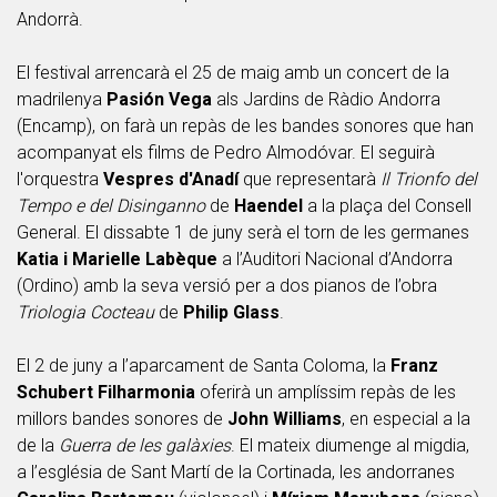
Andorrà.
El festival arrencarà el 25 de maig amb un concert de la
madrilenya
Pasión Vega
als Jardins de Ràdio Andorra
(Encamp), on farà un repàs de les bandes sonores que han
acompanyat els films de Pedro Almodóvar. El seguirà
l'orquestra
Vespres d'Anadí
que representarà
Il Trionfo del
Tempo e del Disinganno
de
Haendel
a la plaça del Consell
General. El dissabte 1 de juny serà el torn de les germanes
Katia i Marielle Labèque
a l’Auditori Nacional d’Andorra
(Ordino) amb la seva versió per a dos pianos de l’obra
Triologia Cocteau
de
Philip
Glass
.
El 2 de juny a l’aparcament de Santa Coloma, la
Franz
Schubert Filharmonia
oferirà un amplíssim repàs de les
millors bandes sonores de
John
Williams
, en especial a la
de la
Guerra de les galàxies
. El mateix diumenge al migdia,
a l’església de Sant Martí de la Cortinada, les andorranes