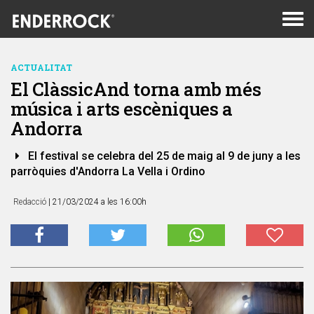
Men
de
nav
ACTUALITAT
El ClàssicAnd torna amb més
música i arts escèniques a
Andorra
El festival se celebra del 25 de maig al 9 de juny a les
parròquies d'Andorra La Vella i Ordino
Redacció
| 21/03/2024 a les 16:00h