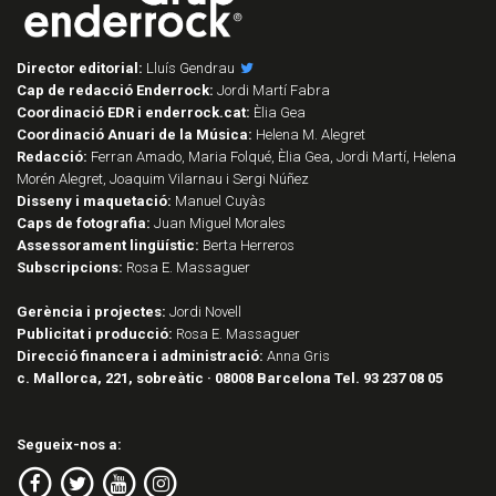
Director editorial:
Lluís Gendrau
Cap de redacció Enderrock:
Jordi Martí Fabra
Coordinació EDR i enderrock.cat:
Èlia Gea
Coordinació Anuari de la Música:
Helena M. Alegret
Redacció:
Ferran Amado, Maria Folqué, Èlia Gea, Jordi Martí, Helena
Morén Alegret, Joaquim Vilarnau i Sergi Núñez
Disseny i maquetació:
Manuel Cuyàs
Caps de fotografia:
Juan Miguel Morales
Assessorament lingüístic:
Berta Herreros
Subscripcions:
Rosa E. Massaguer
Gerència i projectes:
Jordi Novell
Publicitat i producció:
Rosa E. Massaguer
Direcció financera i administració:
Anna Gris
c. Mallorca, 221, sobreàtic · 08008 Barcelona Tel. 93 237 08 05
Segueix-nos a: