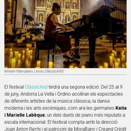
Míriam Manubens | Arxiu ClàssicAND
El festival
ClàssicAnd
tindrà una segona edició. Del 25 al 9
de juny, Andorra La Vella i Ordino acolliran els espectacles
de diferents artistes de la música clàssica, la dansa
moderna i les arts escèniques, com ara les germanes
Katia
i Marielle Labèque
, un dels duets de piano més reputats a
escala internacional. El festival compta amb la direcció
Joan Anton Rechi i el patrocini de MoraBanc i Creand Crèdit