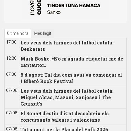
Última hora
Més llegit
Les veus dels himnes del futbol català:
17:00
Deskarats
Mark Boske: «No m’agrada etiquetar-me de
12:30
cantautor»
8 d'agost: Tal dia com avui va començar el
07:00
I Biberó Rock Festival
Les veus dels himnes del futbol català:
07/08
Miquel Abras, Mazoni, Sanjosex i The
Gruixut’s
El Sona9 d'estiu d'iCat descobreix els
07/08
concursants balears i valencians
Tot a punt per la Plaça del Folk 2026
07/08