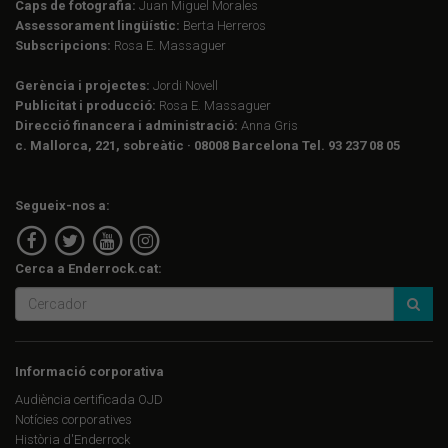
Caps de fotografia:
Juan Miguel Morales
Assessorament lingüístic:
Berta Herreros
Subscripcions:
Rosa E. Massaguer
Gerència i projectes:
Jordi Novell
Publicitat i producció:
Rosa E. Massaguer
Direcció financera i administració:
Anna Gris
c. Mallorca, 221, sobreàtic · 08008 Barcelona Tel. 93 237 08 05
Segueix-nos a:
Cerca a Enderrock.cat:
Informació corporativa
Audiència certificada OJD
Notícies corporatives
Història d'Enderrock