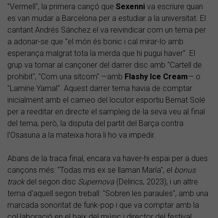
"Vermell", la primera cançó que
Sexenni
va escriure quan
es van mudar a Barcelona per a estudiar a la universitat. El
cantant Andrés Sánchez el va reivindicar com un tema per
a adonar-se que "el món és bonic i cal mirar-lo amb
esperança malgrat tota la merda que hi pugui haver". El
grup va tornar al cançoner del darrer disc amb "Cartell de
prohibit", "Com una sitcom" —amb
Flashy Ice Cream
— o
"Lamine Yamal". Aquest darrer tema havia de comptar
inicialment amb el cameo del locutor esportiu Bernat Solé
per a reeditar en directe el sampleig de la seva veu al final
del tema, però, la disputa del partit del Barça contra
l'Osasuna a la mateixa hora li ho va impedir.
Abans de la traca final, encara va haver-hi espai per a dues
cançons més: "Todas mis ex se llaman María", el
bonus
track
del segon disc
Supernova
(Delirics, 2023), i un altre
tema d'aquell segon treball: "Sobren les paraules", amb una
marcada sonoritat de funk-pop i que va comptar amb la
col·laboració en el baix del músic i director del festival