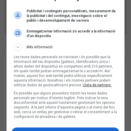
no l'envia un robot publicitari.
Publicitat i continguts personalitzats, mesurament de
la publicitat i del contingut, investigació sobre el
públic i desenvolupament de serveis
Emmagatzemar informació i/o accedir a la informació
d’un dispositiu
Més informació
Les teves dades personals es tractaran i és possible que la
informació del teu dispositiu (galetes, identificadors únics i
altres dades del dispositiu) es comparteixi amb 210 partners,
els quals també podran emmagatzemar-la o accedir-hi. Així
mateix, aquest lloc web també podrà utilitzar específicament
aquesta informació. Nosaltres i els nostres partners podem
utilitzar dades de geolocalització precisa.
Llista de partners.
És possible que alguns proveïdors tractin les teves dades
personals per motius d'interès legítim. Pots indicar la teva
disconformitat amb aquest tractament gestionant les opcions
següents. A la part inferior d'aquesta pàgina o al menú del lloc
web, cerca un enllaç per gestionar o retirar el consentiment a la
configuració de privadesa i de galetes.