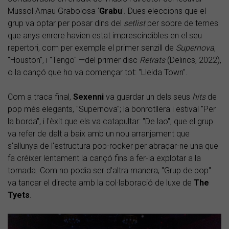
Mussol Arnau Grabolosa '
Grabu
'. Dues eleccions que el
grup va optar per posar dins del
setlist
per sobre de temes
que anys enrere havien estat imprescindibles en el seu
repertori, com per exemple el primer senzill de
Supernova
,
"Houston", i "Tengo" —del primer disc
Retrats
(Delirics, 2022),
o la cançó que ho va començar tot: "Lleida Town".
Com a traca final,
Sexenni
va guardar un dels seus
hits
de
pop més elegants, "Supernova"; la bonrotllera i estival "Per
la borda", i l'èxit que els va catapultar: "De lao", que el grup
va refer de dalt a baix amb un nou arranjament que
s'allunya de l'estructura pop-rocker per abraçar-ne una que
fa créixer lentament la cançó fins a fer-la explotar a la
tornada. Com no podia ser d'altra manera, "Grup de pop"
va tancar el directe amb la col·laboració de luxe de
The
Tyets
.