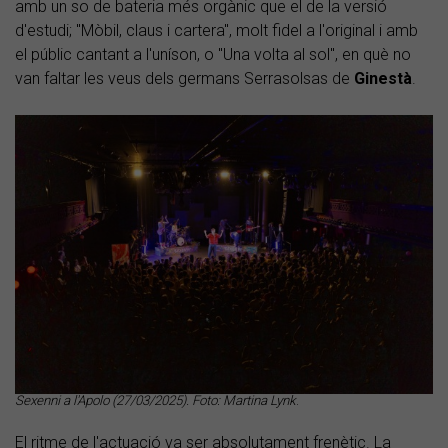
amb un so de bateria més orgànic que el de la versió
d'estudi; "Mòbil, claus i cartera", molt fidel a l'original i amb
el públic cantant a l'uníson, o "Una volta al sol", en què no
van faltar les veus dels germans Serrasolsas de
Ginestà
.
Sexenni a l'Apolo (27/03/2025). Foto: Martina Lynk
.
El ritme de l'actuació va ser absolutament frenètic. La