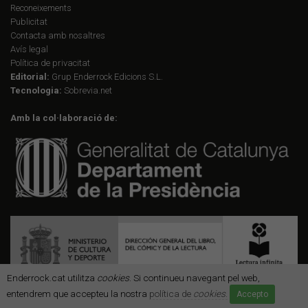
Reconeixements
Publicitat
Contacta amb nosaltres
Avís legal
Política de privacitat
Editorial:
Grup Enderrock Edicions S.L.
Tecnologia:
Sobrevia.net
Amb la col·laboració de:
Enderrock.cat utilitza
cookies
. Si continueu navegant pel web,
entendrem que accepteu la nostra
política de
cookies
.
Accepto