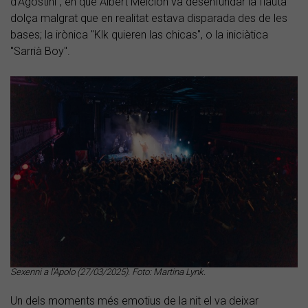
d'Agostini", en què Albert Melcion va desenfundar la flauta
dolça malgrat que en realitat estava disparada des de les
bases; la irònica "Klk quieren las chicas", o la iniciàtica
"Sarrià Boy".
Sexenni a l'Apolo (27/03/2025). Foto: Martina Lynk.
Un dels moments més emotius de la nit el va deixar