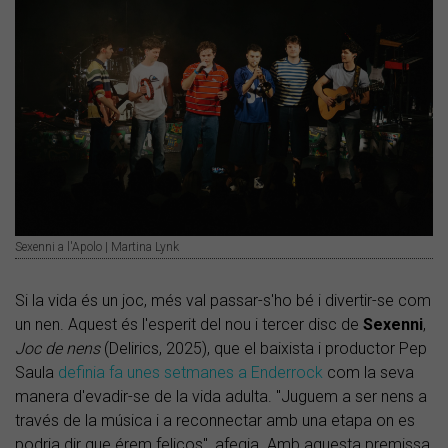
Sexenni a l'Apolo | Martina Lynk
Si la vida és un joc, més val passar-s'ho bé i divertir-se com
un nen. Aquest és l'esperit del nou i tercer disc de
Sexenni
,
Joc de nens
(Delirics, 2025), que el baixista i productor Pep
Saula
definia fa unes setmanes a Enderrock
com la seva
manera d'evadir-se de la vida adulta. "Juguem a ser nens a
través de la música i a reconnectar amb una etapa on es
podria dir que érem feliços", afegia. Amb aquesta premissa,