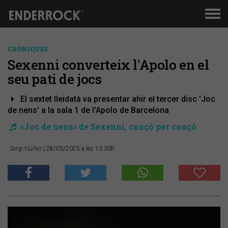
Men
de
nav
CRÒNIQUES
Sexenni converteix l'Apolo en el
seu pati de jocs
El sextet lleidatà va presentar ahir el tercer disc 'Joc
de nens' a la sala 1 de l'Apolo de Barcelona
«Joc de nens» de Sexenni, cançó per cançó
Sergi Núñez
| 28/03/2025 a les 13:30h