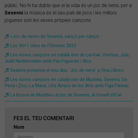
públic. No hi ha dubte que si la vida és un joc de nens, per a
Sexenni
la música és el seu pati de jocs i les millors
joguines són les seves pròpies cançons.
«Joc de nens» de Sexenni, cançó per cançó
Les 30+1 cites de l'Strenes 2025
Les noves cançons en català són de Lia Kali, Ven'nus, Juls,
Judit Neddermann amb Pau Figueras i Xicu
Sexenni presenta el nou disc 'Joc de nens' a Ona Llibres
Les noves cançons en català són de Mushka, Sexenni, Sa
Pena i Zoo, La Maria, i Els Amics de les Arts amb Figa Flawas
La bossa de Mushka i el joc de Sexenni, al Sona9 d'iCat
FES EL TEU COMENTARI
Nom