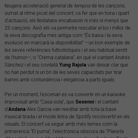
lleugera acceleració general de
tempos
de les cançons,
sumat al ritme picat del concert, va fer que en hora i quart
d'actuació, els lleidatans encabassin ni més ni menys que
25 cançons. Això els va permetre rescatar el bo i millor de
la seva discografia més antiga com "És baixa i la seva
evolució en marcarà la disponibilitat" —un bon exemple de
les seves referències futbolístiques i el seu habitual sentit
de l'humor—, o "Crema catalana", en què el cantant Andrés
Sánchez i el seu covilatà
Yung Rajola
van deixar clar que
no han perdut ni un bri de les seves capacitats per tirar
barres amb contundència i elegància a parts iguals.
Per un moment, l'escenari es va convertir en un karaoke
improvisat amb "Casa sola", que
Sexenni
i el cantant
d'
Andana
Alex Garcia van reeditar amb tota la base
musical tirada i el mode lletra de Spotify reconvertit en els
visuals. El concert va seguir amb més temes com la
primerenca "El puma", l'electrònica obscura de "Planeta