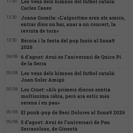
Les veus dels himnes del futbol català:
17:00
Carles Cases
Joana Gomila: «L’algoritme eren els amics,
12:30
entrar dins un bar, anar a un concert, la
revista de torn»
Bèrnia i la festa del pop fusió al Sona9
10:30
2026
6 d'agost: Avui és l'aniversari de Quico Pi
06/08
de la Serra
Les veus dels himnes del futbol català:
05/08
Joan Soler Amigó
Les Cruet: «Als primers discos sentia
05/08
moltíssima ràbia, però ara estic més
serena i en pau»
El punk-pop de Beni Dolores al Sona9 2026
05/08
5 d'agost: Avui és l'aniversari de Pau
05/08
Serrasolsas, de Ginestà