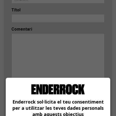
Títol
Comentari
Comprovació: escriu l'any actual, amb 4 xifres
Enderrock sol·licita el teu consentiment
per a utilitzar les teves dades personals
amb aquests objectius
D'aquesta manera, verifiquem que el teu comentari