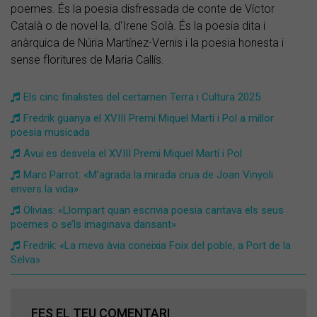
poemes. És la poesia disfressada de conte de Víctor
Català o de novel·la, d'Irene Solà. És la poesia dita i
anàrquica de Núria Martínez-Vernis i la poesia honesta i
sense floritures de Maria Callís.
Els cinc finalistes del certamen Terra i Cultura 2025
Fredrik guanya el XVIII Premi Miquel Martí i Pol a millor
poesia musicada
Avui es desvela el XVIII Premi Miquel Martí i Pol
Marc Parrot: «M'agrada la mirada crua de Joan Vinyoli
envers la vida»
Ölivias: «Llompart quan escrivia poesia cantava els seus
poemes o se’ls imaginava dansant»
Fredrik: «La meva àvia coneixia Foix del poble, a Port de la
Selva»
FES EL TEU COMENTARI