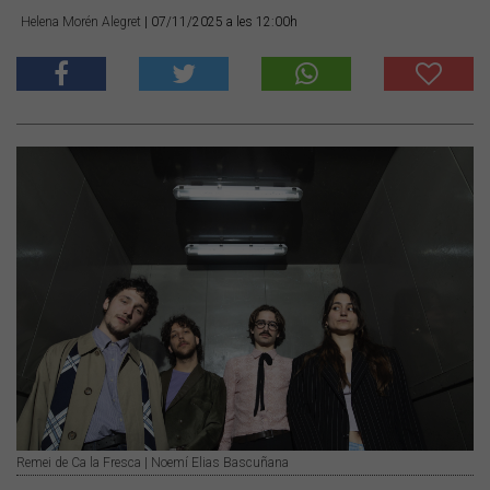
Helena Morén Alegret
| 07/11/2025 a les 12:00h
Remei de Ca la Fresca | Noemí Elias Bascuñana