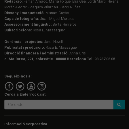
Redacció:
Ferran Amado, Maria Folqué, Èlia Gea, Jordi Martí, Helena
Morén Alegret, Joaquim Vilarnau i Sergi Núñez
Disseny i maquetació:
Manuel Cuyàs
Caps de fotografia:
Juan Miguel Morales
Assessorament lingüístic:
Berta Herreros
Subscripcions:
Rosa E. Massaguer
Gerència i projectes:
Jordi Novell
Publicitat i producció:
Rosa E. Massaguer
Direcció financera i administració:
Anna Gris
c. Mallorca, 221, sobreàtic · 08008 Barcelona Tel. 93 237 08 05
Segueix-nos a:
Cerca a Enderrock.cat:
Informació corporativa