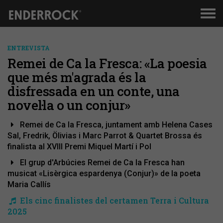
Men
de
nav
ENTREVISTA
Remei de Ca la Fresca: «La poesia
que més m'agrada és la
disfressada en un conte, una
novel·la o un conjur»
Remei de Ca la Fresca, juntament amb Helena Cases
Sal, Fredrik, Ölivias i Marc Parrot & Quartet Brossa és
finalista al XVIII Premi Miquel Martí i Pol
El grup d'Arbúcies Remei de Ca la Fresca han
musicat «Lisèrgica espardenya (Conjur)» de la poeta
Maria Callís
Els cinc finalistes del certamen Terra i Cultura
2025