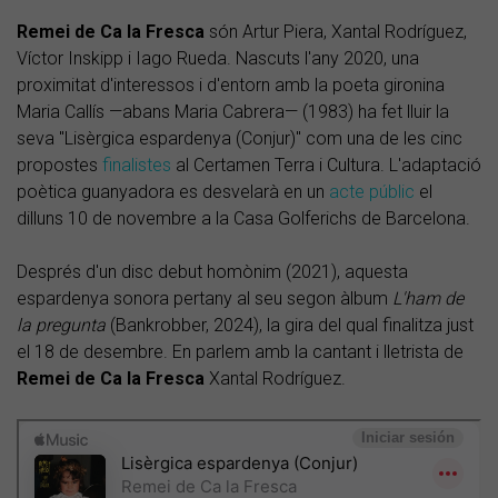
Remei de Ca la Fresca
són Artur Piera, Xantal Rodríguez,
Víctor Inskipp i Iago Rueda. Nascuts l'any 2020, una
proximitat d'interessos i d'entorn amb la poeta gironina
Maria Callís —abans Maria Cabrera— (1983) ha fet lluir la
seva "Lisèrgica espardenya (Conjur)" com una de les cinc
propostes
finalistes
al Certamen Terra i Cultura. L'adaptació
poètica guanyadora es desvelarà en un
acte públic
el
dilluns 10 de novembre a la Casa Golferichs de Barcelona.
Després d'un disc debut homònim (2021), aquesta
espardenya sonora pertany al seu segon àlbum
L'ham de
la pregunta
(Bankrobber, 2024), la gira del qual finalitza just
el 18 de desembre. En parlem amb la cantant i lletrista de
Remei de Ca la Fresca
Xantal Rodríguez.