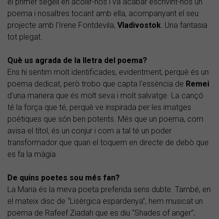
el primer segell en acollir-nos i va acabar escrivint-nos un
poema i nosaltres tocant amb ella, acompanyant el seu
projecte amb l'Irene Fontdevila,
Vladivostok
. Una fantasia
tot plegat.
Què us agrada de la lletra del poema?
Ens hi sentim molt identificades, evidentment, perquè és un
poema dedicat, però trobo que capta l'essència de
Remei
d'una manera que és molt seva i molt salvatge. La cançó
té la força que té, perquè ve inspirada per les imatges
poètiques que són ben potents. Més que un poema, com
avisa el títol, és un conjur i com a tal té un poder
transformador que quan el toquem en directe de debò que
es fa la màgia.
De quins poetes sou més fan?
La Maria és la meva poeta preferida sens dubte. També, en
el mateix disc de “Lisèrgica espardenya”, hem musicat un
poema de Rafeef Ziadah que es diu “Shades of anger”,