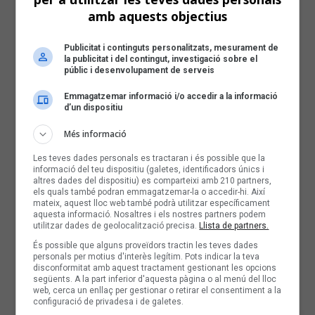
amb aquests objectius
Publicitat i continguts personalitzats, mesurament de
la publicitat i del contingut, investigació sobre el
públic i desenvolupament de serveis
Emmagatzemar informació i/o accedir a la informació
d’un dispositiu
Més informació
Les teves dades personals es tractaran i és possible que la
informació del teu dispositiu (galetes, identificadors únics i
altres dades del dispositiu) es comparteixi amb 210 partners,
els quals també podran emmagatzemar-la o accedir-hi. Així
mateix, aquest lloc web també podrà utilitzar específicament
aquesta informació. Nosaltres i els nostres partners podem
utilitzar dades de geolocalització precisa.
Llista de partners.
És possible que alguns proveïdors tractin les teves dades
personals per motius d'interès legítim. Pots indicar la teva
disconformitat amb aquest tractament gestionant les opcions
següents. A la part inferior d'aquesta pàgina o al menú del lloc
web, cerca un enllaç per gestionar o retirar el consentiment a la
configuració de privadesa i de galetes.