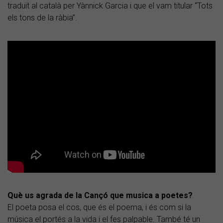
traduït al català per Yànnick Garcia i que el vam titular “Tots
els tons de la ràbia”.
Què us agrada de la Cançó que musica a poetes?
El poeta posa el cos, que és el poema, i és com si la
música el portés a la vida i el fes palpable. També té un