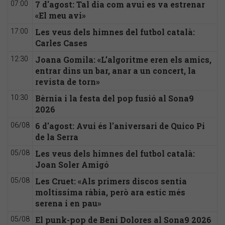
7 d'agost: Tal dia com avui es va estrenar
07:00
«El meu avi»
Les veus dels himnes del futbol català:
17:00
Carles Cases
Joana Gomila: «L’algoritme eren els amics,
12:30
entrar dins un bar, anar a un concert, la
revista de torn»
Bèrnia i la festa del pop fusió al Sona9
10:30
2026
6 d'agost: Avui és l'aniversari de Quico Pi
06/08
de la Serra
Les veus dels himnes del futbol català:
05/08
Joan Soler Amigó
Les Cruet: «Als primers discos sentia
05/08
moltíssima ràbia, però ara estic més
serena i en pau»
El punk-pop de Beni Dolores al Sona9 2026
05/08