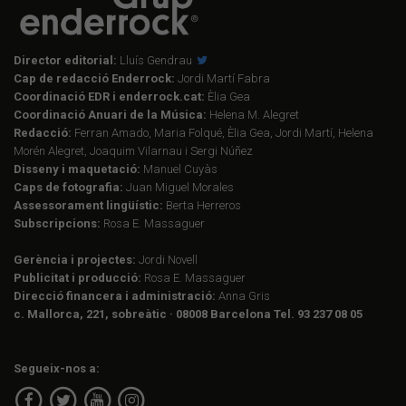
Director editorial:
Lluís Gendrau
Cap de redacció Enderrock:
Jordi Martí Fabra
Coordinació EDR i enderrock.cat:
Èlia Gea
Coordinació Anuari de la Música:
Helena M. Alegret
Redacció:
Ferran Amado, Maria Folqué, Èlia Gea, Jordi Martí, Helena
Morén Alegret, Joaquim Vilarnau i Sergi Núñez
Disseny i maquetació:
Manuel Cuyàs
Caps de fotografia:
Juan Miguel Morales
Assessorament lingüístic:
Berta Herreros
Subscripcions:
Rosa E. Massaguer
Gerència i projectes:
Jordi Novell
Publicitat i producció:
Rosa E. Massaguer
Direcció financera i administració:
Anna Gris
c. Mallorca, 221, sobreàtic · 08008 Barcelona Tel. 93 237 08 05
Segueix-nos a: