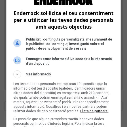
Enderrock sol·licita el teu consentiment
per a utilitzar les teves dades personals
amb aquests objectius
Comprovació: escriu l'any actual, amb 4 xifres
Publicitat i continguts personalitzats, mesurament de
la publicitat i del contingut, investigació sobre el
públic i desenvolupament de serveis
D'aquesta manera, verifiquem que el teu comentari
Emmagatzemar informació i/o accedir a la informació
no l'envia un robot publicitari.
d’un dispositiu
Més informació
Les teves dades personals es tractaran i és possible que la
informació del teu dispositiu (galetes, identificadors únics i
altres dades del dispositiu) es comparteixi amb 210 partners,
els quals també podran emmagatzemar-la o accedir-hi. Així
mateix, aquest lloc web també podrà utilitzar específicament
aquesta informació. Nosaltres i els nostres partners podem
utilitzar dades de geolocalització precisa.
Llista de partners.
És possible que alguns proveïdors tractin les teves dades
personals per motius d'interès legítim. Pots indicar la teva