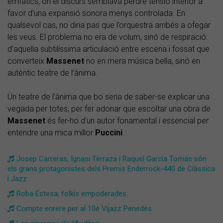
emfàtics, on el discurs semblava perdre tensió interior a
favor d’una expansió sonora menys controlada. En
qualsevol cas, no diria pas que l’orquestra arribés a ofegar
les veus. El problema no era de volum, sinó de respiració:
d’aquella subtilíssima articulació entre escena i fossat que
converteix
Massenet
no en mera música bella, sinó en
autèntic teatre de l’ànima.
Un teatre de l'ànima que bo seria de saber-se explicar una
vegada per totes, per fer adonar que escoltar una obra de
Massenet
és fer-ho d'un autor fonamental i essencial per
entendre una mica millor
Puccini
.
Josep Carreras, Ignasi Terraza i Raquel García Tomás són
els grans protagonistes dels Premis Enderrock-440 de Clàssica
i Jazz
Roba Estesa, folkis empoderades
Compte enrere per al 10è Vijazz Penedès