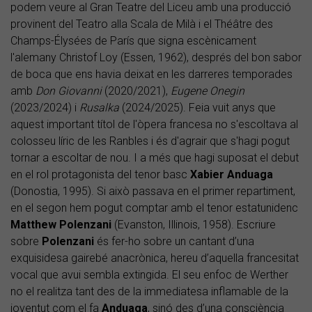
podem veure al Gran Teatre del Liceu amb una producció
provinent del Teatro alla Scala de Milà i el Théâtre des
Champs-Élysées de París que signa escènicament
l'alemany Christof Loy (Essen, 1962), després del bon sabor
de boca que ens havia deixat en les darreres temporades
amb
Don Giovanni
(2020/2021),
Eugene Onegin
(2023/2024) i
Rusalka
(2024/2025). Feia vuit anys que
aquest important títol de l'òpera francesa no s'escoltava al
colosseu líric de les Ranbles i és d'agrair que s'hagi pogut
tornar a escoltar de nou. I a més que hagi suposat el debut
en el rol protagonista del tenor basc
Xabier Anduaga
(Donostia, 1995). Si això passava en el primer repartiment,
en el segon hem pogut comptar amb el tenor estatunidenc
Matthew Polenzani
(Evanston, Illinois, 1958). Escriure
sobre
Polenzani
és fer-ho sobre un cantant d’una
exquisidesa gairebé anacrònica, hereu d’aquella francesitat
vocal que avui sembla extingida. El seu enfoc de Werther
no el realitza tant des de la immediatesa inflamable de la
joventut com el fa
Anduaga
, sinó des d’una consciència