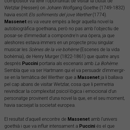
compositor va tenir l'oportunitat de visitar la ciutat de
Wetzlar (Hessen) on Johann Wolfgang Goethe (1749-1832)
havia escrit
Els sofriments del jove Werther
(1774).
Massenet
es va veure empès a llegir aquella novel·la
autobiogràfica goethiana, però no pas amb l'objectiu de
posar-se d'immediat a compondre'n una òpera, ja que
aleshores estava immers en un projecte prou singular:
musicar les
Scènes de la vie bohème
(Escenes de la vida
bohèmia), de Henry Murger (1822-1861) que quatre anys
després
Puccini
portaria als escenaris amb
La Bohème
.
Sembla que va ser Hartmann qui el va persuadir d'immergir-
se en la temàtica del Werther que a
Massenet
ja li ballava
pel cap abans de visitar Wetzlar, cosa que li permetria
reivindicar la complexitat psicol·lògica i emocional d'un
personatge provinent d'una novel·la que, en el seu moment,
havia sacsejat la societat europea.
El resultat d'aquell encontre de
Massenet
amb l'univers
goethià i que va influir intensament a
Puccini
és el que