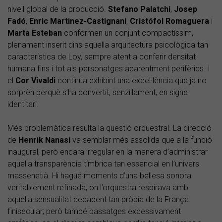
nivell global de la producció.
Stefano Palatchi
,
Josep
Fadó
,
Enric Martinez-Castignani
,
Cristófol Romaguera
i
Marta Esteban
conformen un conjunt compactíssim,
plenament inserit dins aquella arquitectura psicològica tan
característica de Loy, sempre atent a conferir densitat
humana fins i tot als personatges aparentment perifèrics. I
el
Cor Vivaldi
continua exhibint una excel·lència que ja no
sorprèn perquè s’ha convertit, senzillament, en signe
identitari.
Més problemàtica resulta la qüestió orquestral. La direcció
de
Henrik Nanasi
va semblar més assolida que a la funció
inaugural, però encara irregular en la manera d’administrar
aquella transparència tímbrica tan essencial en l’univers
massenetià. Hi hagué moments d’una bellesa sonora
veritablement refinada, on l’orquestra respirava amb
aquella sensualitat decadent tan pròpia de la França
finisecular; però també passatges excessivament