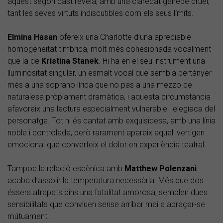
aquest segon cast revela, amb una claredat gairebé cruel,
tant les seves virtuts indiscutibles com els seus límits.
Elmina Hasan
ofereix una Charlotte d’una apreciable
homogeneïtat tímbrica, molt més cohesionada vocalment
que la de
Kristina Stanek
. Hi ha en el seu instrument una
lluminositat singular, un esmalt vocal que sembla pertànyer
més a una soprano lírica que no pas a una mezzo de
naturalesa pròpiament dramàtica, i aquesta circumstància
afavoreix una lectura especialment vulnerable i elegíaca del
personatge. Tot hi és cantat amb exquisidesa, amb una línia
noble i controlada, però rarament apareix aquell vertigen
emocional que converteix el dolor en experiència teatral.
Tampoc la relació escènica amb
Matthew Polenzani
acaba d’assolir la temperatura necessària. Més que dos
éssers atrapats dins una fatalitat amorosa, semblen dues
sensibilitats que conviuen sense arribar mai a abraçar-se
mútuament.