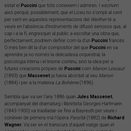
estat el
Puccini
que tots coneixem i admiren. I escrivim
això perquè, possiblement, que el Liceu no s'ompli al cent
per cent en aquestes representacions del
Werther
té a
veure en l'absència d'instruments de difusió seriosos que, al
cap i a la fi, engresquin al públic a escoltar una obra que,
perfectament, podríem definir com la d'un
Puccini
francès.
O més ben dit la d'un compositor del que
Puccini
en va
aprendre ja no només la delicadesa orquestral, la
psicologia íntima i el lirisme continu, sinó la idea per a
futures creacions pròpies de
Puccini
com
Manon Lescaut
(1893) que
Massenet
ja havia abordat al seu
Manon
(1884) i per a la mateixa
La Bohème
(1896).
Sembla que va ser l'any 1886 quan
Jules Massenet
,
acompanyat del dramaturg i llibretista Georges Hartmann
(1843-1900) va traslladar-se fins a Bayreuth per veure i
conèixer de primera mà l'òpera
Parsifa
l (1882) de
Richard
Wagner.
Va ser en el transcurs d'aquell viatge quan el