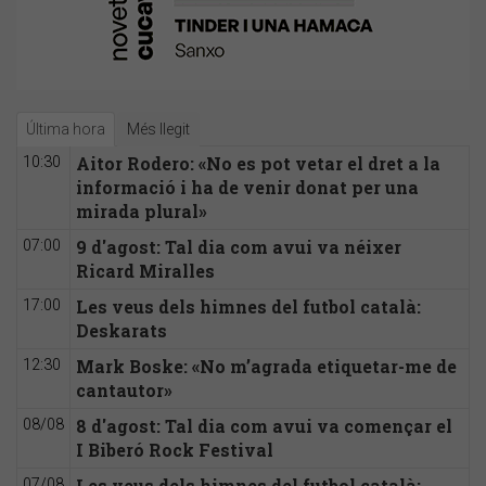
Última hora
Més llegit
Aitor Rodero: «No es pot vetar el dret a la
10:30
informació i ha de venir donat per una
mirada plural»
9 d'agost: Tal dia com avui va néixer
07:00
Ricard Miralles
Les veus dels himnes del futbol català:
17:00
Deskarats
Mark Boske: «No m’agrada etiquetar-me de
12:30
cantautor»
8 d'agost: Tal dia com avui va començar el
08/08
I Biberó Rock Festival
Les veus dels himnes del futbol català:
07/08