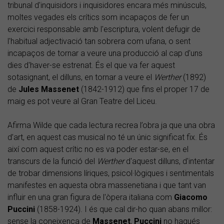
tribunal d'inquisidors i inquisidores encara més minúsculs,
moltes vegades els crítics som incapaços de fer un
exercici responsable amb l'escriptura, volent defugir de
l'habitual adjectivació tan sobrera com ufana, o sent
incapaços de tornar a veure una producció al cap d'uns
dies d'haver-se estrenat. És el que va fer aquest
sotasignant, el dilluns, en tornar a veure el
Werther
(1892)
de
Jules Massenet
(1842-1912) que fins el proper 17 de
maig es pot veure al Gran Teatre del Liceu.
Afirma Wilde que cada lectura recrea l’obra ja que una obra
d’art, en aquest cas musical no té un únic significat fix. És
així com aquest crític no es va poder estar-se, en el
transcurs de la funció del
Werther
d'aquest dilluns, d'intentar
de trobar dimensions líriques, psicol·lògiques i sentimentals
manifestes en aquesta obra massenetiana i que tant van
influir en una gran figura de l'òpera italiana com
Giacomo
Puccini
(1858-1924). I és que cal dir-ho quan abans millor:
sense la coneixença de
Massenet
,
Puccini
no hagués