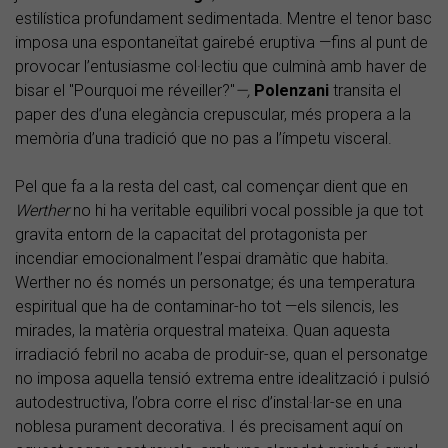
estilística profundament sedimentada. Mentre el tenor basc
imposa una espontaneïtat gairebé eruptiva —fins al punt de
provocar l’entusiasme col·lectiu que culminà amb haver de
bisar el "Pourquoi me réveiller?"
—,
Polenzani
transita el
paper des d’una elegància crepuscular, més propera a la
memòria d’una tradició que no pas a l’ímpetu visceral.
Pel que fa a la resta del cast, cal començar dient que en
Werther
no hi ha veritable equilibri vocal possible ja que tot
gravita entorn de la capacitat del protagonista per
incendiar emocionalment l’espai dramàtic que habita.
Werther no és només un personatge; és una temperatura
espiritual que ha de contaminar-ho tot —els silencis, les
mirades, la matèria orquestral mateixa. Quan aquesta
irradiació febril no acaba de produir-se, quan el personatge
no imposa aquella tensió extrema entre idealització i pulsió
autodestructiva, l’obra corre el risc d’instal·lar-se en una
noblesa purament decorativa. I és precisament aquí on