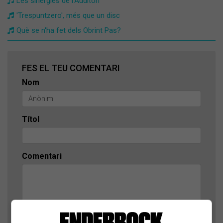
Les sinergies de l'Auditori
'Trespuntzero', més que un disc
Què se n'ha fet dels Obrint Pas?
FES EL TEU COMENTARI
Nom
Títol
Comentari