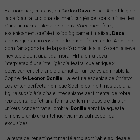
Extraordinari, en canvi, en
Carlos Daza
. El seu Albert fuig de
la caricatura funcional del marit burgès per construir-se des
d’una humanitat plena de relleus. Vocalment ferm,
escènicament creïble i psicològicament matisat,
Daza
aconsegueix una cosa poc freqüent: fer entendre Albert no
com l’antagonista de la passió romàntica, sinó com la seva
inevitable contrapartida moral. Hi ha en la seva
interpretació una intel·ligència teatral que enriqueix
decisivament el triangle dramàtic. També és admirable la
Sophie de
Leonor Bonilla
. La lectura escènica de Christof
Loy entén perfectament que Sophie és molt més que una
figura subsidiària dins el mecanisme sentimental de l’obra:
representa, de fet, una forma de llum impossible dins un
univers condemnat a l’ombra.
Bonilla
aprofita aquesta
dimensió amb una intel·ligència musical i escènica
exquisides.
La resta del repartiment manté amb admirable solidesa el