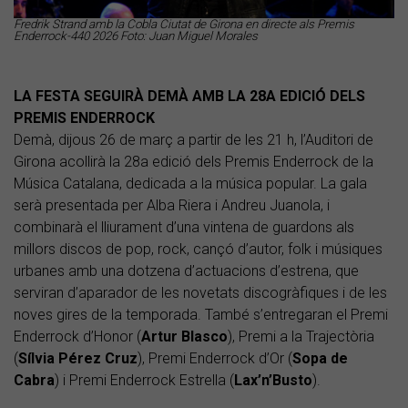
Fredrik Strand amb la Cobla Ciutat de Girona en directe als Premis
Enderrock-440 2026 Foto: Juan Miguel Morales
LA FESTA SEGUIRÀ DEMÀ AMB LA 28A EDICIÓ DELS
PREMIS ENDERROCK
Demà, dijous 26 de març a partir de les 21 h, l’Auditori de
Girona acollirà la 28a edició dels Premis Enderrock de la
Música Catalana, dedicada a la música popular. La gala
serà presentada per Alba Riera i Andreu Juanola, i
combinarà el lliurament d’una vintena de guardons als
millors discos de pop, rock, cançó d’autor, folk i músiques
urbanes amb una dotzena d’actuacions d’estrena, que
serviran d’aparador de les novetats discogràfiques i de les
noves gires de la temporada. També s’entregaran el Premi
Enderrock d’Honor (
Artur Blasco
), Premi a la Trajectòria
(
Sílvia Pérez Cruz
), Premi Enderrock d’Or (
Sopa de
Cabra
) i Premi Enderrock Estrella (
Lax’n’Busto
).