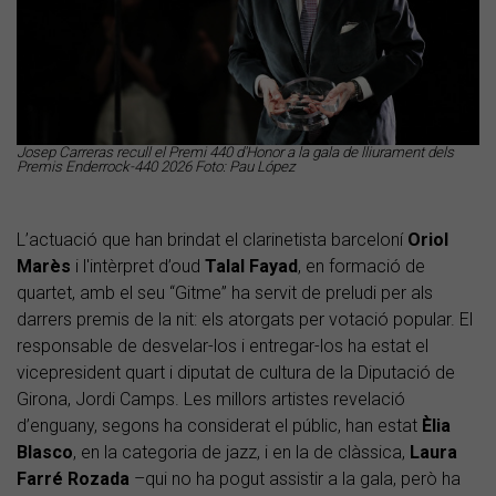
Josep Carreras recull el Premi 440 d'Honor a la gala de lliurament dels
Premis Enderrock-440 2026 Foto: Pau López
L’actuació que han brindat el clarinetista barceloní
Oriol
Marès
i l'intèrpret d’oud
Talal Fayad
, en formació de
quartet, amb el seu “Gitme” ha servit de preludi per als
darrers premis de la nit: els atorgats per votació popular. El
responsable de desvelar-los i entregar-los ha estat el
vicepresident quart i diputat de cultura de la Diputació de
Girona, Jordi Camps. Les millors artistes revelació
d’enguany, segons ha considerat el públic, han estat
Èlia
Blasco
, en la categoria de jazz, i en la de clàssica,
Laura
Farré Rozada
–qui no ha pogut assistir a la gala, però ha