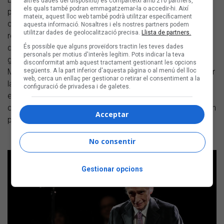
altres dades del dispositiu) es comparteixi amb 210 partners,
els quals també podran emmagatzemar-la o accedir-hi. Així
prestigiós tenor
Josep Carreras
, una de les veus
mateix, aquest lloc web també podrà utilitzar específicament
catalanes més destacades de la lírica internacional,
aquesta informació. Nosaltres i els nostres partners podem
utilitzar dades de geolocalització precisa.
Llista de partners.
reconegut tant per la seva excel·lència artística com per la
dimensió humana i el compromís social. Li ha lliurat el
És possible que alguns proveïdors tractin les teves dades
personals per motius d'interès legítim. Pots indicar la teva
guardó honorífic el cap de redacció de la revista, Jordi
disconformitat amb aquest tractament gestionant les opcions
Martí. “Al llarg de la meva carrera, he intentat sempre portar
següents. A la part inferior d'aquesta pàgina o al menú del lloc
web, cerca un enllaç per gestionar o retirar el consentiment a la
la música catalana arreu del món, i és un goig veure que
configuració de privadesa i de galetes.
està viva i que creix. I és per mi un honor formar part de la
cultura del nostre país”, ha expressat
Carreras
, davant d'un
Acceptar
públic emocionat que l'ha ovacionat dempeus.
No consentir
Gestionar opcions