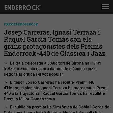
Men
de
nav
PREMIS ENDERROCK
Josep Carreras, Ignasi Terraza i
Raquel García Tomás són els
grans protagonistes dels Premis
Enderrock-440 de Clàssica i Jazz
La gala celebrada a L'Auditori de Girona ha lliurat
tretze premis als millors discos de clàssica i jazz
segons la crítica i el vot popular
El tenor Josep Carreras ha rebut el Premi 440
d'Honor, el pianista Ignasi Terraza ha merescut el Premi
440 a la Trajectòria i Raquel García Tomás ha recollit el
Premi a Millor Compositora
El públic ha premiat La Simfònica de Cobla i Corda de
Catalunya, Laura Farré Rozada, Elisabet Raspall i Èlia