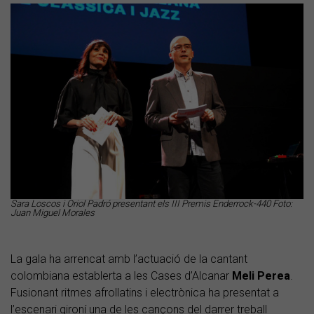
Sara Loscos i Oriol Padró presentant els III Premis Enderrock-440 Foto:
Juan Miguel Morales
La gala ha arrencat amb l’actuació de la cantant
colombiana establerta a les Cases d’Alcanar
Meli Perea
.
Fusionant ritmes afrollatins i electrònica ha presentat a
l’escenari gironí una de les cançons del darrer treball