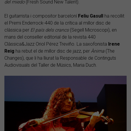
del miedo
(Fresh Sound New Talent).
El guitarrista i compositor barceloní
Feliu Gasull
ha recollit
el Premi Enderrock-440 de la crítica al millor disc de
clàssica per
El país dels crancs
(Segell Microscopi), en
mans del conseller editorial de la revista 440
Clàssica&Jazz Oriol Pérez Treviño. La saxofonista
Irene
Reig
ha rebut el de millor disc de jazz, per
Ànima
(The
Changes), que li ha lliurat la Responsable de Continguts
Audiovisuals del Taller de Músics, Maria Duch.