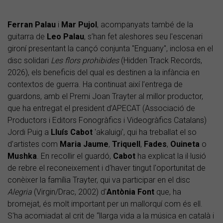
Ferran Palau
i
Mar Pujol
, acompanyats també de la
guitarra de
Leo Palau
, s’han fet aleshores seu l'escenari
gironí presentant la cançó conjunta "Enguany", inclosa en el
disc solidari
Les flors prohibides
(Hidden Track Records,
2026), els beneficis del qual es destinen a la infància en
contextos de guerra. Ha continuat així l’entrega de
guardons, amb el Premi Joan Trayter al millor productor,
que ha entregat el president d’APECAT (Associació de
Productors i Editors Fonogràfics i Videogràfics Catalans)
Jordi Puig a
Lluís Cabot
'akaluigi', qui ha treballat el so
d’artistes com
Maria Jaume
,
Triquell
,
Fades
,
Ouineta
o
Mushka
. En recollir el guardó,
Cabot
ha explicat la il·lusió
de rebre el reconeixement i d'haver tingut l'oportunitat de
conèixer la família Trayter, qui va participar en el disc
Alegria
(Virgin/Drac, 2002) d'
Antònia Font
que, ha
bromejat, és molt important per un mallorquí com és ell.
S'ha acomiadat al crit de “llarga vida a la música en català i