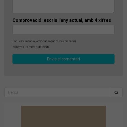
Comprovació: escriu l'any actual, amb 4 xifres
D'aquesta manera, verifiquem que el teu comentari
no l'envia un robot publicitari.