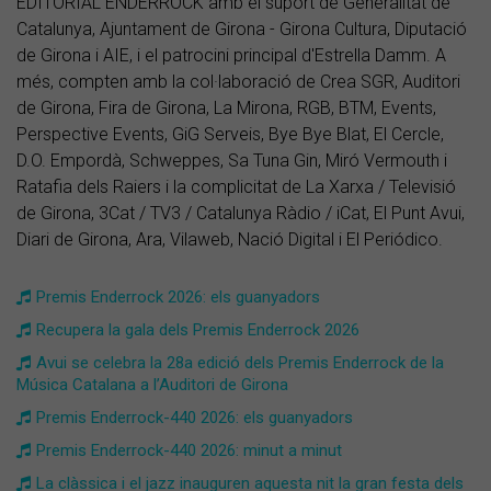
EDITORIAL ENDERROCK amb el suport de Generalitat de
Catalunya, Ajuntament de Girona - Girona Cultura, Diputació
de Girona i AIE, i el patrocini principal d'Estrella Damm. A
més, compten amb la col·laboració de Crea SGR, Auditori
de Girona, Fira de Girona, La Mirona, RGB, BTM, Events,
Perspective Events, GiG Serveis, Bye Bye Blat, El Cercle,
D.O. Empordà, Schweppes, Sa Tuna Gin, Miró Vermouth i
Ratafia dels Raiers i la complicitat de La Xarxa / Televisió
de Girona, 3Cat / TV3 / Catalunya Ràdio / iCat, El Punt Avui,
Diari de Girona, Ara, Vilaweb, Nació Digital i El Periódico.
Premis Enderrock 2026: els guanyadors
Recupera la gala dels Premis Enderrock 2026
Avui se celebra la 28a edició dels Premis Enderrock de la
Música Catalana a l’Auditori de Girona
Premis Enderrock-440 2026: els guanyadors
Premis Enderrock-440 2026: minut a minut
La clàssica i el jazz inauguren aquesta nit la gran festa dels