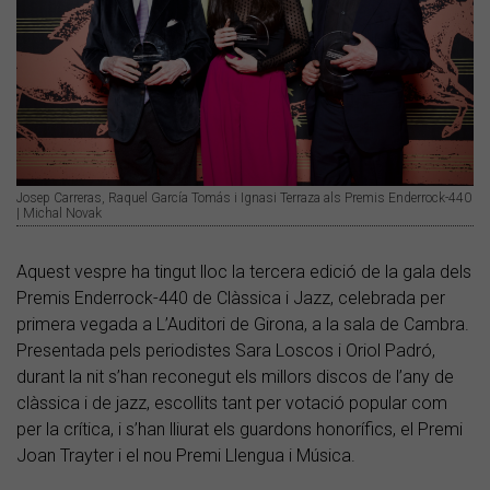
Josep Carreras, Raquel García Tomás i Ignasi Terraza als Premis Enderrock-440
| Michal Novak
Aquest vespre ha tingut lloc la tercera edició de la gala dels
Premis Enderrock-440 de Clàssica i Jazz, celebrada per
primera vegada a L’Auditori de Girona, a la sala de Cambra.
Presentada pels periodistes Sara Loscos i Oriol Padró,
durant la nit s’han reconegut els millors discos de l’any de
clàssica i de jazz, escollits tant per votació popular com
per la crítica, i s’han lliurat els guardons honorífics, el Premi
Joan Trayter i el nou Premi Llengua i Música.