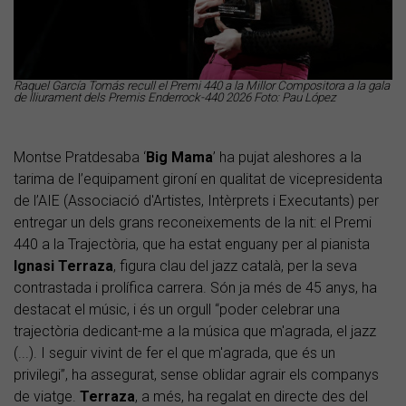
Raquel García Tomás recull el Premi 440 a la Millor Compositora a la gala
de lliurament dels Premis Enderrock-440 2026 Foto: Pau López
Montse Pratdesaba ‘
Big Mama
’ ha pujat aleshores a la
tarima de l’equipament gironí en qualitat de vicepresidenta
de l’AIE (Associació d'Artistes, Intèrprets i Executants) per
entregar un dels grans reconeixements de la nit: el Premi
440 a la Trajectòria, que ha estat enguany per al pianista
Ignasi Terraza
, figura clau del jazz català, per la seva
contrastada i prolífica carrera. Són ja més de 45 anys, ha
destacat el músic, i és un orgull “poder celebrar una
trajectòria dedicant-me a la música que m'agrada, el jazz
(...). I seguir vivint de fer el que m'agrada, que és un
privilegi”, ha assegurat, sense oblidar agrair els companys
de viatge.
Terraza
, a més, ha regalat en directe des del