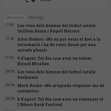
Última hora
Més llegit
Les veus dels himnes del futbol català:
17:00
Guillem Roma i Rogeli Herrero
Aitor Rodero: «No es pot vetar el dret a la
10:30
informació i ha de venir donat per una
mirada plural»
9 d'agost: Tal dia com avui va néixer
07:00
Ricard Miralles
Les veus dels himnes del futbol català:
08/08
Deskarats
Mark Boske: «No m’agrada etiquetar-me de
08/08
cantautor»
8 d'agost: Tal dia com avui va començar el
08/08
I Biberó Rock Festival