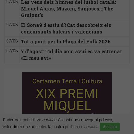
Les veus dels himnes del futbol català:
07/08
Miquel Abras, Mazoni, Sanjosex i The
Gruixut’s
El Sona9 d'estiu d'iCat descobreix els
07/08
concursants balears i valencians
Tot a punt per la Plaça del Folk 2026
07/08
7 d'agost: Tal dia com avui es va estrenar
07/08
«El meu avi»
Enderrock.cat utilitza
cookies
. Si continueu navegant pel web,
entendrem que accepteu la nostra
política de
cookies
.
Accepto