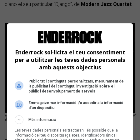
piano el seu particular “Django”, de
Modern Jazz Quartet
.
Enderrock sol·licita el teu consentiment
per a utilitzar les teves dades personals
amb aquests objectius
Publicitat i continguts personalitzats, mesurament de
la publicitat i del contingut, investigació sobre el
públic i desenvolupament de serveis
Emmagatzemar informació i/o accedir a la informació
d’un dispositiu
Ignasi Terraza actuant als Premis Enderrock-440 2026, després de recollir
el guardó a la trajectòria Foto: Juan Miguel Morales
Més informació
Les teves dades personals es tractaran i és possible que la
informació del teu dispositiu (galetes, identificadors únics i
El Premi 440 d’Honor, pel seu costat, ha estat per al