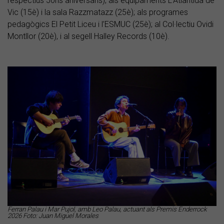
respectius 50ns aniversaris); als equipaments L’Atlàntida de
Vic (15è) i la sala Razzmatazz (25è); als programes
pedagògics El Petit Liceu i l’ESMUC (25è); al Col·lectiu Ovidi
Montllor (20è), i al segell Halley Records (10è).
Ferran Palau i Mar Pujol, amb Leo Palau, actuant als Premis Enderrock
2026 Foto: Juan Miguel Morales