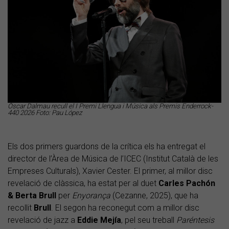
Òscar Dalmau recull el I Premi Llengua i Música als Premis Enderrock-
440 2026 Foto: Pau López
Els dos primers guardons de la crítica els ha entregat el
director de l’Àrea de Música de l’ICEC (Institut Català de les
Empreses Culturals), Xavier Cester. El primer, al millor disc
revelació de clàssica, ha estat per al duet
Carles Pachón
& Berta Brull
per
Enyorança
(Cezanne, 2025), que ha
recollit
Brull
. El segon ha reconegut com a millor disc
revelació de jazz a
Eddie Mejía
, pel seu treball
Paréntesis