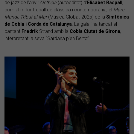
de jazz de l'any l’
Aletheia
(autoeditat) d'
Elisabet Raspall
, i
com al millor treball de clàssica i contemporània, el
Mare
Mundi: Tribut al Mar
(Música Global, 2025) de la
Simfònica
de Cobla i Corda de Catalunya
. La gala l’ha tancat el
cantant
Fredrik
Strand amb la
Cobla Ciutat de Girona
,
interpretant la seva “Sardana p’en Berto”.