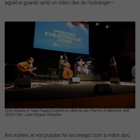
agraït el guardó amb un vídeo des de l'estranger—.
Oriol Marès & Talal Fayad Quartet en directe als Premis Enderrock-440
2026 Foto: Juan Miguel Morales
Així mateix, el vot popular ha reconegut com a millor disc