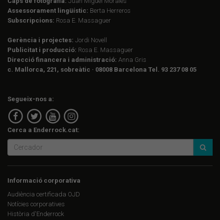
Caps de fotografia:
Juan Miguel Morales
Assessorament lingüístic:
Berta Herreros
Subscripcions:
Rosa E. Massaguer
Gerència i projectes:
Jordi Novell
Publicitat i producció:
Rosa E. Massaguer
Direcció financera i administració:
Anna Gris
c. Mallorca, 221, sobreàtic · 08008 Barcelona Tel. 93 237 08 05
Segueix-nos a:
Cerca a Enderrock.cat:
Informació corporativa
Audiència certificada OJD
Notícies corporatives
Història d'Enderrock