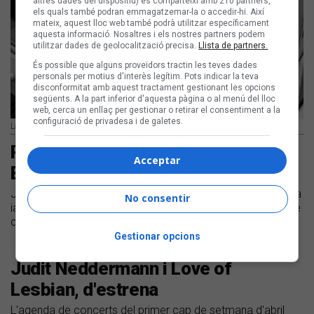
altres dades del dispositiu) es comparteixi amb 210 partners,
els quals també podran emmagatzemar-la o accedir-hi. Així
mateix, aquest lloc web també podrà utilitzar específicament
aquesta informació. Nosaltres i els nostres partners podem
utilitzar dades de geolocalització precisa.
Llista de partners.
És possible que alguns proveïdors tractin les teves dades
personals per motius d'interès legítim. Pots indicar la teva
disconformitat amb aquest tractament gestionant les opcions
següents. A la part inferior d'aquesta pàgina o al menú del lloc
web, cerca un enllaç per gestionar o retirar el consentiment a la
configuració de privadesa i de galetes.
La Iaia tornaran a Banyoles per presentar el seu tercer disc | Jordi Crusats
Primers noms de l'(a)phònica de
Acceptar
Banyoles
José González, Andrea Motis & Joan Chamorro Quartet, La
No consentir
iaia i Alessio Arena, primers noms confirmats | El festival se
celebrarà del 30 de juny al 2 de juliol a Banyoles
Gestionar opcions
Judit Neddermann i Love of
Lesbian, d'estrena
L'agenda de concerts del primer cap de setmana d'abril