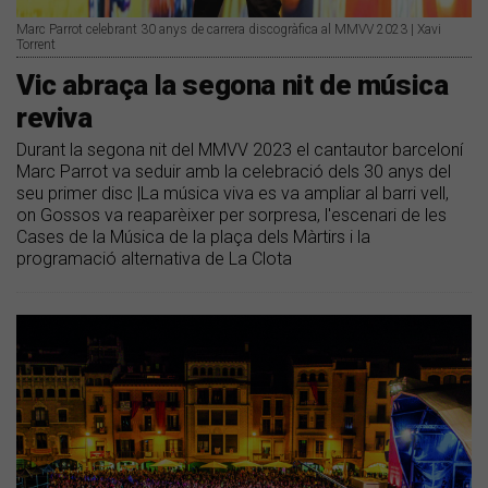
Marc Parrot celebrant 30 anys de carrera discogràfica al MMVV 2023 | Xavi
Torrent
Vic abraça la segona nit de música
reviva
Durant la segona nit del MMVV 2023 el cantautor barceloní
Marc Parrot va seduir amb la celebració dels 30 anys del
seu primer disc |La música viva es va ampliar al barri vell,
on Gossos va reaparèixer per sorpresa, l'escenari de les
Cases de la Música de la plaça dels Màrtirs i la
programació alternativa de La Clota