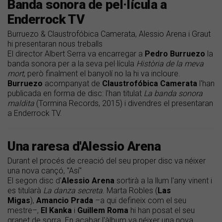
Banda sonora de pel·lícula a
Enderrock TV
Burruezo & Claustrofóbica Camerata, Alessio Arena i Graut
hi presentaran nous treballs
El director Albert Serra va encarregar a
Pedro
Burruezo
la
banda sonora per a la seva pel·lícula
Història de la meva
mort
, però finalment el banyolí no la hi va incloure.
Burruezo
acompanyat de
Claustrofóbica Camerata
l'han
publicada en forma de disc: l'han titulat
La banda sonora
maldita
(Tormina Records, 2015) i divendres el presentaran
a Enderrock TV.
Una raresa d'Alessio Arena
Durant el procés de creació del seu proper disc va néixer
una nova cançó, "Así"
El segon disc d'
Alessio Arena
sortirà a la llum l'any vinent i
es titularà
La danza secreta
. Marta Robles (
Las
Migas
),
Amancio Prada
–a qui defineix com el seu
mestre–,
El Kanka
i
Guillem Roma
hi han posat el seu
granet de sorra. En acabar l'àlbum va néixer una nova