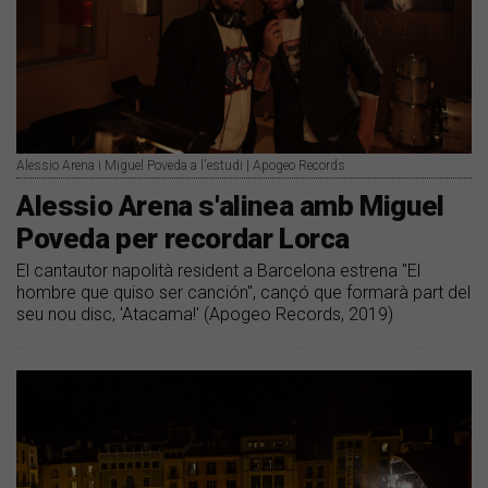
Alessio Arena i Miguel Poveda a l'estudi | Apogeo Records
Alessio Arena s'alinea amb Miguel
Poveda per recordar Lorca
El cantautor napolità resident a Barcelona estrena "El
hombre que quiso ser canción", cançó que formarà part del
seu nou disc, 'Atacama!' (Apogeo Records, 2019)