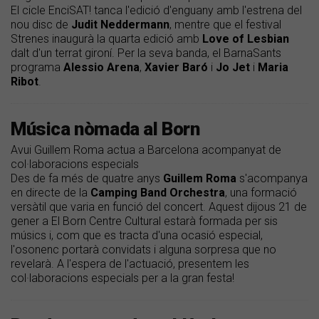
El cicle EnciSAT! tanca l'edició d'enguany amb l'estrena del
nou disc de
Judit
Neddermann
, mentre que el festival
Strenes inaugurà la quarta edició amb
Love
of
Lesbian
dalt d'un terrat gironí. Per la seva banda, el BarnaSants
programa
Alessio
Arena
,
Xavier
Baró
i
Jo
Jet
i
Maria
Ribot
.
Música nòmada al Born
Avui Guillem Roma actua a Barcelona acompanyat de
col·laboracions especials
Des de fa més de quatre anys
Guillem Roma
s'acompanya
en directe de la
Camping Band Orchestra
, una formació
versàtil que varia en funció del concert. Aquest dijous 21 de
gener a El Born Centre Cultural estarà formada per sis
músics i, com que es tracta d'una ocasió especial,
l'osonenc portarà convidats i alguna sorpresa que no
revelarà. A l'espera de l'actuació, presentem les
col·laboracions especials per a la gran festa!