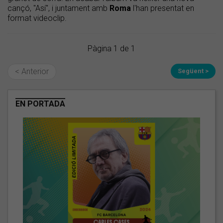
cançó, "Así", i juntament amb
Roma
l'han presentat en
format videoclip.
Pàgina 1 de 1
< Anterior
Següent >
EN PORTADA