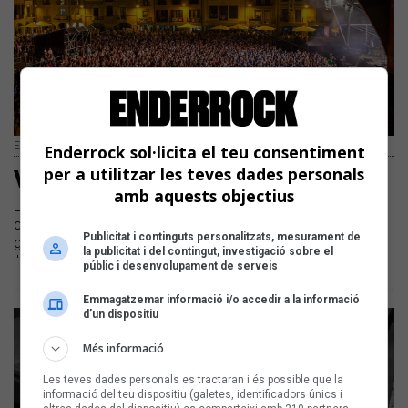
Els Amics de les Arts van omplir la plaça de Vic | Pere Masramon
Enderrock sol·licita el teu consentiment
per a utilitzar les teves dades personals
Vic, música per dins i defora
amb aquests objectius
La Música Viva de la trentena edició del Mercat de Vic
continua oferint propostes que van des del carrer fins als
Publicitat i continguts personalitzats, mesurament de
grans equipaments fent que la ciutat s'aboqui a
la publicitat i del contingut, investigació sobre el
l'esdeveniment i l'hagi celebrat abastament
públic i desenvolupament de serveis
Emmagatzemar informació i/o accedir a la informació
d’un dispositiu
Més informació
Les teves dades personals es tractaran i és possible que la
informació del teu dispositiu (galetes, identificadors únics i