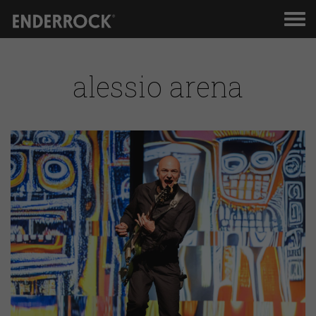
Men
de
nav
alessio arena