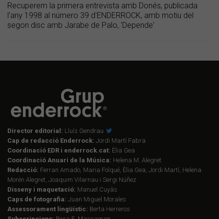
Recuperem la primera entrevista amb Donés, publicada
l'any 1998 al número 39 d'ENDERROCK, amb motiu del
segon disc amb Jarabe de Palo, 'Depende'
Director editorial:
Lluís Gendrau
Cap de redacció Enderrock:
Jordi Martí Fabra
Coordinació EDR i enderrock.cat:
Èlia Gea
Coordinació Anuari de la Música:
Helena M. Alegret
Redacció:
Ferran Amado, Maria Folqué, Èlia Gea, Jordi Martí, Helena
Morén Alegret, Joaquim Vilarnau i Sergi Núñez
Disseny i maquetació:
Manuel Cuyàs
Caps de fotografia:
Juan Miguel Morales
Assessorament lingüístic:
Berta Herreros
Subscripcions:
Rosa E. Massaguer