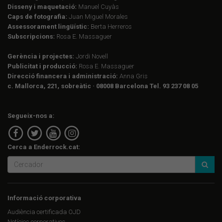
Disseny i maquetació:
Manuel Cuyàs
Caps de fotografia:
Juan Miguel Morales
Assessorament lingüístic:
Berta Herreros
Subscripcions:
Rosa E. Massaguer
Gerència i projectes:
Jordi Novell
Publicitat i producció:
Rosa E. Massaguer
Direcció financera i administració:
Anna Gris
c. Mallorca, 221, sobreàtic · 08008 Barcelona Tel. 93 237 08 05
Segueix-nos a:
Cerca a Enderrock.cat:
Informació corporativa
Audiència certificada OJD
Notícies corporatives