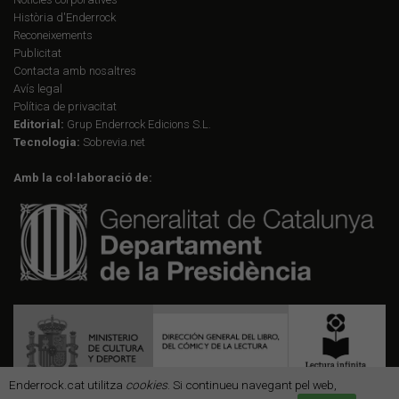
Història d'Enderrock
Reconeixements
Publicitat
Contacta amb nosaltres
Avís legal
Política de privacitat
Editorial:
Grup Enderrock Edicions S.L.
Tecnologia:
Sobrevia.net
Amb la col·laboració de:
Enderrock.cat utilitza
cookies
. Si continueu navegant pel web,