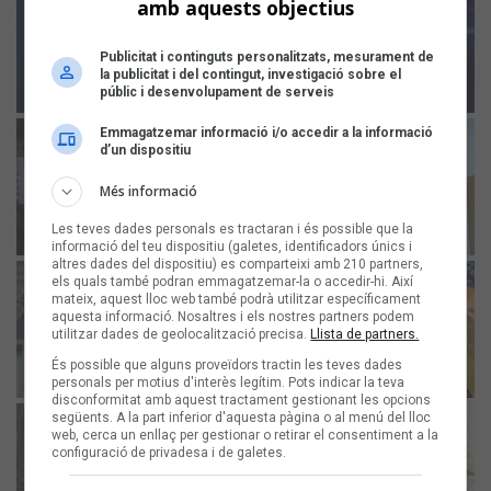
amb aquests objectius
Publicitat i continguts personalitzats, mesurament de
la publicitat i del contingut, investigació sobre el
públic i desenvolupament de serveis
Emmagatzemar informació i/o accedir a la informació
d’un dispositiu
Més informació
Les teves dades personals es tractaran i és possible que la
informació del teu dispositiu (galetes, identificadors únics i
altres dades del dispositiu) es comparteixi amb 210 partners,
els quals també podran emmagatzemar-la o accedir-hi. Així
mateix, aquest lloc web també podrà utilitzar específicament
aquesta informació. Nosaltres i els nostres partners podem
utilitzar dades de geolocalització precisa.
Llista de partners.
És possible que alguns proveïdors tractin les teves dades
personals per motius d'interès legítim. Pots indicar la teva
disconformitat amb aquest tractament gestionant les opcions
següents. A la part inferior d'aquesta pàgina o al menú del lloc
web, cerca un enllaç per gestionar o retirar el consentiment a la
configuració de privadesa i de galetes.