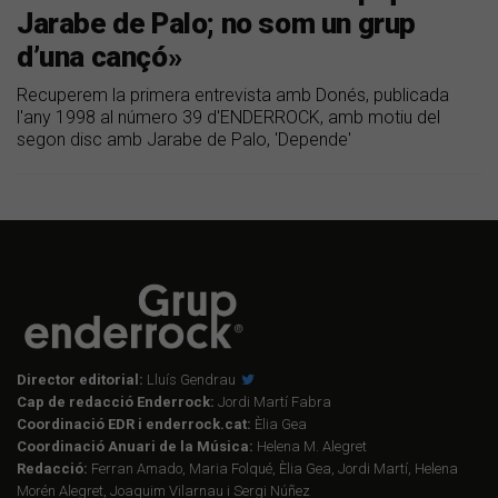
Jarabe de Palo; no som un grup
d’una cançó»
Recuperem la primera entrevista amb Donés, publicada
l'any 1998 al número 39 d'ENDERROCK, amb motiu del
segon disc amb Jarabe de Palo, 'Depende'
Director editorial:
Lluís Gendrau
Cap de redacció Enderrock:
Jordi Martí Fabra
Coordinació EDR i enderrock.cat:
Èlia Gea
Coordinació Anuari de la Música:
Helena M. Alegret
Redacció:
Ferran Amado, Maria Folqué, Èlia Gea, Jordi Martí, Helena
Morén Alegret, Joaquim Vilarnau i Sergi Núñez