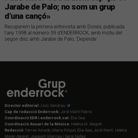
Jarabe de Palo; no som un grup
d’una cançó»
Recuperem la primera entrevista amb Donés, publicada
l'any 1998 al número 39 d'ENDERROCK, amb motiu del
segon disc amb Jarabe de Palo, 'Depende'
Director editorial:
Lluís Gendrau
Cap de redacció Enderrock:
Jordi Martí Fabra
Coordinació EDR i enderrock.cat:
Èlia Gea
Coordinació Anuari de la Música:
Helena M. Alegret
Redacció:
Ferran Amado, Maria Folqué, Èlia Gea, Jordi Martí, Helena
Morén Alegret, Joaquim Vilarnau i Sergi Núñez