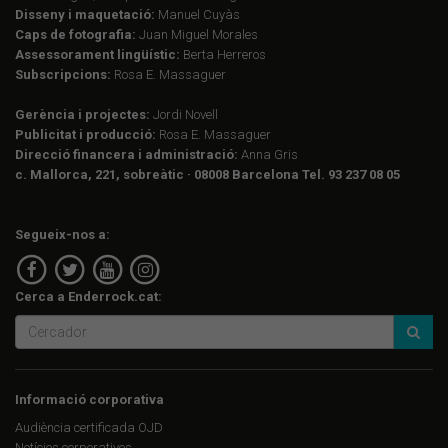
Disseny i maquetació:
Manuel Cuyàs
Caps de fotografia:
Juan Miguel Morales
Assessorament lingüístic:
Berta Herreros
Subscripcions:
Rosa E. Massaguer
Gerència i projectes:
Jordi Novell
Publicitat i producció:
Rosa E. Massaguer
Direcció financera i administració:
Anna Gris
c. Mallorca, 221, sobreàtic · 08008 Barcelona Tel. 93 237 08 05
Segueix-nos a:
Cerca a Enderrock.cat:
Informació corporativa
Audiència certificada OJD
Notícies corporatives