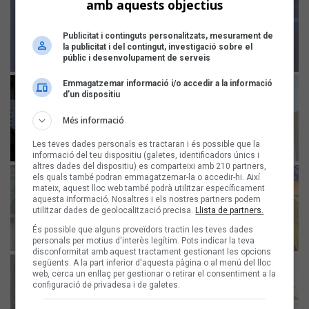
amb aquests objectius
Publicitat i continguts personalitzats, mesurament de
la publicitat i del contingut, investigació sobre el
públic i desenvolupament de serveis
Emmagatzemar informació i/o accedir a la informació
d’un dispositiu
Més informació
Les teves dades personals es tractaran i és possible que la
informació del teu dispositiu (galetes, identificadors únics i
altres dades del dispositiu) es comparteixi amb 210 partners,
els quals també podran emmagatzemar-la o accedir-hi. Així
mateix, aquest lloc web també podrà utilitzar específicament
aquesta informació. Nosaltres i els nostres partners podem
utilitzar dades de geolocalització precisa.
Llista de partners.
És possible que alguns proveïdors tractin les teves dades
personals per motius d'interès legítim. Pots indicar la teva
disconformitat amb aquest tractament gestionant les opcions
següents. A la part inferior d'aquesta pàgina o al menú del lloc
web, cerca un enllaç per gestionar o retirar el consentiment a la
configuració de privadesa i de galetes.