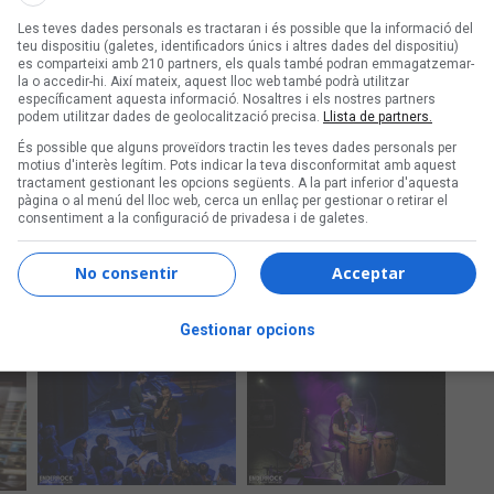
Les teves dades personals es tractaran i és possible que la informació del
teu dispositiu (galetes, identificadors únics i altres dades del dispositiu)
es comparteixi amb 210 partners, els quals també podran emmagatzemar-
la o accedir-hi. Així mateix, aquest lloc web també podrà utilitzar
específicament aquesta informació. Nosaltres i els nostres partners
podem utilitzar dades de geolocalització precisa.
Llista de partners.
És possible que alguns proveïdors tractin les teves dades personals per
motius d'interès legítim. Pots indicar la teva disconformitat amb aquest
tractament gestionant les opcions següents. A la part inferior d'aquesta
pàgina o al menú del lloc web, cerca un enllaç per gestionar o retirar el
consentiment a la configuració de privadesa i de galetes.
No consentir
Acceptar
Gestionar opcions