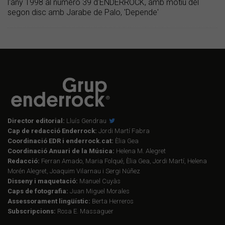
l'any 1998 al número 39 d'ENDERROCK, amb motiu del
segon disc amb Jarabe de Palo, 'Depende'
Director editorial:
Lluís Gendrau
Cap de redacció Enderrock:
Jordi Martí Fabra
Coordinació EDR i enderrock.cat:
Èlia Gea
Coordinació Anuari de la Música:
Helena M. Alegret
Redacció:
Ferran Amado, Maria Folqué, Èlia Gea, Jordi Martí, Helena
Morén Alegret, Joaquim Vilarnau i Sergi Núñez
Disseny i maquetació:
Manuel Cuyàs
Caps de fotografia:
Juan Miguel Morales
Assessorament lingüístic:
Berta Herreros
Subscripcions:
Rosa E. Massaguer