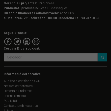
Gerència i projectes:
Jordi Novell
Publicitat i producció:
Rosa E. Massaguer
Direcció financera i administració:
Anna Gris
c. Mallorca, 221, sobreàtic · 08008 Barcelona Tel. 93 237 08 05
Segueix-nos a:
Cerca a Enderrock.cat:
Informació corporativa
Audiència certificada OJD
Notícies corporatives
Història d'Enderrock
Reconeixements
Publicitat
Contacta amb nosaltres
Avís legal