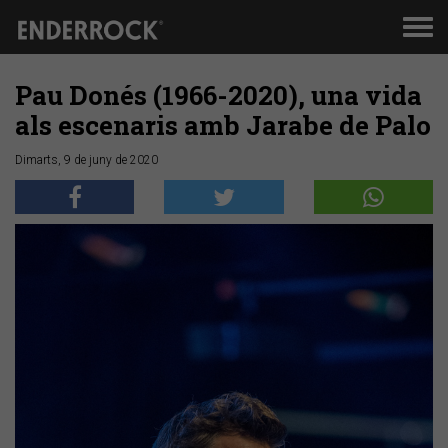
Men
de
nav
Pau Donés (1966-2020), una vida
als escenaris amb Jarabe de Palo
Dimarts, 9 de juny de 2020
Anterior
Segü