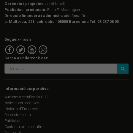
Gerència i projectes:
Jordi Novell
Publicitat i producció:
Rosa E. Massaguer
Direcció financera i administració:
Anna Gris
c. Mallorca, 221, sobreàtic · 08008 Barcelona Tel. 93 237 08 05
Segueix-nos a:
Cerca a Enderrock.cat:
Informació corporativa
Audiència certificada OJD
Notícies corporatives
Història d'Enderrock
Reconeixements
Publicitat
Contacta amb nosaltres
Avís legal