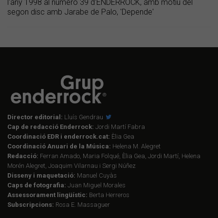
l'any 1998 al número 39 d'ENDERROCK, amb motiu del
segon disc amb Jarabe de Palo, 'Depende'
Director editorial:
Lluís Gendrau
Cap de redacció Enderrock:
Jordi Martí Fabra
Coordinació EDR i enderrock.cat:
Èlia Gea
Coordinació Anuari de la Música:
Helena M. Alegret
Redacció:
Ferran Amado, Maria Folqué, Èlia Gea, Jordi Martí, Helena
Morén Alegret, Joaquim Vilarnau i Sergi Núñez
Disseny i maquetació:
Manuel Cuyàs
Caps de fotografia:
Juan Miguel Morales
Assessorament lingüístic:
Berta Herreros
Subscripcions:
Rosa E. Massaguer