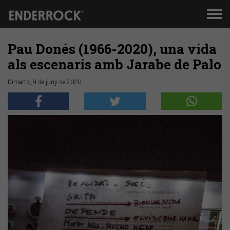
Men
de
nav
Pau Donés (1966-2020), una vida
als escenaris amb Jarabe de Palo
Dimarts, 9 de juny de 2020
Anterior
Segü