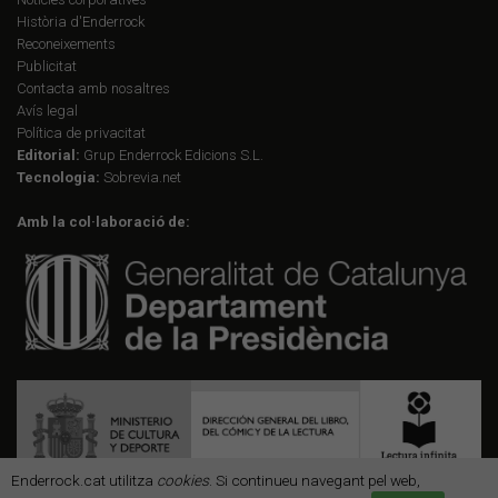
Història d'Enderrock
Reconeixements
Publicitat
Contacta amb nosaltres
Avís legal
Política de privacitat
Editorial:
Grup Enderrock Edicions S.L.
Tecnologia:
Sobrevia.net
Amb la col·laboració de:
Enderrock.cat utilitza
cookies
. Si continueu navegant pel web,