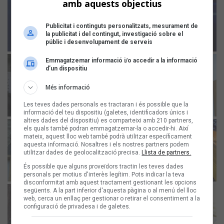
amb aquests objectius
Publicitat i continguts personalitzats, mesurament de
la publicitat i del contingut, investigació sobre el
públic i desenvolupament de serveis
Emmagatzemar informació i/o accedir a la informació
d’un dispositiu
Més informació
Les teves dades personals es tractaran i és possible que la
informació del teu dispositiu (galetes, identificadors únics i
altres dades del dispositiu) es comparteixi amb 210 partners,
els quals també podran emmagatzemar-la o accedir-hi. Així
mateix, aquest lloc web també podrà utilitzar específicament
aquesta informació. Nosaltres i els nostres partners podem
utilitzar dades de geolocalització precisa.
Llista de partners.
És possible que alguns proveïdors tractin les teves dades
personals per motius d'interès legítim. Pots indicar la teva
disconformitat amb aquest tractament gestionant les opcions
següents. A la part inferior d'aquesta pàgina o al menú del lloc
web, cerca un enllaç per gestionar o retirar el consentiment a la
configuració de privadesa i de galetes.