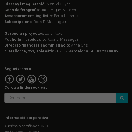
Disseny i maquetació:
Manuel Cuyàs
Caps de fotografia:
Juan Miguel Morales
Assessorament lingüístic:
Berta Herreros
Subscripcions:
Rosa E. Massaguer
Gerència i projectes:
Jordi Novell
Publicitat i producció:
Rosa E. Massaguer
Direcció financera i administració:
Anna Gris
c. Mallorca, 221, sobreàtic · 08008 Barcelona Tel. 93 237 08 05
Segueix-nos a:
Cerca a Enderrock.cat:
Informació corporativa
Audiència certificada OJD
Notícies corporatives