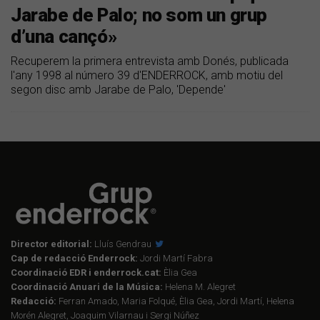
Jarabe de Palo; no som un grup
d’una cançó»
Recuperem la primera entrevista amb Donés, publicada
l'any 1998 al número 39 d'ENDERROCK, amb motiu del
segon disc amb Jarabe de Palo, 'Depende'
Director editorial:
Lluís Gendrau
Cap de redacció Enderrock:
Jordi Martí Fabra
Coordinació EDR i enderrock.cat:
Èlia Gea
Coordinació Anuari de la Música:
Helena M. Alegret
Redacció:
Ferran Amado, Maria Folqué, Èlia Gea, Jordi Martí, Helena
Morén Alegret, Joaquim Vilarnau i Sergi Núñez