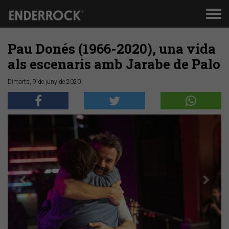
Men
de
nav
Pau Donés (1966-2020), una vida
als escenaris amb Jarabe de Palo
Dimarts, 9 de juny de 2020
Anterior
Segü