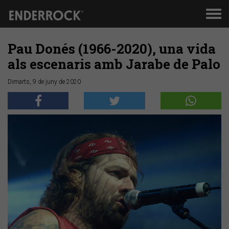
Men
de
nav
Pau Donés (1966-2020), una vida
als escenaris amb Jarabe de Palo
Dimarts, 9 de juny de 2020
Anterior
Segü