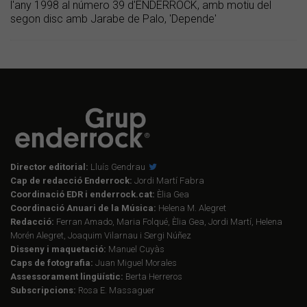
l'any 1998 al número 39 d'ENDERROCK, amb motiu del
segon disc amb Jarabe de Palo, 'Depende'
Director editorial:
Lluís Gendrau
Cap de redacció Enderrock:
Jordi Martí Fabra
Coordinació EDR i enderrock.cat:
Èlia Gea
Coordinació Anuari de la Música:
Helena M. Alegret
Redacció:
Ferran Amado, Maria Folqué, Èlia Gea, Jordi Martí, Helena
Morén Alegret, Joaquim Vilarnau i Sergi Núñez
Disseny i maquetació:
Manuel Cuyàs
Caps de fotografia:
Juan Miguel Morales
Assessorament lingüístic:
Berta Herreros
Subscripcions:
Rosa E. Massaguer