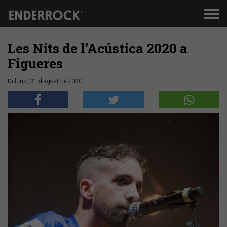
Men
de
nav
Les Nits de l'Acústica 2020 a
Figueres
Dilluns, 31 d'agost de 2020
Anterior
Segü