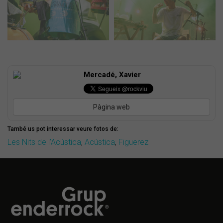
Mercadé, Xavier
Pàgina web
També us pot interessar veure fotos de:
Les Nits de l'Acústica
,
Acústica
,
Figuerez