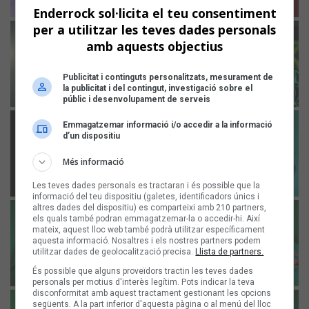
Enderrock sol·licita el teu consentiment
per a utilitzar les teves dades personals
amb aquests objectius
Publicitat i continguts personalitzats, mesurament de
la publicitat i del contingut, investigació sobre el
públic i desenvolupament de serveis
Emmagatzemar informació i/o accedir a la informació
d’un dispositiu
Més informació
Les teves dades personals es tractaran i és possible que la
informació del teu dispositiu (galetes, identificadors únics i
altres dades del dispositiu) es comparteixi amb 210 partners,
els quals també podran emmagatzemar-la o accedir-hi. Així
mateix, aquest lloc web també podrà utilitzar específicament
aquesta informació. Nosaltres i els nostres partners podem
utilitzar dades de geolocalització precisa.
Llista de partners.
És possible que alguns proveïdors tractin les teves dades
personals per motius d'interès legítim. Pots indicar la teva
disconformitat amb aquest tractament gestionant les opcions
següents. A la part inferior d'aquesta pàgina o al menú del lloc