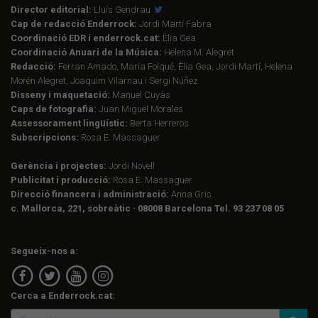
Director editorial:
Lluís Gendrau
Cap de redacció Enderrock:
Jordi Martí Fabra
Coordinació EDR i enderrock.cat:
Èlia Gea
Coordinació Anuari de la Música:
Helena M. Alegret
Redacció:
Ferran Amado, Maria Folqué, Èlia Gea, Jordi Martí, Helena
Morén Alegret, Joaquim Vilarnau i Sergi Núñez
Disseny i maquetació:
Manuel Cuyàs
Caps de fotografia:
Juan Miguel Morales
Assessorament lingüístic:
Berta Herreros
Subscripcions:
Rosa E. Massaguer
Gerència i projectes:
Jordi Novell
Publicitat i producció:
Rosa E. Massaguer
Direcció financera i administració:
Anna Gris
c. Mallorca, 221, sobreàtic · 08008 Barcelona Tel. 93 237 08 05
Segueix-nos a:
Cerca a Enderrock.cat: