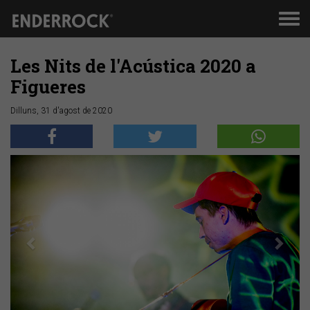
Men
de
nav
Les Nits de l'Acústica 2020 a
Figueres
Dilluns, 31 d'agost de 2020
Anterior
Segü