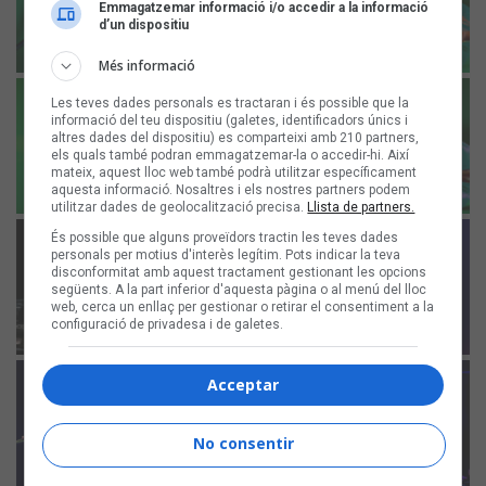
Emmagatzemar informació i/o accedir a la informació
d’un dispositiu
Més informació
Les teves dades personals es tractaran i és possible que la
informació del teu dispositiu (galetes, identificadors únics i
altres dades del dispositiu) es comparteixi amb 210 partners,
els quals també podran emmagatzemar-la o accedir-hi. Així
mateix, aquest lloc web també podrà utilitzar específicament
aquesta informació. Nosaltres i els nostres partners podem
utilitzar dades de geolocalització precisa.
Llista de partners.
És possible que alguns proveïdors tractin les teves dades
personals per motius d'interès legítim. Pots indicar la teva
disconformitat amb aquest tractament gestionant les opcions
següents. A la part inferior d'aquesta pàgina o al menú del lloc
web, cerca un enllaç per gestionar o retirar el consentiment a la
configuració de privadesa i de galetes.
Acceptar
No consentir