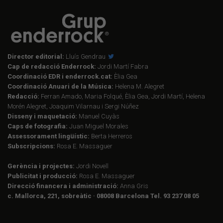
Director editorial:
Lluís Gendrau
Cap de redacció Enderrock:
Jordi Martí Fabra
Coordinació EDR i enderrock.cat:
Èlia Gea
Coordinació Anuari de la Música:
Helena M. Alegret
Redacció:
Ferran Amado, Maria Folqué, Èlia Gea, Jordi Martí, Helena
Morén Alegret, Joaquim Vilarnau i Sergi Núñez
Disseny i maquetació:
Manuel Cuyàs
Caps de fotografia:
Juan Miguel Morales
Assessorament lingüístic:
Berta Herreros
Subscripcions:
Rosa E. Massaguer
Gerència i projectes:
Jordi Novell
Publicitat i producció:
Rosa E. Massaguer
Direcció financera i administració:
Anna Gris
c. Mallorca, 221, sobreàtic · 08008 Barcelona Tel. 93 237 08 05