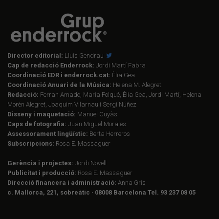
Director editorial:
Lluís Gendrau
Cap de redacció Enderrock:
Jordi Martí Fabra
Coordinació EDR i enderrock.cat:
Èlia Gea
Coordinació Anuari de la Música:
Helena M. Alegret
Redacció:
Ferran Amado, Maria Folqué, Èlia Gea, Jordi Martí, Helena
Morén Alegret, Joaquim Vilarnau i Sergi Núñez
Disseny i maquetació:
Manuel Cuyàs
Caps de fotografia:
Juan Miguel Morales
Assessorament lingüístic:
Berta Herreros
Subscripcions:
Rosa E. Massaguer
Gerència i projectes:
Jordi Novell
Publicitat i producció:
Rosa E. Massaguer
Direcció financera i administració:
Anna Gris
c. Mallorca, 221, sobreàtic · 08008 Barcelona Tel. 93 237 08 05