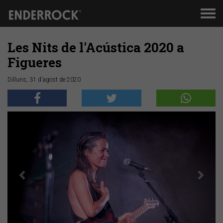
Men
de
nav
Les Nits de l'Acústica 2020 a
Figueres
Dilluns, 31 d'agost de 2020
Anterior
Segü