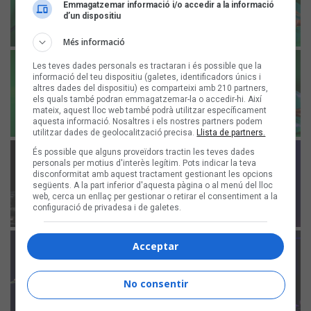
Emmagatzemar informació i/o accedir a la informació
d’un dispositiu
Més informació
Les teves dades personals es tractaran i és possible que la
informació del teu dispositiu (galetes, identificadors únics i
altres dades del dispositiu) es comparteixi amb 210 partners,
els quals també podran emmagatzemar-la o accedir-hi. Així
mateix, aquest lloc web també podrà utilitzar específicament
aquesta informació. Nosaltres i els nostres partners podem
utilitzar dades de geolocalització precisa.
Llista de partners.
És possible que alguns proveïdors tractin les teves dades
personals per motius d'interès legítim. Pots indicar la teva
disconformitat amb aquest tractament gestionant les opcions
següents. A la part inferior d'aquesta pàgina o al menú del lloc
web, cerca un enllaç per gestionar o retirar el consentiment a la
configuració de privadesa i de galetes.
Acceptar
No consentir