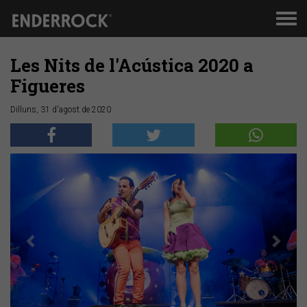
Men
de
nav
Les Nits de l'Acústica 2020 a
Figueres
Dilluns, 31 d'agost de 2020
Anterior
Segü