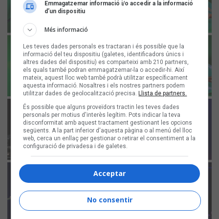
Emmagatzemar informació i/o accedir a la informació
d’un dispositiu
Més informació
Les teves dades personals es tractaran i és possible que la
informació del teu dispositiu (galetes, identificadors únics i
altres dades del dispositiu) es comparteixi amb 210 partners,
els quals també podran emmagatzemar-la o accedir-hi. Així
mateix, aquest lloc web també podrà utilitzar específicament
aquesta informació. Nosaltres i els nostres partners podem
utilitzar dades de geolocalització precisa.
Llista de partners.
És possible que alguns proveïdors tractin les teves dades
personals per motius d'interès legítim. Pots indicar la teva
disconformitat amb aquest tractament gestionant les opcions
següents. A la part inferior d'aquesta pàgina o al menú del lloc
web, cerca un enllaç per gestionar o retirar el consentiment a la
configuració de privadesa i de galetes.
Acceptar
No consentir