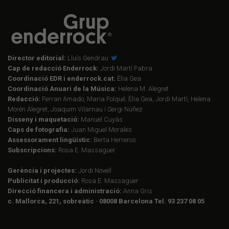
Director editorial:
Lluís Gendrau
Cap de redacció Enderrock:
Jordi Martí Fabra
Coordinació EDR i enderrock.cat:
Èlia Gea
Coordinació Anuari de la Música:
Helena M. Alegret
Redacció:
Ferran Amado, Maria Folqué, Èlia Gea, Jordi Martí, Helena
Morén Alegret, Joaquim Vilarnau i Sergi Núñez
Disseny i maquetació:
Manuel Cuyàs
Caps de fotografia:
Juan Miguel Morales
Assessorament lingüístic:
Berta Herreros
Subscripcions:
Rosa E. Massaguer
Gerència i projectes:
Jordi Novell
Publicitat i producció:
Rosa E. Massaguer
Direcció financera i administració:
Anna Gris
c. Mallorca, 221, sobreàtic · 08008 Barcelona Tel. 93 237 08 05