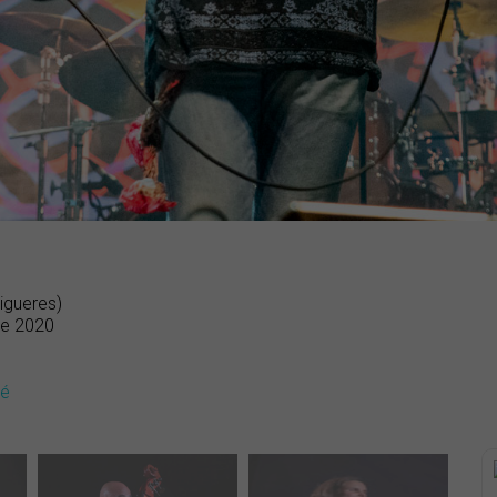
igueres)
 de 2020
dé