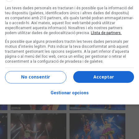
Les teves dades personals es tractaran i és possible que la informació del
teu dispositiu (galetes, identificadors únics i altres dades del dispositiu)
es comparteixi amb 210 partners, els quals també podran emmagatzemar-
la o accedir-hi. Així mateix, aquest lloc web també podrà utilitzar
específicament aquesta informació. Nosaltres i els nostres partners
podem utilitzar dades de geolocalització precisa.
Llista de partners.
És possible que alguns proveïdors tractin les teves dades personals per
motius d'interès legítim. Pots indicar la teva disconformitat amb aquest
tractament gestionant les opcions següents. A la part inferior d'aquesta
pàgina o al menú del lloc web, cerca un enllaç per gestionar o retirar el
consentiment a la configuració de privadesa i de galetes.
No consentir
Acceptar
Gestionar opcions