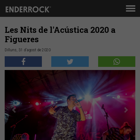
Men
de
nav
Les Nits de l'Acústica 2020 a
Figueres
Dilluns, 31 d'agost de 2020
Anterior
Segü