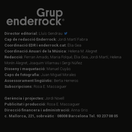
Director editorial:
Lluís Gendrau
Cap de redacció Enderrock:
Jordi Martí Fabra
Coordinació EDR i enderrock.cat:
Èlia Gea
Coordinació Anuari de la Música:
Helena M. Alegret
Redacció:
Ferran Amado, Maria Folqué, Èlia Gea, Jordi Martí, Helena
Morén Alegret, Joaquim Vilarnau i Sergi Núñez
Disseny i maquetació:
Manuel Cuyàs
Caps de fotografia:
Juan Miguel Morales
Assessorament lingüístic:
Berta Herreros
Subscripcions:
Rosa E. Massaguer
Gerència i projectes:
Jordi Novell
Publicitat i producció:
Rosa E. Massaguer
Direcció financera i administració:
Anna Gris
c. Mallorca, 221, sobreàtic · 08008 Barcelona Tel. 93 237 08 05