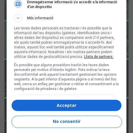
Emmagatzemar informació i/o accedir a la informació
d’un dispositiu
Més informació
Les teves dades personals es tractaran i és possible que la
informació del teu dispositiu (galetes, identificadors únics i
altres dades del dispositiu) es comparteixi amb 210 partners,
els quals també podran emmagatzemar-la o accedir-hi. Així
mateix, aquest lloc web també podrà utilitzar específicament
aquesta informació. Nosaltres i els nostres partners podem
utilitzar dades de geolocalització precisa.
Llista de partners.
És possible que alguns proveïdors tractin les teves dades
personals per motius d'interès legítim. Pots indicar la teva
disconformitat amb aquest tractament gestionant les opcions
següents. A la part inferior d'aquesta pàgina o al menú del lloc
web, cerca un enllaç per gestionar o retirar el consentiment a la
configuració de privadesa i de galetes.
Acceptar
No consentir