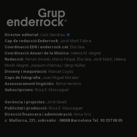
Director editorial:
Lluís Gendrau
Cap de redacció Enderrock:
Jordi Martí Fabra
Coordinació EDR i enderrock.cat:
Èlia Gea
Coordinació Anuari de la Música:
Helena M. Alegret
Redacció:
Ferran Amado, Maria Folqué, Èlia Gea, Jordi Martí, Helena
Morén Alegret, Joaquim Vilarnau i Sergi Núñez
Disseny i maquetació:
Manuel Cuyàs
Caps de fotografia:
Juan Miguel Morales
Assessorament lingüístic:
Berta Herreros
Subscripcions:
Rosa E. Massaguer
Gerència i projectes:
Jordi Novell
Publicitat i producció:
Rosa E. Massaguer
Direcció financera i administració:
Anna Gris
c. Mallorca, 221, sobreàtic · 08008 Barcelona Tel. 93 237 08 05