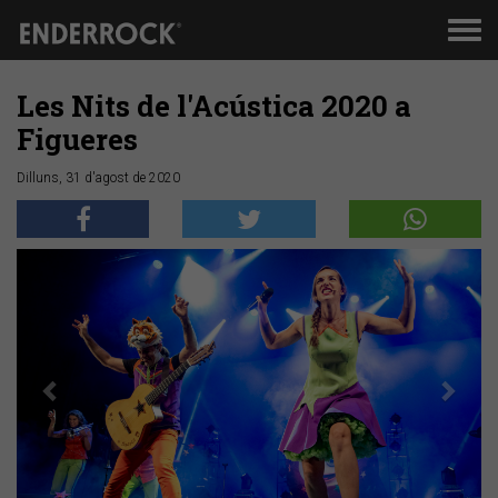
Men
de
nav
Les Nits de l'Acústica 2020 a
Figueres
Dilluns, 31 d'agost de 2020
Anterior
Segü