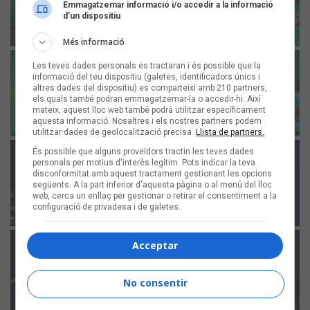
Emmagatzemar informació i/o accedir a la informació
d’un dispositiu
Més informació
Les teves dades personals es tractaran i és possible que la
informació del teu dispositiu (galetes, identificadors únics i
altres dades del dispositiu) es comparteixi amb 210 partners,
els quals també podran emmagatzemar-la o accedir-hi. Així
mateix, aquest lloc web també podrà utilitzar específicament
aquesta informació. Nosaltres i els nostres partners podem
utilitzar dades de geolocalització precisa.
Llista de partners.
És possible que alguns proveïdors tractin les teves dades
personals per motius d'interès legítim. Pots indicar la teva
disconformitat amb aquest tractament gestionant les opcions
següents. A la part inferior d'aquesta pàgina o al menú del lloc
web, cerca un enllaç per gestionar o retirar el consentiment a la
configuració de privadesa i de galetes.
Acceptar
No consentir