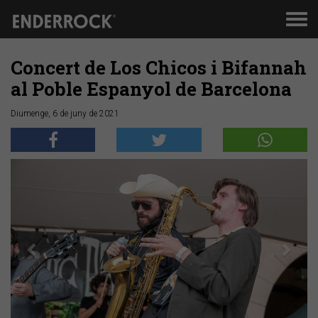
Men
de
nav
Concert de Los Chicos i Bifannah
al Poble Espanyol de Barcelona
Diumenge, 6 de juny de 2021
Anterior
Segü