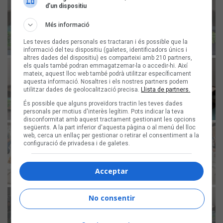
d’un dispositiu
Més informació
Les teves dades personals es tractaran i és possible que la
informació del teu dispositiu (galetes, identificadors únics i
altres dades del dispositiu) es comparteixi amb 210 partners,
els quals també podran emmagatzemar-la o accedir-hi. Així
mateix, aquest lloc web també podrà utilitzar específicament
aquesta informació. Nosaltres i els nostres partners podem
utilitzar dades de geolocalització precisa.
Llista de partners.
És possible que alguns proveïdors tractin les teves dades
personals per motius d'interès legítim. Pots indicar la teva
disconformitat amb aquest tractament gestionant les opcions
següents. A la part inferior d'aquesta pàgina o al menú del lloc
web, cerca un enllaç per gestionar o retirar el consentiment a la
configuració de privadesa i de galetes.
Acceptar
No consentir