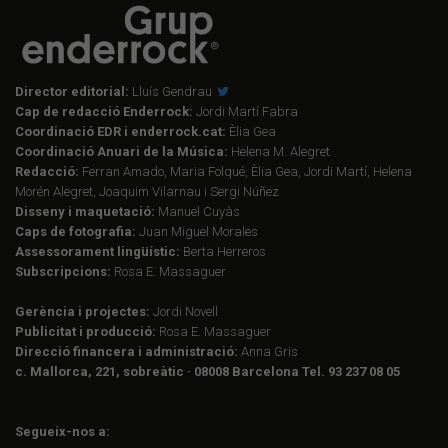
Director editorial:
Lluís Gendrau
Cap de redacció Enderrock:
Jordi Martí Fabra
Coordinació EDR i enderrock.cat:
Èlia Gea
Coordinació Anuari de la Música:
Helena M. Alegret
Redacció:
Ferran Amado, Maria Folqué, Èlia Gea, Jordi Martí, Helena
Morén Alegret, Joaquim Vilarnau i Sergi Núñez
Disseny i maquetació:
Manuel Cuyàs
Caps de fotografia:
Juan Miguel Morales
Assessorament lingüístic:
Berta Herreros
Subscripcions:
Rosa E. Massaguer
Gerència i projectes:
Jordi Novell
Publicitat i producció:
Rosa E. Massaguer
Direcció financera i administració:
Anna Gris
c. Mallorca, 221, sobreàtic · 08008 Barcelona Tel. 93 237 08 05
Segueix-nos a: