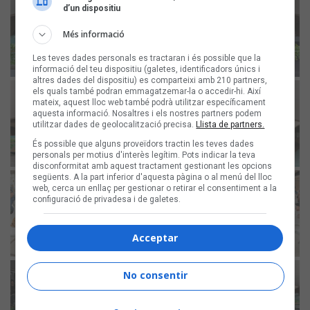
d’un dispositiu
Més informació
Les teves dades personals es tractaran i és possible que la
informació del teu dispositiu (galetes, identificadors únics i
altres dades del dispositiu) es comparteixi amb 210 partners,
els quals també podran emmagatzemar-la o accedir-hi. Així
mateix, aquest lloc web també podrà utilitzar específicament
aquesta informació. Nosaltres i els nostres partners podem
utilitzar dades de geolocalització precisa.
Llista de partners.
És possible que alguns proveïdors tractin les teves dades
personals per motius d'interès legítim. Pots indicar la teva
disconformitat amb aquest tractament gestionant les opcions
següents. A la part inferior d'aquesta pàgina o al menú del lloc
web, cerca un enllaç per gestionar o retirar el consentiment a la
configuració de privadesa i de galetes.
Acceptar
No consentir