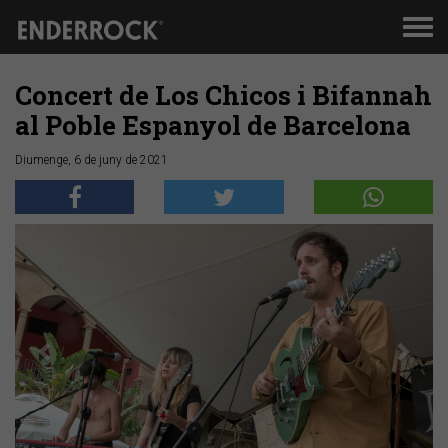
Men
de
nav
Concert de Los Chicos i Bifannah
al Poble Espanyol de Barcelona
Diumenge, 6 de juny de 2021
Anterior
Segü