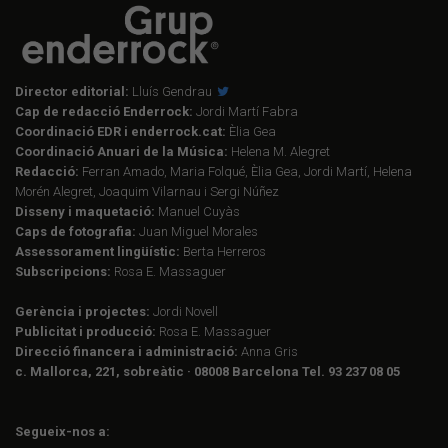
Director editorial:
Lluís Gendrau
Cap de redacció Enderrock:
Jordi Martí Fabra
Coordinació EDR i enderrock.cat:
Èlia Gea
Coordinació Anuari de la Música:
Helena M. Alegret
Redacció:
Ferran Amado, Maria Folqué, Èlia Gea, Jordi Martí, Helena
Morén Alegret, Joaquim Vilarnau i Sergi Núñez
Disseny i maquetació:
Manuel Cuyàs
Caps de fotografia:
Juan Miguel Morales
Assessorament lingüístic:
Berta Herreros
Subscripcions:
Rosa E. Massaguer
Gerència i projectes:
Jordi Novell
Publicitat i producció:
Rosa E. Massaguer
Direcció financera i administració:
Anna Gris
c. Mallorca, 221, sobreàtic · 08008 Barcelona Tel. 93 237 08 05
Segueix-nos a: