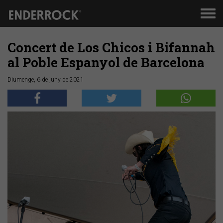
Men
de
nav
Concert de Los Chicos i Bifannah
al Poble Espanyol de Barcelona
Diumenge, 6 de juny de 2021
Anterior
Segü