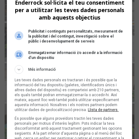
Enderrock sol·licita el teu consentiment
per a utilitzar les teves dades personals
amb aquests objectius
Publicitat i continguts personalitzats, mesurament de
la publicitat i del contingut, investigació sobre el
públic i desenvolupament de serveis
Emmagatzemar informació i/o accedir a la informació
d’un dispositiu
Més informació
Les teves dades personals es tractaran i és possible que la
informació del teu dispositiu (galetes, identificadors únics i
altres dades del dispositiu) es comparteixi amb 210 partners,
els quals també podran emmagatzemar-la o accedir-hi. Així
mateix, aquest lloc web també podrà utilitzar específicament
aquesta informació. Nosaltres i els nostres partners podem
utilitzar dades de geolocalització precisa.
Llista de partners.
És possible que alguns proveïdors tractin les teves dades
personals per motius d'interès legítim. Pots indicar la teva
disconformitat amb aquest tractament gestionant les opcions
següents. A la part inferior d'aquesta pàgina o al menú del lloc
web, cerca un enllaç per gestionar o retirar el consentiment a la