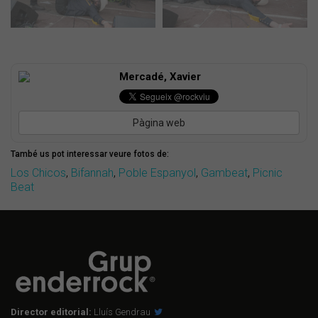
Mercadé, Xavier
Pàgina web
També us pot interessar veure fotos de:
Los Chicos
,
Bifannah
,
Poble Espanyol
,
Gambeat
,
Picnic
Beat
Director editorial:
Lluís Gendrau