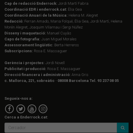
Cap de redacció Enderrock:
Jordi Martí Fabra
Coordinació EDR i enderrock.cat:
Èlia Gea
Coordinació Anuari de la Música:
Helena M. Alegret
Redacció:
Ferran Amado, Maria Folqué, Èlia Gea, Jordi Martí, Helena
Morén Alegret, Joaquim Vilarnau i Sergi Núñez
Disseny i maquetació:
Manuel Cuyàs
Caps de fotografia:
Juan Miguel Morales
Assessorament lingüístic:
Berta Herreros
Subscripcions:
Rosa E. Massaguer
Gerència i projectes:
Jordi Novell
Publicitat i producció:
Rosa E. Massaguer
Direcció financera i administració:
Anna Gris
c. Mallorca, 221, sobreàtic · 08008 Barcelona Tel. 93 237 08 05
Segueix-nos a:
Cerca a Enderrock.cat: