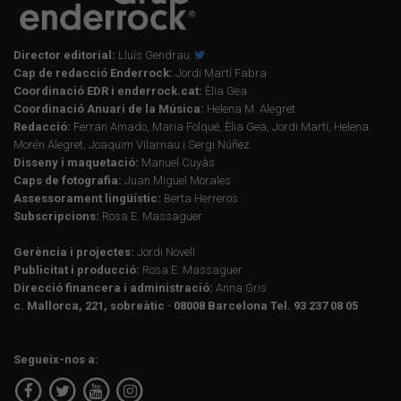
Director editorial:
Lluís Gendrau
Cap de redacció Enderrock:
Jordi Martí Fabra
Coordinació EDR i enderrock.cat:
Èlia Gea
Coordinació Anuari de la Música:
Helena M. Alegret
Redacció:
Ferran Amado, Maria Folqué, Èlia Gea, Jordi Martí, Helena
Morén Alegret, Joaquim Vilarnau i Sergi Núñez
Disseny i maquetació:
Manuel Cuyàs
Caps de fotografia:
Juan Miguel Morales
Assessorament lingüístic:
Berta Herreros
Subscripcions:
Rosa E. Massaguer
Gerència i projectes:
Jordi Novell
Publicitat i producció:
Rosa E. Massaguer
Direcció financera i administració:
Anna Gris
c. Mallorca, 221, sobreàtic · 08008 Barcelona Tel. 93 237 08 05
Segueix-nos a: