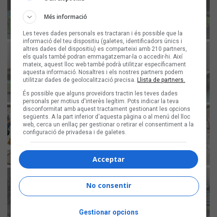
Més informació
Les teves dades personals es tractaran i és possible que la
informació del teu dispositiu (galetes, identificadors únics i
altres dades del dispositiu) es comparteixi amb 210 partners,
els quals també podran emmagatzemar-la o accedir-hi. Així
mateix, aquest lloc web també podrà utilitzar específicament
aquesta informació. Nosaltres i els nostres partners podem
utilitzar dades de geolocalització precisa.
Llista de partners.
És possible que alguns proveïdors tractin les teves dades
personals per motius d'interès legítim. Pots indicar la teva
disconformitat amb aquest tractament gestionant les opcions
següents. A la part inferior d'aquesta pàgina o al menú del lloc
web, cerca un enllaç per gestionar o retirar el consentiment a la
configuració de privadesa i de galetes.
Acceptar
No consentir
Gestionar opcions