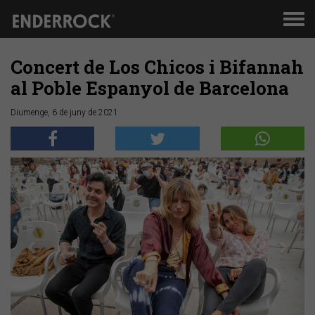
Men
de
nav
Concert de Los Chicos i Bifannah
al Poble Espanyol de Barcelona
Diumenge, 6 de juny de 2021
Anterior
Segü