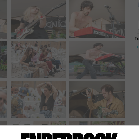
Ta
L
P