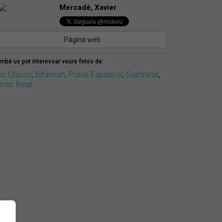
Mercadé, Xavier
Pàgina web
mbé us pot interessar veure fotos de:
os Chicos
,
Bifannah
,
Poble Espanyol
,
Gambeat
,
icnic Beat