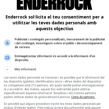
Enderrock sol·licita el teu consentiment per a
utilitzar les teves dades personals amb
aquests objectius
Publicitat i continguts personalitzats, mesurament de la publicitat
i del contingut, investigació sobre el públic i desenvolupament
de serveis
Emmagatzemar informació i/o accedir a la informació d’un
dispositiu
Més informació
Les teves dades personals es tractaran i és possible que la informació del
teu dispositiu (galetes, identificadors únics i altres dades del dispositiu)
es comparteixi amb 210 partners, els quals també podran emmagatzemar-
la o accedir-hi. Així mateix, aquest lloc web també podrà utilitzar
específicament aquesta informació. Nosaltres i els nostres partners
podem utilitzar dades de geolocalització precisa.
Llista de partners.
És possible que alguns proveïdors tractin les teves dades personals per
motius d'interès legítim. Pots indicar la teva disconformitat amb aquest