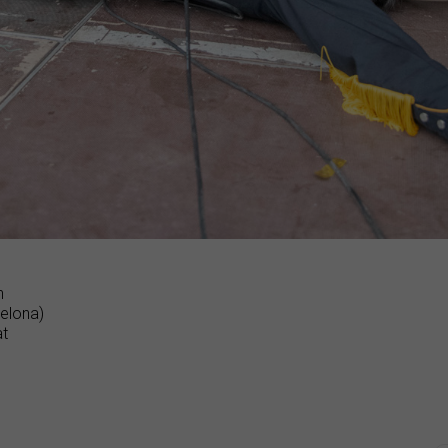
h
elona)
at