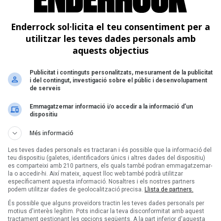
Enderrock sol·licita el teu consentiment per a
utilitzar les teves dades personals amb
aquests objectius
Publicitat i continguts personalitzats, mesurament de la publicitat
i del contingut, investigació sobre el públic i desenvolupament
de serveis
Emmagatzemar informació i/o accedir a la informació d’un
dispositiu
Més informació
Les teves dades personals es tractaran i és possible que la informació del
teu dispositiu (galetes, identificadors únics i altres dades del dispositiu)
es comparteixi amb 210 partners, els quals també podran emmagatzemar-
la o accedir-hi. Així mateix, aquest lloc web també podrà utilitzar
específicament aquesta informació. Nosaltres i els nostres partners
podem utilitzar dades de geolocalització precisa.
Llista de partners.
És possible que alguns proveïdors tractin les teves dades personals per
motius d'interès legítim. Pots indicar la teva disconformitat amb aquest
tractament gestionant les opcions següents. A la part inferior d'aquesta