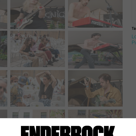
Ta
L
P