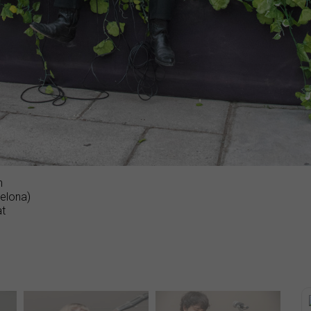
h
elona)
at