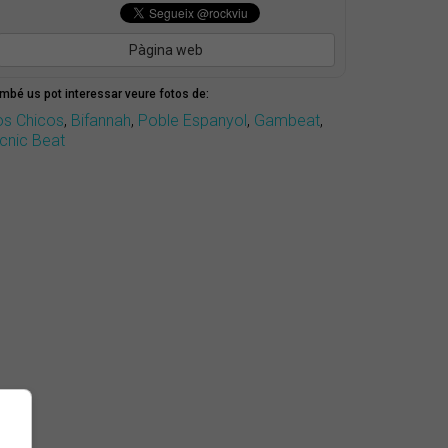
Pàgina web
mbé us pot interessar veure fotos de:
os Chicos
,
Bifannah
,
Poble Espanyol
,
Gambeat
,
icnic Beat